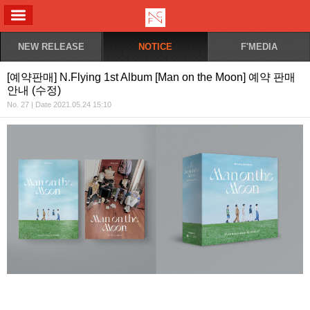
ALL MENU
NEW RELEASE
NOTICE
F'MEDIA
[예약판매] N.Flying 1st Album [Man on the Moon] 예약 판매
안내 (수정)
No. 27 | Date 2021.05.24 15:10