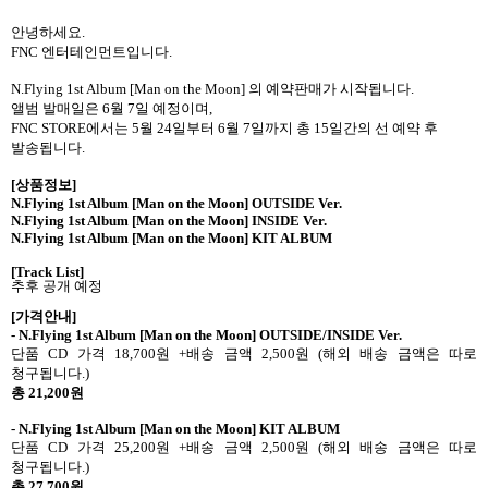
안녕하세요
.
FNC
엔터테인먼트입니다
.
N.Flying 1st Album [Man on the Moon]
의 예약판매가 시작됩니다
.
앨범 발매일은
6
월
7
일 예정이며
,
FNC STORE
에서는
5
월
24
일부터
6
월
7
일까지 총
15
일간의 선 예약 후
발송됩니다
.
[
상품정보
]
N.Flying 1st Album [Man on the Moon] OUTSIDE Ver.
N.Flying 1st Album [Man on the Moon] INSIDE Ver.
N.Flying 1st Album [Man on the Moon] KIT ALBUM
[Track List]
추후 공개 예정
[
가격안내
]
- N.Flying 1st Album [Man on the Moon] OUTSIDE/INSIDE Ver.
단품
CD
가격
18,700
원
+
배송 금액
2,500
원
(
해외 배송 금액은 따로
청구됩니다
.)
총
21,200
원
- N.Flying 1st Album [Man on the Moon]
KIT ALBUM
단품
CD
가격
25,200
원
+
배송 금액
2,500
원
(
해외 배송 금액은 따로
청구됩니다
.)
총
27,700
원