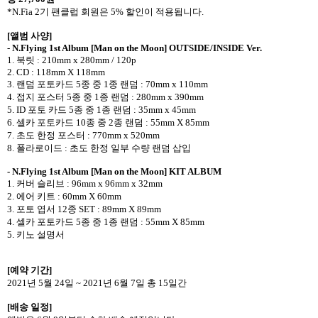
*N.Fia 2
기 팬클럽 회원은
5%
할인이 적용됩니다
.
[
앨범 사양
]
-
N.Flying 1st Album [Man on the Moon] OUTSIDE/INSIDE Ver.
1.
북릿
: 210mm x 280mm / 120p
2. CD : 118mm X 118mm
3.
랜덤 포토카드
5
종 중
1
종 랜덤
: 70mm x 110mm
4.
접지 포스터
5
종 중
1
종 랜덤
: 280mm x 390mm
5. ID
포토 카드
5
종 중
1
종 랜덤
: 35mm x 45mm
6.
셀카 포토카드
10
종 중
2
종 랜덤
: 55mm X 85mm
7.
초도 한정 포스터
: 770mm x 520mm
8.
폴라로이드
:
초도 한정 일부 수량 랜덤 삽입
- N.Flying 1st Album [Man on the Moon]
KIT ALBUM
1.
커버 슬리브
: 96mm x 96mm x 32mm
2.
에어 키트
: 60mm X 60mm
3.
포토 엽서
12
종
SET : 89mm X 89mm
4.
셀카 포토카드
5
종 중
1
종 랜덤
: 55mm X 85mm
5.
키노 설명서
[
예약 기간
]
2021
년
5
월
24
일
~ 2021
년
6
월
7
일 총
15
일간
[
배송 일정
]