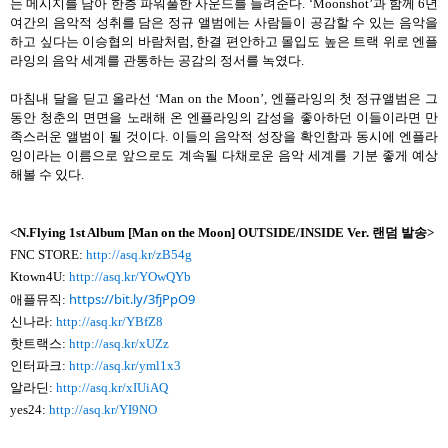
는 메시지를 담아 한층 파워풀한 사운드를 들려준다
. ‘Moonshot’
과 함께
6
년
여간의 음악적 성취를 담은 정규 앨범에는 사람들이 공감할 수 있는 음악을
하고 싶다는 이승협의 바람처럼
,
한결 편안하고 몰입도 높은 트랙 위로 엔플
라잉의 음악 세계를 관통하는 공감의 정서를 녹였다
.
마침내 달을 딛고 올라선
‘Man on the Moon’,
엔플라잉의 첫 정규앨범은 그
동안 청춘의 면면을 노래해 온 엔플라잉의 감성을 좋아하던 이들이라면 만
족스러운 앨범이 될 것이다
.
이들의 음악적 성장을 확인함과 동시에 엔플라
잉이라는 이름으로 앞으로도 계속될 다채로운 음악 세계를 기분 좋게 예상
해볼 수 있다
.
<N.Flying 1st Album [Man on the Moon] OUTSIDE/INSIDE Ver.
랜덤 발송>
FNC STORE:
http://asq.kr/zB54g
Ktown4U:
http://asq.kr/YOwQYb
https://bit.ly/3fjPpO9
애플뮤직:
신나라:
http://asq.kr/YBfZ8
핫트랙스:
http://asq.kr/xUZz
인터파크:
http://asq.kr/yml1x3
알라딘:
http://asq.kr/xIUiAQ
yes24:
http://asq.kr/YI9NO