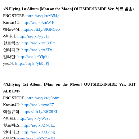
<N.Flying 1st Album [Man on the Moon] OUTSIDE/INSIDE Ver.
세트 발송>
FNC STORE:
http://asq.kr/zB54g
Ktown4U:
http://asq.kr/zuWrK
애플뮤직:
https://bit.ly/3fGNGSb
신나라:
http://asq.kr/yybIT
핫트랙스:
http://asq.kr/xEkEm
인터파크:
http://asq.kr/xSTv
알라딘:
http://asq.kr/Ylphk
yes24:
http://asq.kr/yb9uPj
<N.Flying 1st Album [Man on the Moon] OUTSIDE/INSIDE Ver.
KIT
ALBUM>
FNC STORE:
http://asq.kr/y0ofm
Ktown4U:
http://asq.kr/zxoE7
애플뮤직:
https://bit.ly/3fCSlEI
신나라:
http://asq.kr/yWezu
핫트랙스:
http://asq.kr/ZN0Ez
인터파크:
http://asq.kr/XLopg
알라딘:
http://asq.kr/XXCmHS