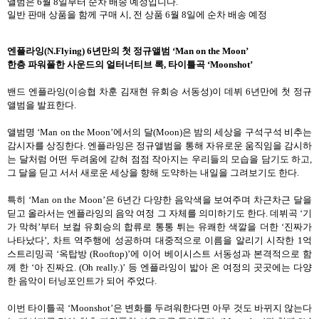
앨범은
6
월
8
일부터 순차 배송 예정입니다
.
일반 판매 상품을 함께 구매 시
,
전 상품
6
월
8
일에 순차 배송 예정
엔플라잉
(N.Flying) 6
년만의 첫 정규앨범
‘Man on the Moon’
한층 파워풀한 사운드의 얼터너티브 록
,
타이틀곡
‘Moonshot’
밴드 엔플라잉
(
이승협 차훈 김재현 유회승 서동성
)
이 데뷔
6
년만에 첫 정규
앨범을 발표한다
.
앨범명
‘Man on the Moon’
에서의 달
(Moon)
은 밤의 세상을 구석구석 비추는
감시자를 상징한다
.
엔플라잉은 정규앨범을 통해 자유로운 움직임을 감시하
는 달처럼 어떤 두려움에 갇혀 점점 작아지는 우리들의 모습을 담기도 하고
,
그 달을 딛고 서서 새로운 세상을 향해 도약하는 내일을 그려보기도 한다
.
특히
‘Man on the Moon’
은
6
년간 다양한 음악색을 보여주며 차근차근 달을
딛고 올라서는 엔플라잉의 음악 여정 그 자체를 의미하기도 한다
.
데뷔곡
‘
기
가 막혀
’
부터 보컬 유회승의 합류로 통통 튀는 유쾌한 색깔을 더한
‘
진짜가
나타났다
’,
차트 역주행에 성공하며 대중적으로 이름을 알리기 시작한
1
억
스트리밍곡
‘
옥탑방
(Rooftop)’
에 이어 베이시스트 서동성과 본격적으로 함
께 한
‘
아 진짜요
. (Oh really.)’
등 엔플라잉이 밟아 온 여정의 곳곳에는 다양
한 음악이 터닝포인트가 되어 주었다
.
이번 타이틀곡
‘Moonshot’
은 변화를 두려워한다면 아무 것도 바뀌지 않는다