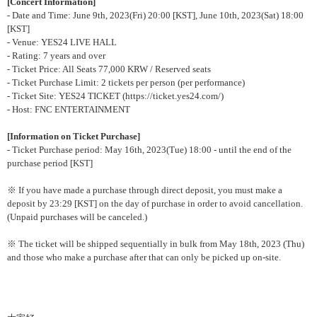
[Concert Information]
- Date and Time: June 9th, 2023(Fri) 20:00 [KST], June 10th, 2023(Sat) 18:00
[KST]
- Venue: YES24 LIVE HALL
- Rating: 7 years and over
- Ticket Price: All Seats 77,000 KRW / Reserved seats
- Ticket Purchase Limit: 2 tickets per person (per performance)
- Ticket Site: YES24 TICKET (https://ticket.yes24.com/)
- Host: FNC ENTERTAINMENT
[Information on Ticket Purchase]
- Ticket Purchase period: May 16th, 2023(Tue) 18:00 - until the end of the
purchase period [KST]
※
If you have made a purchase through direct deposit, you must make a
deposit by 23:29 [KST] on the day of purchase in order to avoid cancellation.
(Unpaid purchases will be canceled.)
※
The ticket will be shipped sequentially in bulk from May 18th, 2023 (Thu)
and those who make a purchase after that can only be picked up on-site.