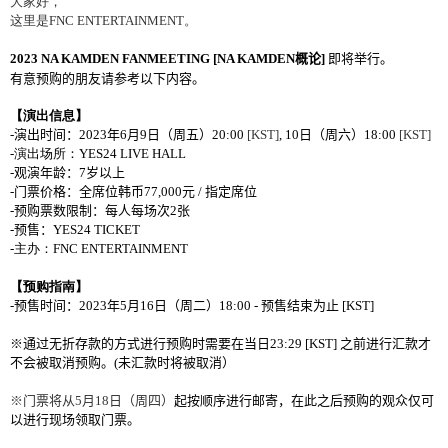
大家好，
这
里是
FNC ENTERTAINMENT
。
2023
NA KAMDEN FANMEETING [NA KAMDEN
概论
]
即将举行。
有意
预购的朋友请参考以下内容。
【演出信息】
-
演出时间：
2023
年
6
月
9
日（周五）
20:00
[KST]
, 10
日（周六）
18:00
[KST]
-
演出场所：
YES24 LIVE HALL
-
观演年龄：
7
岁以上
-
门票价格：全席位韩币
77,000
元
/
指定席位
-
预购票数限制：每人每场次
2
张
-
预售：
YES24 TICKET
-
主办：
FNC ENTERTAINMENT
【预购指南】
-
预售时间：
2023
年
5
月
16
日（周二）
18:00 -
预售结束为止
[KST]
※通过无折存款的方式
进行预购时需要在当日
23:29 [KST]
之前进行汇款才
不会被取消预购。
(
未汇款时将被取消）
※
门票将从
5
月
18
日（周四）
起按顺序进行邮寄，在此之后预购的观众仅可
以进行现场领取门票。