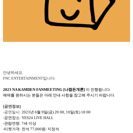
안녕하세요
.
FNC ENTERTAINMENT
입니다
.
2023
NA KAMDEN FANMEETING [
나캠든개론
]
이 진행됩니다
.
예매를 원하시는 분들은 아래 안내 사항을 참고해 주시기 바랍니다
.
[
공연정보
]
-
공연일시
:
2023
년
6
월
9
일
(
금
) 20:00, 10
일
(
토
) 18:00
-
공연장소
: YES24 LIVE HALL
-
관람연령
: 7
세 이상
-
티켓가격
:
전석
77,000
원
/
지정석