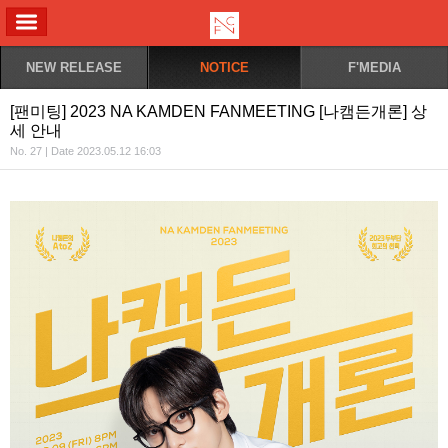
ALL MENU
NEW RELEASE
NOTICE
F'MEDIA
[팬미팅] 2023 NA KAMDEN FANMEETING [나캠든개론] 상
세 안내
No. 27 | Date 2023.05.12 16:03