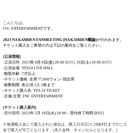
こんにちは。
FNC
ENTERTAINMENT
です。
2023
NA KAMDEN FANMEETING [NA KAMDEN
概
論
]
が行われます。
チケット購入をご希望の方は下記の案内をご覧ください。
[
公演情報
]
-
公演日時
:
2023
年
6
月
9
日
(
金
) 20:00
[KST]
,
10
日
(
土
) 18:00
[KST]
-
公演会場
: YES24 LIVE HALL
-
観覧年齢
: 7
才以上
-
チケット
価格
:
全席
77,000
ウォン
/
指定席
-
枚数制限
:
各公演
1
人
2
枚まで
-
チケット購入先
: YES 24
TICKET
-
主催
/
主
菅
: FNC ENTERTAINMENT
[
チケット購入案内
]
-
受付期間
:
2023
年
5
月
16
日
(
火
) 18:00 –
受付終了時間
[KST]
※無通帳入金にて購入された場合は、購入日
当日
23:29
[KST]
までのご入
金で購入が完了となります。
(
未入金時、キャンセルとなります。
)