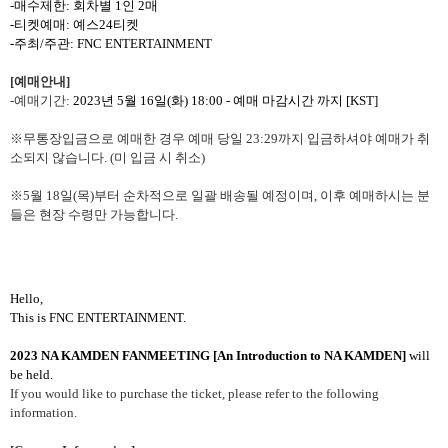
-
매수제한
:
회차별
1
인
2
매
-
티켓예매
:
예스
24
티켓
-
주최
/
주관
: FNC ENTERTAINMENT
[
예매안내
]
-
예매기간
:
2023
년
5
월
16
일
(
화
) 18:00 -
예매 마감시간 까지
[KST]
※무통장입금으로 예매한 경우 예매 당일
23:29
까지 입금하셔야 예매가 취
소되지 않습니다
. (
미 입금 시 취소
)
※
5
월
18
일
(
목
)
부터 순차적으로 일괄 배송될 예정이며
,
이후 예매하시는 분
들은 현장 수령만 가능합니다
.
Hello,
This is FNC ENTERTAINMENT.
2023
NA KAMDEN FANMEETING [An Introduction to NA KAMDEN]
will
be held.
If you would like to purchase the ticket, please refer to the following
information.