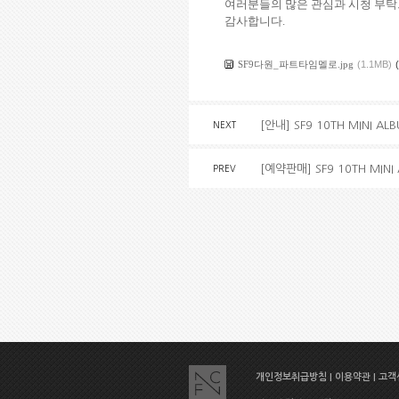
여러분들의 많은 관심과 시청 부
감사합니다
.
SF9다원_파트타임멜로.jpg
(1.1MB)
[안내] SF9 10TH MINI AL
NEXT
[예약판매] SF9 10TH MINI
PREV
개인정보취급방침
|
이용약관
|
고객센