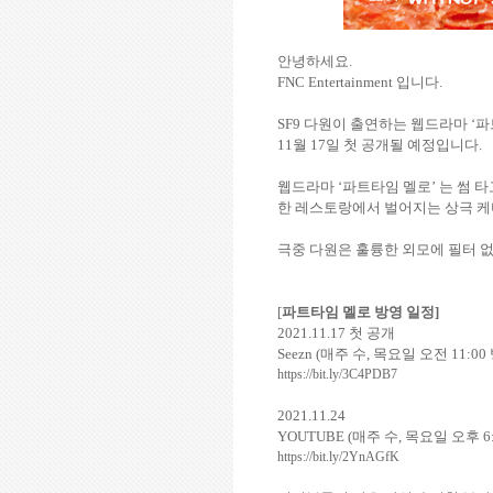
안녕하세요
.
FNC Entertainment
입니다
.
SF9
다원이
출연하는
웹드라마
‘
파
11
월
17
일 첫 공개될 예정입니다
.
웹드라마
‘
파트타임 멜로
’
는
썸 타
한 레스토랑에서 벌어지는 상극 케
극중 다원은 훌륭한 외모에 필터 
[
파트타임 멜로 방영 일정
]
2021.11.17
첫 공개
Seezn (
매주 수
,
목요일 오전
11:00
https://bit.ly/3C4PDB7
2021.11.24
YOUTUBE (
매주 수
,
목요일 오후
6
https://bit.ly/2YnAGfK