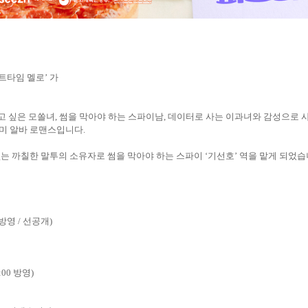
트타임 멜로
’
가
고 싶은 모쏠녀
,
썸을 막아야 하는 스파이남
,
데이터로 사는 이과녀와 감성으로 사
미 알바 로맨스
입니다
.
없는 까칠한 말투의 소유자로 썸을 막아야 하는 스파이
‘
기선호
’
역을 맡게 되었
방영
/
선공개
)
:00
방영
)