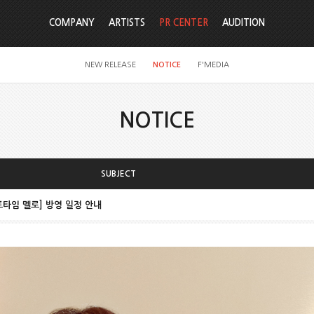
COMPANY
ARTISTS
PR CENTER
AUDITION
NEW RELEASE
NOTICE
F'MEDIA
NOTICE
SUBJECT
파트타임 멜로] 방영 일정 안내