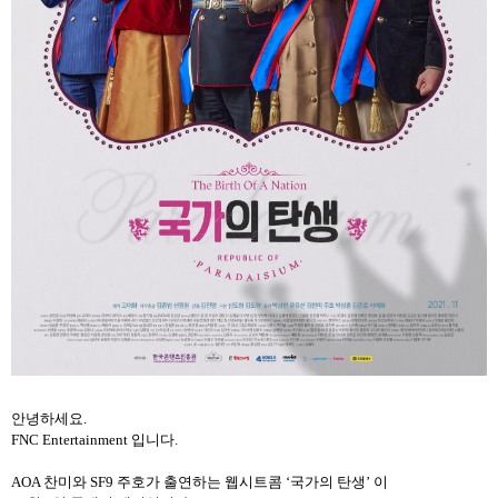
안녕하세요
.
FNC Entertainment
입니다
.
AOA
찬미와
SF9
주호가
출연하는
웹시트콤
‘
국가의
탄생
’
이