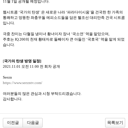
11
월
1
일
공개될
예정입니다
.
웹시트콤
‘
국가의
탄생
’
은
새로운
나라
‘
파라다이시움
’
을
건국한
한
가족의
통쾌하고
엉뚱한
좌충우돌
에피소드들을
담은
헬조선
대리만족
건국
시트콤
입니다
.
극중
찬미는
다혈질
냉미녀
황녀이자
장녀
‘국
소연
’
역을
맡았으며
,
주호는
IQ 200
의
천재
황태자로
둘째이자
큰
아들인
‘국
호국
’
역을
맡게
되었
습니다
.
[
국가의
탄생
방영
일정
]
2021.11.01
오전
11:00
전
회차
공개
Seezn
https://www.seezntv.com/
여러분들의
많은
관심과
시청
부탁드리겠습니다
.
감사합니다
.
이전글
다음글
목록보기