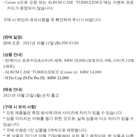
- Create it으로 오픈 되는 ALBUM CASE ‘TURBULENCE’에는 이벤트 포토
카드가 증정되지 않습니다.
구매 시 하단의 유의사항을 꼭 확인하여 주시기 바랍니다
.
[
판매 일정
]
판매 오픈
: 2021
년
10
월
12
일
(
화
) PM 03:00
[
상품 안내
]
-
틴케이스 포토카드
&
스티커 세트
: KRW 18,000 (
포토카드
6
매
,
스티커
12
매
1
세트
)
- ALBUM CASE ‘TURBULENCE’ (Create it) : KRW 14,000
-
N.Fie Cup (N.Fie Pro.D) : KRW 22,000
[
배송 안내
]
2021
년
10
월
25
일
(
월
)
순차 출고
[
구매 시 유의 사항
]
*
모든 제품들은 측정 방식에 따라 사이즈에 차이가 있을 수 있습니다
.
*
상품 이미지는 이해를 돕기 위한 것으로
,
실제 상품과 다소 차이가 있을 수
있습니다
.
*
구매 수량은
1
인 상품별
3
개씩으로 제한됩니다
.
*
본 상품은
2021
년
10
월
25
일
(
월
)
부터 순차 출고 예정이며
,
본 상품과 다른