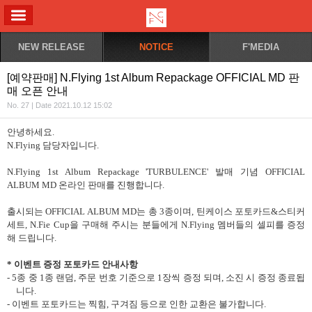
ALL MENU
NEW RELEASE
NOTICE
F'MEDIA
[예약판매] N.Flying 1st Album Repackage OFFICIAL MD 판
매 오픈 안내
No. 27 | Date 2021.10.12 15:02
안녕하세요
.
N.Flying
담당자입니다
.
N.Flying 1st Album Repackage 'TURBULENCE'
발매 기념
OFFICIAL
ALBUM MD
온라인 판매를 진행합니다
.
출시되는
OFFICIAL ALBUM MD
는 총
3
종이며
,
틴케이스 포토카드
&
스티커
세트
, N.Fie Cup
을 구매해 주시는 분들에게
N.Flying
멤버들의 셀피를 증정
해 드립니다
.
* 이벤트 증정 포토카드 안내사항
- 5종 중 1종 랜덤, 주문 번호 기준으로 1장씩 증정 되며, 소진 시 증정 종료됩
니다.
- 이벤트 포토카드는 찍힘, 구겨짐 등으로 인한 교환은 불가합니다.