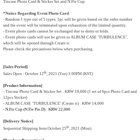
Tincase Photo Card & Sticker Set and N.Fie Cup.
*Notice Regarding Event Photo Card
- Random 1 type out of 5 types, 1pc will be given based on the order number
and the event will be terminated upon exhaustion of the limited quantity.
- Event photo cards cannot be exchanged due to dents or folds.
- Event photo cards will not be given to ALBUM CASE
‘
TURBULENCE
’
,
which will be opened through Create it.
Please check the precautions below when purchasing.
[Sales Period]
th
Sales Open : October 12
, 2021 (Tue) 3:00PM (KST)
[Product Information]
- Tincase Photo Card & Sticker Set : KRW 18,000 (1 set of 6pcs Photo Card and
12pcs Sticker)
- ALBUM CASE ‘TURBULENCE’ (Create it) : KRW 14,000
-
N.Fie Cup (N.Fie Pro.D) : KRW 22,000
[Delivery Notice]
th
Sequential Shipping from October 25
, 2021 (Mon)