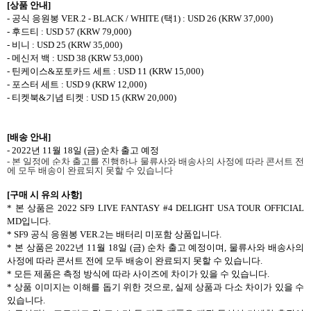
[
상품 안내
]
-
공식 응원봉
VER.2 - BLACK / WHITE (
택
1) : USD 26 (KRW 37,000)
-
후드티
: USD 57 (KRW 79,000)
-
비니
: USD 25 (KRW 35,000)
-
메신저 백
: USD 38 (KRW 53,000)
-
틴케이스
&
포토카드 세트
: USD 11 (KRW 15,000)
-
포스터 세트
: USD 9 (KRW 12,000)
-
티켓북
&
기념 티켓
: USD 15 (KRW 20,000)
[
배송 안내
]
- 2022
년
11
월
18
일
(
금
)
순차 출고 예정
-
본
일정에
순차
출고를
진행하나
물류사와
배송사의
사정에
따라
콘서트
전
에
모두
배송이
완료되지
못할
수
있습니다
[
구매 시 유의 사항
]
*
본 상품은
2022 SF9 LIVE FANTASY #4 DELIGHT USA TOUR OFFICIAL
MD
입니다
.
* SF9
공식 응원봉
VER.2
는 배터리 미포함 상품입니다
.
*
본 상품은
2022
년
11
월
18
일
(
금
)
순차 출고 예정이며
,
물류사와 배송사의
사정에 따라 콘서트 전에 모두 배송이 완료되지 못할 수 있습니다
.
*
모든 제품은 측정 방식에 따라 사이즈에 차이가 있을 수 있습니다
.
*
상품 이미지는 이해를 돕기 위한 것으로
,
실제 상품과 다소 차이가 있을 수
있습니다
.