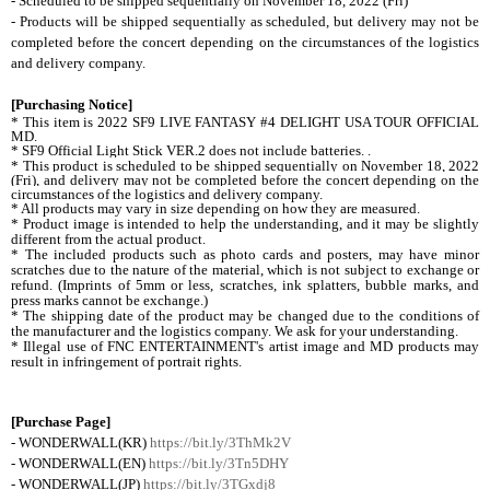
- Scheduled to be shipped sequentially on November 18, 2022 (Fri)
- Products will be shipped sequentially as scheduled, but delivery may not be
completed before the concert depending on the circumstances of the logistics
and delivery company.
[Purchasing Notice]
* This item is
2022 SF9 LIVE FANTASY #4 DELIGHT USA TOUR OFFICIAL
MD.
* SF9 Official Light Stick VER.2 does not include batteries. .
* This product is scheduled to be shipped sequentially on November 18, 2022
(Fri), and delivery may not be completed before the concert depending on the
circumstances of the logistics and delivery company.
* All products may vary in size depending on how they are measured.
* Product image is intended to help the understanding, and it may be slightly
different from the actual product.
* The included products such as photo cards and posters, may have minor
scratches due to the nature of the material, which is not subject to exchange or
refund. (Imprints of 5mm or less, scratches, ink splatters, bubble marks, and
press marks cannot be exchange.)
* The shipping date of the product may be changed due to the conditions of
the manufacturer and the logistics company. We ask for your understanding.
* Illegal use of FNC ENTERTAINMENT's artist image and MD products may
result in infringement of portrait rights.
[Purchase Page]
- WONDERWALL(KR)
https://bit.ly/3ThMk2V
- WONDERWALL(EN)
https://bit.ly/3Tn5DHY
- WONDERWALL(JP)
https://bit.ly/3TGxdj8