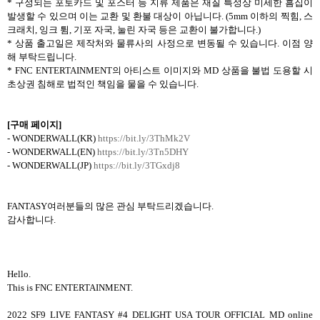
*
구성되는 포토카드 및 포스터 등 지류 제품은 재질 특성상 미세한 흠집이
발생할 수 있으며 이는 교환 및 환불 대상이 아닙니다
. (5mm
이하의 찍힘
,
스
크래치
,
잉크 튐
,
기포 자국
,
눌린 자국 등은 교환이 불가합니다
.)
*
상품 출고일은 제작처와 물류사의 사정으로 변동될 수 있습니다
.
이점 양
해 부탁드립니다
.
* FNC ENTERTAINMENT
의 아티스트 이미지와
MD
상품을 불법 도용할 시
초상권 침해로 법적인 책임을 물을 수 있습니다
.
[
구매 페이지
]
- WONDERWALL(KR)
https://bit.ly/3ThMk2V
- WONDERWALL(EN)
https://bit.ly/3Tn5DHY
- WONDERWALL(JP)
https://bit.ly/3TGxdj8
FANTASY
여러분들의 많은 관심 부탁드리겠습니다
.
감사합니다
.
Hello.
This is FNC ENTERTAINMENT.
2022 SF9 LIVE FANTASY #4 DELIGHT USA TOUR OFFICIAL MD online