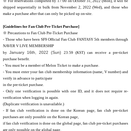
※ For reservations completed by 17:00 on October 31, 2022 (Mon), it will be
shipped sequentially in bulk from November 2, 2022 (Wed), and those who
make a purchase after that can only be picked up on-site.
[Guidelines for
Fan Club Pre-Ticket Purchase
]
※ Precautions to Fan Club Pre-Ticket Purchase
- Those who have been SF9 Official Fan Club FANTASY 5th members through
NAVER V LIVE MEMBERSHIP
January 16th, 2022 (Sun)
by
23:59 (KST) can receive a pre-ticket
purchase benefit.
- You must be a member of Melon Ticket to make a purchase.
- You must enter your fan club membership information (name, V number) and
verify in advance to participate
in the pre-ticket purchase.
- Only one verification is possible with one ID, and it does not require re-
verification when logging in again.
(Duplicate verification is unavailable.)
- If fan club verification is done on the Korean page, fan club pre-ticket
purchases are only possible on the Korean page,
if fan club verification is done on the global page, fan club pre-ticket purchases
are only possible on the global page.