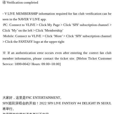
④
Verification completed
- V LIVE MEMBERSHIP information required for fan club verification can be
seen in the NAVER V LIVE app.
∙
PC: Connect to VLIVE > Click My Page > Click ‘SF9’ subscription channel >
Click ‘My’ on the left > Click ‘Membership’
∙
Mobile: Connect to VLIVE > Click ‘More’ > Click ‘SF9’ subscription channel
> Click the FANTASY logo at the upper right
※ If an authentication error occurs even after entering the correct fan club
member information, please contact the ticket site. [Melon Ticket Customer
Service: 1899-0042/ Hours: 09:00~18:00]
大家好，这里是FNC ENTERTAINMENT。
SF9巡回演唱会的开始！2022 SF9 LIVE FANTASY #4 DELIGHT IN SEOUL
将举行。