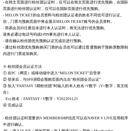
-
在
韩
文
页
面
进
行
粉
丝团认证时
，
仅
可以在
韩
文
页
面
进
行
优
先
预购
，在
国际
页
面
进
行粉
丝团认证时
，
仅
可以在
国际页
面
进
行
优
先
预购
。
- MELON TICKET的会员资料与粉丝团认证者的姓名不同也可进行认证。
但，门票与预购页面中将会显示MELON TICEKT账号的会员资料。
- 简易会员ID注册后未进行本人认证时，将无法进行优先预购。
请务必通过电话号码或I-PIN事先进行本人认证。
- 请在确认粉丝团优先预购认证完成后进行预购。
- 通过粉丝团优先预购购买门票的会员也可以通过普通预购于预购票数限制
内进行门票追加购买。
※ 粉丝团会员认证方法
① 在
PC
（
网页
）或移
动
端中
进
入“
MELON TICKET
”后登
录
② 登
录
后，
与
SF9
演唱
会预购页
面
内
点
击
“粉
丝团会员认证
”
③ 加入“
FANTASY 5
期粉
丝团
”
时输
入的本人姓名
+V
数
字（
V+
数
字，英文
组
合）
Ex)
姓名：
FANTASY / V
数
字：
V202201L21
④
完成
认证
-
粉
丝团认证
时
需要的
V MEMBERSHIP
信息可以在
NAVER V LIVE
应
用程序
中
进
行确
认
。
∙PC
：
进
入
VLIVE >
我的
页
面
>
加入
频
道
“
SF9
”
>
我的
> Membership