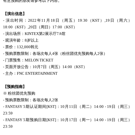
有意预购的朋友请参考以下内容。
【演出信息】
- 演出时间：2022年11月
18
日（周五）
19:30
（
KST
）
,19
日（周六）
18:00
（
KST
）
,20
日（周日）
17:00
（
KST
）
- 演出场所：KINTEX第2展示厅7A馆
- 观演年龄：8岁以上
- 票价：132,000韩元
- 预购票数限制：各场次每人4张（粉丝团优先预购每人2张）
- 门票预售：MELON TICKET
- 页面开放公告：10月7日（周五）14:00（KST）
- 主办：FNC ENTERTAINMENT
【
预购
指南】
※ 粉丝团优先预购
- 预购票数限制：各场次每人2张
- FANTASY 5期
认证
期
间
[KST]
：
10月11日（周二）14:00 - 19日（周三）
23:59
- FANTASY 5期预购日期[KST]：10月17日（周一）14:00 - 19日（周三）
23:59