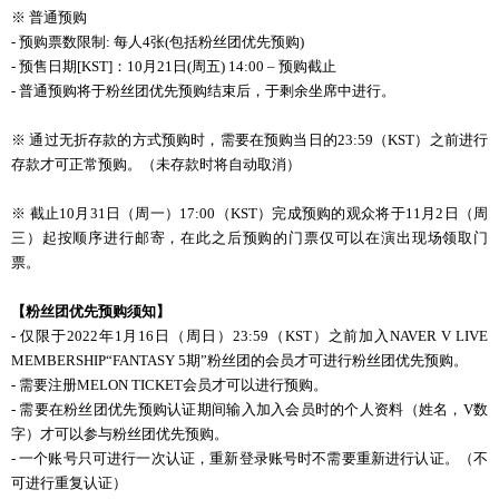
※ 普通预购
- 预购票数限制: 每人4张(包括粉丝团优先预购)
- 预售日期[KST]：
10
月
21
日
(
周五
) 14:00
–
预购
截止
- 普通预购将于粉丝团优先预购结束后，于剩余坐席中进行。
※ 通
过
无折存款的方式
预购时
，需要在
预购当
日的
23:59（KST）之前进行
存款才可正常预购。（未存款时将自动取消）
※ 截止
10
月
31
日（周一）
17:00
（
KST
）完成
预购
的
观众将
于
11
月
2
日（周
三）起按
顺
序
进
行
邮
寄，在此之后
预购
的
门
票
仅
可以
在演出
现场领
取
门
票。
【粉
丝团优
先
预购须
知】
- 仅限于2022年1月16日（周日）23:59（KST）之前加入NAVER V LIVE
MEMBERSHIP“FANTASY 5期”粉丝团的会员才可进行粉丝团优先预购。
- 需要注册MELON TICKET会员才可以进行预购。
- 需要在粉丝团优先预购认证期间输入加入会员时的个人资料（姓名，V数
字）才可以参与粉丝团优先预购。
- 一个账号只可进行一次认证，重新登录账号时不需要重新进行认证。（不
可进行重复认证）