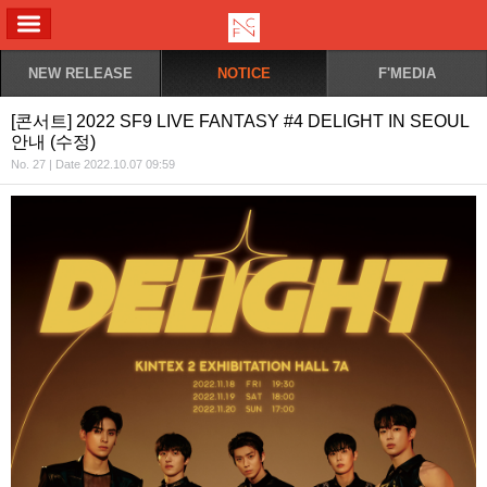
ALL MENU
NEW RELEASE
NOTICE
F'MEDIA
[콘서트] 2022 SF9 LIVE FANTASY #4 DELIGHT IN SEOUL
안내 (수정)
No. 27 | Date 2022.10.07 09:59