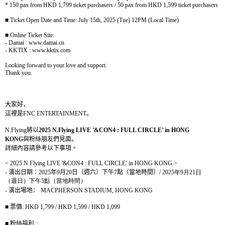
* 150 pax from HKD 1,799 ticket purchasers / 50 pax from HKD 1,599 ticket purchasers
■
Ticket Open Date and Time: July 15th, 2025 (Tue) 12PM (Local Time)
■
Online Ticket Site:
- Damai : www.damai.cn
- KKTIX : www.kktix.com
Looking forward to your love and support.
Thank you.
大家好，
這裡是
FNC ENTERTAINMENT
。
N.Flying
將以
2025 N.Flying LIVE '&CON4 : FULL CIRCLE’ in HONG
KONG
與粉絲朋友們見面。
詳細內容請參考以下事項。
< 2025 N.Flying LIVE '&CON4 : FULL CIRCLE’ in HONG KONG >
-
演出日期：
2025
年
9
月
20
日（週六）下午
7
點（當地時間）
/ 2025
年
9
月
21
日
（週日）下午
5
點（當地時間）
-
演出場地：
MACPHERSON STADIUM, HONG KONG
■
票價
:
HKD 1,799 / HKD 1,599 / HKD 1,099
■
粉絲福利
：