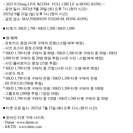
< 2025 N.Flying LIVE '&CON4 : FULL CIRCLE’ in HONG KONG >
-
공연 일시
: 2025
년
9
월
20
일
(
토
)
오후
7
시
(
현지 시간
) /
2025
년
9
월
21
일
(
일
)
오후
5
시
(
현지 시간
)
-
공연 장소
: MACPHERSON STADIUM, HONG KONG
■ 티켓가
: HKD 1,799 / HKD 1,599 / HKD 1,099
■ 팬 혜택
:
-
포토카드 증정
(
티켓 구매자 전원
) (
스탭 배부 예정
)
-
사인 포스터 증정
(150
명 추첨
)
* HKD 1,799
티켓 구매자 중
80
명
/ HKD 1,599
티켓 구매자 중
50
명
/ HKD
1,099
티켓 구매자 중
20
명 랜덤 추첨
(
사전 사인
/
스탭 배부 예정
)
-
사인 폴라로이드 증정
(25
명 추첨
)
* HKD 1,799
티켓 구매자 중
25
명
(
사전 사인
/
스탭 배부 예정
)
-
사운드 체크
* HKD 1,799
티켓 구매자 전원
/ HKD 1,599
티켓 구매자 전원
- HI-TOUCH (700
명 추첨
)
* HKD 1,799
티켓 구매자 전원
/ HKD 1,599
티켓 구매자 중
100
명
-
그룹포토
(200
명 추첨
/ 1
장당
10
명
)
* HKD 1,799
티켓 구매자 중
150
명
/ HKD 1,599
티켓 구매자 중
50
명
■ 티켓 오픈 일시
: 2025
년
7
월
15
일
(
화
)
오후
12
시
(
현지 시간
)
■ 온라인 티켓 구매 사이트
:
- Damai : www.damai.cn
- KKTIX : www.kktix.com