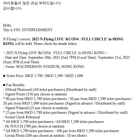
여러분들의 많은 관심 부탁드립니다
.
감사합니다
.
Hello,
This is FNC ENTERTAINMENT.
N.Flying’s concert,
2025 N.Flying LIVE '&CON4 : FULL CIRCLE’ in HONG
KONG
will be held. Please check the details below.
< 2025 N.Flying LIVE '&CON4 : FULL CIRCLE’ in HONG KONG >
- Date and Time: September 20th, 2025 (Sat) 7PM (Local Time) / September 21st, 2025
(Sun) 5PM (Local Time)
-
Venue: MACPHERSON STADIUM, HONG KONG
■
Ticket
Price: HKD 1,799 / HKD 1,599 / HKD 1,099
■
Fan Benefits:
- Official Photocard (All ticket purchasers) (Distributed by staff)
- Signed Poster (150 pax chosen at random)
* 80 pax from HKD 1,799 ticket purchasers / 50 pax from HKD 1,599 ticket purchasers /
20 pax from HKD 1,099 ticket purchasers (Signed in advance / Distributed by staff)
- Signed Polaroid (25 pax chosen at random)
* 25 pax from HKD 1,799 ticket purchasers (Signed in advance / Distributed by staff)
- Sound Check Rehearsal
* All HKD 1,799 ticket purchasers / All HKD 1,599 ticket purchasers
- Hi-TOUCH (700 pax chosen at random)
* All HKD 1,799 ticket purchasers / 100 pax from HKD 1,599 ticket purchasers
- Group Photo (200 pax chosen at random / 10 per photo)