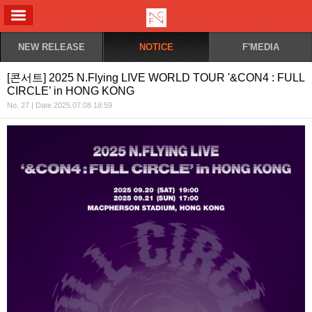
ALL MENU
NEW RELEASE
NOTICE
F'MEDIA
[콘서트] 2025 N.Flying LIVE WORLD TOUR '&CON4 : FULL
CIRCLE’ in HONG KONG
No. 27 | Date 2025.07.08 18:59