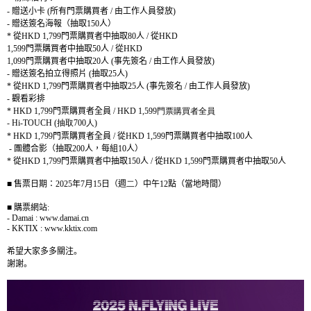
-
贈送小卡
(
所有門票購買者
/
由工作人員發放
)
-
贈送簽名海報（抽取
150
人）
*
從
HKD 1,799
門票購買者中抽取
80
人
/
從
HKD
1,599
門票購買者中抽取
50
人
/
從
HKD
1,099
門票購買者中抽取
20
人
(
事先簽名
/
由工作人員發放
)
-
贈送簽名拍立得照片
(
抽取
25
人
)
*
從
HKD 1,799
門票購買者中抽取
25
人
(
事先簽名
/
由工作人員發放
)
-
觀看彩排
*
HKD 1,799
門票購買者全員
/ HKD 1,599
門票購買者全員
-
Hi-T
OUCH (
抽取
700
人
)
* HKD 1,799
門票購買者全員
/
從
HKD 1,599
門票購買者中抽取
1
00
人
-
團體合影（抽取
200
人，每組
10
人）
*
從
HKD 1,799
門票購買者中抽取
150
人
/
從
HKD 1,599
門票購買者中抽取
50
人
■ 售票
日期：
2025
年
7
月
1
5
日（週
二
）中午
12
點（當地時間）
■
購票網站
:
- Damai : www.damai.cn
- KKTIX : www.kktix.com
希望大家多多關注。
謝謝。