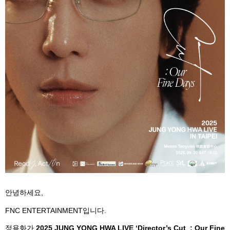
안녕하세요
,
FNC ENTERTAINMENT
입니다
.
정용화가
2025 JUNG YONG HWA LIVE ‘Director’s Cut : Our Fine