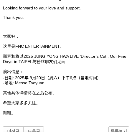
Looking forward to your love and support.
Thank you.
大家好，
这
里是
FNC ENTERTAINMENT
。
郑
容和
将
以
2025 JUNG YONG HWA LIVE ‘Director’s Cut : Our Fine
Days’ in TAIPEI
与
粉
丝
朋友
们见
面
演出信息：
-
日期
: 2025
年
9
月
20
日（周六）下午
6
点（
当
地
时间
）
-
场
地
: Messe Taoyuan
其他具体
详
情
将
在之后公布。
希望大家多多
关
注。
谢谢
。
이전글
다음글
목록보기