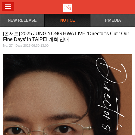
ALL MENU
NEW RELEASE
NOTICE
F'MEDIA
[콘서트] 2025 JUNG YONG HWA LIVE ‘Director’s Cut : Our
Fine Days’ in TAIPEI 개최 안내
No. 27 | Date 2025.06.30 13:00