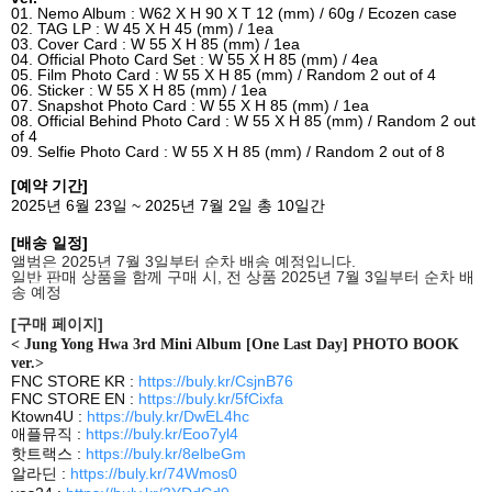
01. Nemo Album : W62 X H 90 X T 12 (mm) / 60g / Ecozen case
02. TAG LP : W 45 X H 45 (mm) / 1ea
03. Cover Card : W 55 X H 85 (mm) / 1ea
04. Official Photo Card Set : W 55 X H 85 (mm) / 4ea
05. Film Photo Card : W 55 X H 85 (mm) / Random 2 out of 4
06. Sticker : W 55 X H 85 (mm) / 1ea
07. Snapshot Photo Card : W 55 X H 85 (mm) / 1ea
08. Official Behind Photo Card : W 55 X H 85 (mm) / Random 2 out
of 4
09. Selfie Photo Card : W 55 X H 85 (mm) / Random 2 out of 8
[
예약 기간
]
2025
년
6
월
23
일
~ 2025
년
7
월
2
일 총
10
일간
[
배송 일정
]
앨범은
2025
년
7
월
3
일부터 순차 배송 예정입니다
.
일반 판매 상품을 함께 구매 시
,
전 상품
2025
년
7
월
3
일부터 순차 배
송 예정
[
구매 페이지
]
<
Jung Yong Hwa 3rd Mini Album [One Last Day] PHOTO BOOK
ver.>
FNC STORE KR :
https://buly.kr/CsjnB76
FNC STORE EN :
https://buly.kr/5fCixfa
Ktown4U :
https://buly.kr/DwEL4hc
애플뮤직
:
https://buly.kr/Eoo7yl4
핫트랙스
:
https://buly.kr/8elbeGm
알라딘
:
https://buly.kr/74Wmos0