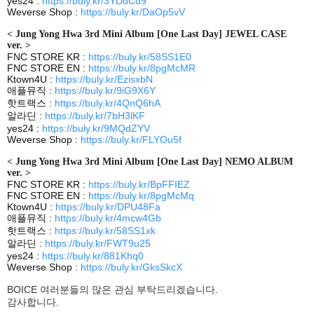
yes24 :
https://buly.kr/3YDdCd9
Weverse Shop :
https://buly.kr/DaOp5vV
< Jung Yong Hwa 3rd Mini Album [One Last Day] JEWEL CASE
ver. >
FNC STORE KR :
https://buly.kr/58SS1E0
FNC STORE EN :
https://buly.kr/8pgMcMR
Ktown4U :
https://buly.kr/EzisxbN
애플뮤직
:
https://buly.kr/9iG9X6Y
핫트랙스
:
https://buly.kr/4QnQ6hA
알라딘
:
https://buly.kr/7bH3lKF
yes24 :
https://buly.kr/9MQdZYV
Weverse Shop :
https://buly.kr/FLYOu5f
< Jung Yong Hwa 3rd Mini Album [One Last Day] NEMO ALBUM
ver. >
FNC STORE KR :
https://buly.kr/BpFFIEZ
FNC STORE EN :
https://buly.kr/8pgMcMq
Ktown4U :
https://buly.kr/DPU48Fa
애플뮤직
:
https://buly.kr/4mcw4Gb
핫트랙스
:
https://buly.kr/58SS1xk
알라딘
:
https://buly.kr/FWT9u25
yes24 :
https://buly.kr/881Khq0
Weverse Shop :
https://buly.kr/GksSkcX
BOICE
여러분들의 많은 관심 부탁드리겠습니다
.
감사합니다
.