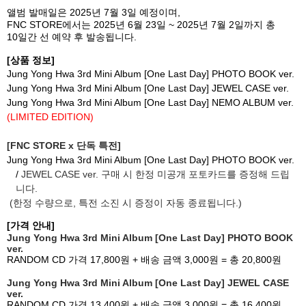
앨범 발매일은
2025
년
7
월
3
일 예정이며
,
FNC STORE
에서는
2025
년
6
월
23
일
~ 2025
년
7
월
2
일까지 총
10
일간 선 예약 후 발송됩니다
.
[
상품 정보
]
Jung Yong Hwa 3rd Mini Album [One Last Day] PHOTO BOOK ver.
Jung Yong Hwa 3rd Mini Album [One Last Day] JEWEL CASE ver.
Jung Yong Hwa 3rd Mini Album [One Last Day] NEMO ALBUM ver.
(LIMITED EDITION)
[FNC STORE x
단독 특전
]
Jung Yong Hwa 3rd Mini Album [One Last Day] PHOTO BOOK ver.
/
JEWEL CASE ver.
구매 시 한정 미공개 포토카드를 증정해 드립
니다
.
(
한정 수량으로
,
특전 소진 시 증정이 자동 종료됩니다
.)
[
가격 안내
]
Jung Yong Hwa 3rd Mini Album [One Last Day] PHOTO BOOK
ver.
RANDOM CD
가격
17,800
원
+
배송 금액
3,000
원
=
총
20,800
원
Jung Yong Hwa 3rd Mini Album [One Last Day] JEWEL CASE
ver.
RANDOM CD
가격
13,400
원
+
배송 금액
3,000
원
=
총
16,400
원