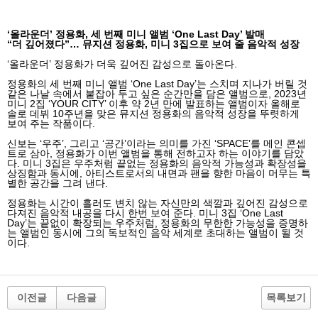
‘올라운더’ 정용화
,
세 번째 미니 앨범
‘One Last Day’
발매
“더 깊어졌다
”…
뮤지션 정용화
,
미니
3
집으로 보여 줄 음악적 성장
‘올라운더’ 정용화가 더욱 깊어진 감성으로 돌아온다
.
정용화의 세 번째 미니 앨범
‘One Last Day’
는 스치며 지나가 버릴 것
같은 나날 속에서 붙잡아 두고 싶은 순간만을 담은 앨범으로
, 2023
년
미니
2
집
‘YOUR CITY’
이후 약
2
년 만에 발표하는 앨범이자 올해로
솔로 데뷔
10
주년을 맞은 뮤지션 정용화의 음악적 성장을 뚜렷하게
보여 주는 작품이다
.
신보는
‘
우주
’,
그리고
‘
공간
’
이라는 의미를 가진
‘SPACE’
를 메인 콘셉
트로 삼아
,
정용화가 이번 앨범을 통해 전하고자 하는 이야기를 담았
다
.
미니
3
집은 우주처럼 끝없는 정용화의 음악적 가능성과 확장성을
상징함과 동시에
,
아티스트로서의 내면과 팬을 향한 마음이 머무는 특
별한 공간을 그려 낸다
.
정용화는 시간이 흘러도 변치 않는 자신만의 색깔과 깊어진 감성으로
다져진 음악적 내공을 다시 한번 보여 준다
.
미니
3
집
‘One Last
Day’
는 끝없이 확장되는 우주처럼
,
정용화의 무한한 가능성을 증명하
는 앨범인 동시에 그의 독보적인 음악 세계로 초대하는 앨범이 될 것
이다
.
이전글
다음글
목록보기