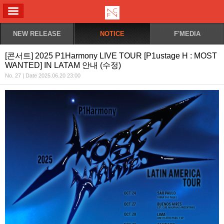
ALL MENU
NEW RELEASE
NOTICE
F'MEDIA
[콘서트] 2025 P1Harmony LIVE TOUR [P1ustage H : MOST
WANTED] IN LATAM 안내 (수정)
No. 27 | Date 2025.06.20 23:00