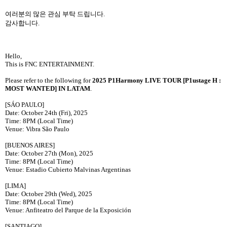
여러분의 많은 관심 부탁 드립니다
.
감사합니다
.
Hello,
This is FNC ENTERTAINMENT.
Please refer to the following for
2025 P1Harmony LIVE TOUR [P1ustage H :
MOST WANTED] IN LATAM
.
[SÁO PAULO]
Date: October 24th (Fri), 2025
Time: 8PM (Local Time)
Venue: Vibra São Paulo
[BUENOS AIRES]
Date: October 27th (Mon), 2025
Time: 8PM (Local Time)
Venue: Estadio Cubierto Malvinas Argentinas
[LIMA]
Date: October 29th (Wed), 2025
Time: 8PM (Local Time)
Venue: Anfiteatro del Parque de la Exposición
[SANTIAGO]