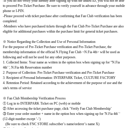
-If you do not verify your identity after signing up with the linked ID, you will not be able
to proceed Pre-Ticket Purchase. Be sure to verify yourself in advance through your mobile
phone or I-PIN.
-Please proceed with ticket purchase after confirming that Fan Club verification has been
completed.
-Members who have purchased tickets through the Fan Club Pre-Ticket Purchase are also
eligible for additional purchases within the purchase limit for general ticket purchases.
※
Notice Regarding the Collection and Use of Personal Information
For the purpose of Pre-Ticket Purchase verification and Pre-Ticket Purchase, the
membership information of the official N.Flying Fan Club <N.Fia 4th> will be used as
following and will not be used for any other purposes.
1. Collected Items: Your name as written in the option box when signing up for
“
N.Fia
4th
’
'
, N.Fia 4th Reservation number
2. Purpose of Collection: Pre-Ticket Purchase verification and Pre-Ticket Purchase
3. Recipient of Personal Information: INTERPARK Ticket, CULTURE FACTORY
4. Retention Period: Retained according to the achievement of the purpose of use and the
site's terms of service
※
Fan Club Membership Verification Process
①
Log in to INTERPARK Ticket on PC (web) or mobile
②
After accessing the ticket purchase page, click
‘
Verify Fan Club Membership
’
③
Enter your order number + name in the option box when signing up for 'N.Fia 4th'
‘
(12-digit number except ‘-‘)
(Be sure to check FNC STORE subscriber
’
s name/orderer
’
s name X)