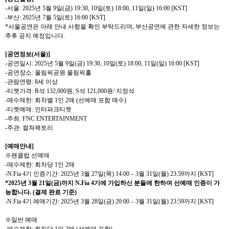
-
서울
:
2025
년
5
월
9
일
(
금
) 19:30, 10
일
(
토
) 18:00, 11
일
(
일
) 16:00
[KST]
-
부산
: 2025
년
7
월
5
일
(
토
) 16:00 [KST]
*
서울공연은 아래 안내 사항을 확인 부탁드리며
,
부산공연에 관한 자세한 정보는
추후 공지 예정입니다
.
[
공연정보
(
서울
)]
-
공연일시
:
2025
년
5
월
9
일
(
금
) 19:30, 10
일
(
토
) 18:00, 11
일
(
일
) 16:00
[KST]
-
공연장소
:
올림픽공원 올림픽홀
-
관람연령
: 8
세 이상
-
티켓가격
: R
석
132,000
원
, S
석
121,000
원
/
지정석
-
매수제한
:
회차별
1
인
2
매
(
선예매 포함 매수
)
-
티켓예매
:
인터파크티켓
-
주최
: FNC ENTERTAINMENT
-
주관
:
컬쳐팩토리
[
예매안내
]
※팬클럽 선예매
-
매수제한
:
회차당
1
인
2
매
-N.Fia 4
기 인증기간
: 2025
년
3
월
27
일
(
목
) 14:00 – 3
월
31
일
(
월
) 23:59
까지
[KST]
*2025
년
3
월
21
일
(
금
)
까지
N.Fia 4
기에 가입하신 분들에 한하여 선예매 인증이 가
능합니다
.
(
결제 완료 기준
)
-N.Fia 4
기 예매기간
: 2025
년
3
월
28
일
(
금
) 20:00 – 3
월
31
일
(
월
) 23:59
까지
[KST]
※일반 예매
-
매수제한
:
회차당
1
인
2
매
(
선예매 포함
)