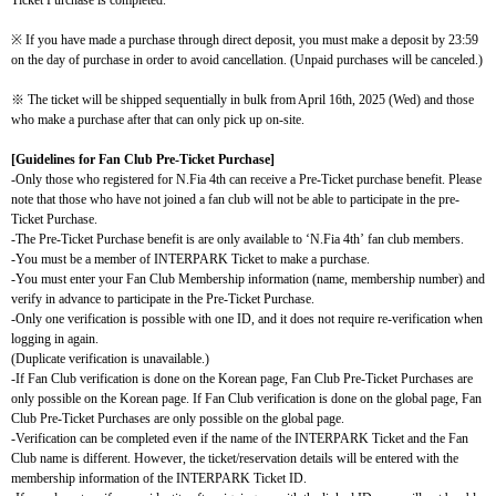
※ If you have made a purchase through direct deposit, you must make a deposit by 23:59
on the day of purchase in order to avoid cancellation. (Unpaid purchases will be canceled.)
※
The ticket will be shipped
sequentially in bulk from
April 16th, 2025 (Wed) and
those
who make a purchase after that can only pick up on-site.
[Guidelines for Fan Club
Pre-Ticket Purchase
]
-Only those who registered for N.Fia 4th can receive a Pre-Ticket purchase benefit. Please
note that those who have not joined a fan club will not be able to participate in the pre-
Ticket Purchase.
-The Pre-Ticket Purchase benefit is are only available to
‘
N.Fia 4th
’
fan club members.
-You must be a member of INTERPARK Ticket to make a purchase.
-You must enter your Fan Club Membership information (name, membership number) and
verify in advance to participate in the Pre-Ticket Purchase.
-Only one verification is possible with one ID, and it does not require re-verification when
logging in again.
(Duplicate verification is unavailable.)
-If Fan Club verification is done on the Korean page, Fan Club Pre-Ticket Purchases are
only possible on the Korean page. If Fan Club verification is done on the global page, Fan
Club Pre-Ticket Purchases are only possible on the global page.
-Verification can be completed even if the name of the INTERPARK Ticket and the Fan
Club name is different. However, the ticket/reservation details will be entered with the
membership information of the INTERPARK Ticket ID.