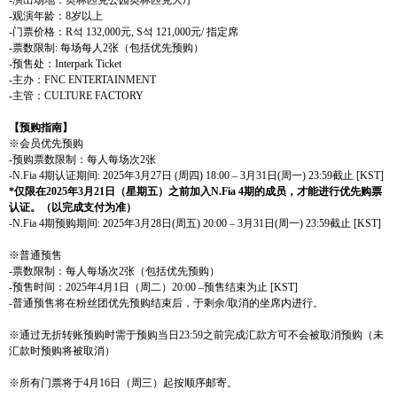
-
观
演年
龄
：
8
岁
以上
-
门
票价格：
R
석
132,000
元
, S
석
121,000
元
/
指定席
-
票
数
限制
:
每
场
每人
2
张
（包括
优
先
预购
）
-
预
售
处
：
Interpark Ticket
-
主
办
：
FNC ENTERTAINMENT
-
主管：
CULTURE FACTORY
【
预购
指南】
※
会
员优
先
预购
-
预购
票
数
限制：每人每
场
次
2
张
-N.Fia 4
期
认证
期
间
: 2025
年
3
月
27
日
(
周四
) 18:00
–
3
月
31
日
(
周
一
) 23:59
截止
[KST]
*
仅
限在
2025
年
3
月
21
日（星期五）之前加入
N.Fia 4
期的成
员
，才能
进
行
优
先
购
票
认证
。（以完成支付
为
准）
-N.Fia 4
期
预购
期
间
: 2025
年
3
月
28
日
(
周五
) 20:00
–
3
月
31
日
(
周
一
) 23:59
截止
[KST]
※普通
预
售
-
票
数
限制：每人每
场
次
2
张
（包括
优
先
预购
）
-
预
售
时间
：
2025
年
4
月
1
日（周
二
）
20:00
–
预
售
结
束
为
止
[KST]
-
普通
预
售
将
在粉
丝团优
先
预购结
束后，于剩余
/
取消的坐席
内
进
行。
※通
过
无折
转账预购时
需于
预购当
日
23:59
之前完成
汇
款方可不
会
被取消
预购
（未
汇
款
时预购将
被
取消）
※所有
门
票
将
于
4
月
16
日（周
三
）起按
顺
序
邮
寄。