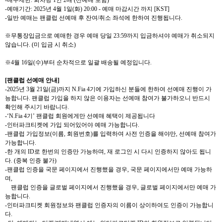
-
예매기간
:
2025
년
4
월
1
일
(
화
) 20:00 -
예매 마감시간 까지
[KST]
-
일반 예매는 팬클럽 선예매 후 잔여
/
취소 좌석에 한하여 진행됩니다
.
※무통장입금으로 예매한 경우 예매 당일
23:59
까지 입금하셔야 예매가 취소되지
않습니다
. (
미 입금 시 취소
)
※
4
월
16
일
(
수
)
부터 순차적으로 일괄 배송될 예정입니다
.
[
팬클럽 선예매 안내
]
-2025
년
3
월
21
일
(
금
)
까지
N.Fia 4
기에 가입하신 분들에
한하여 선예매 진행이 가
능합니다
.
팬클럽 가입을 하지 않은 이용자는 선예매 참여가 불가하오니 반드시
확인해 주시기 바랍니다
.
-‘N.Fia 4
기
’
팬클럽 회원에게만 선예매 혜택이 제공됩니다
-
인터파크티켓에 가입 되어있어야 예매 가능합니다
.
-
팬클럽 가입정보
(
이름
,
회원번호
)
를 입력하여 사전 인증을 해야만
,
선예매 참여가
가능합니다
.
-
한 개의
ID
로 한번의 인증만 가능하며
,
재 로그인 시 다시 인증하지 않아도 됩니
다
. (
중복 인증 불가
)
-
팬클럽 인증을 국문 페이지에서 진행했을 경우
,
국문 페이지에서만 예매 가능하
며
,
팬클럽 인증을 글로벌 페이지에서 진행했을 경우
,
글로벌 페이지에서만 예매 가
능합니다
.
-
인터파크티켓 회원정보와 팬클럽 인증자의 이름이 상이하여도 인증이 가능합니
다
.