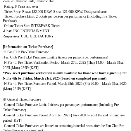
-Venue: Olympic Park, Olympic Hall
-Rating: 8 Years and over
-Ticket Price:
R seat 132,000 KRW, S seat 121,000 KRW/ Designated seats
-Ticket Purchase Limit:
2 tickets per person per performance (Including Pre-Ticket
Purchase)
-Online Ticket Site:
INTERPARK Ticket
-Host: FNC ENTERTAINMENT
-Supervisor: CULTURE FACTORY
[Information on Ticket Purchase]
※
Fan Club Pre-Ticket Purchase
-Fan Club Pre-Ticket Purchase Limit: 2 tickets per person (per performance)
-N.Fia 4th Pre-Ticket Verification Period: March 27th, 2025 (Thu) 14:00 – March 31st,
2025 (Mon) 23:59 [KST]
*Pre-Ticket purchase verification is only available for those who have signed up for
N.Fia 4th by Friday, March 21st, 2025 (based on completed payment).
-N.Fia 4th Pre-Ticket Purchase Period: March 28th, 2025 (Fri) 20:00 – March 31st, 2025
(Mon) 23:59 [KST]
※
General Ticket Purchase
-General Ticket Purchase Limit: 2 tickets per person per performance (Including Pre-
Ticket Purchase)
-General Ticket Purchase Period: April 1st, 2025 (Tue) 20:00 – until the end of purchase
period [KST]
-General Ticket Purchases are limited to remaining/canceled seats after the Fan Club Pre-
Ticket Purchase is completed.