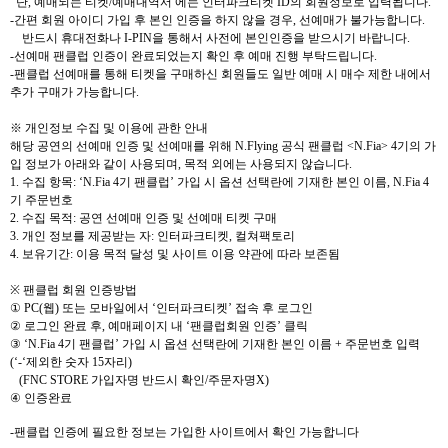
단
,
예매되는 티켓
/
예매내역서 에는 인터파크티켓
ID
의 회원정보로 입력됩니다
.
-
간편 회원 아이디 가입 후 본인 인증을 하지 않을 경우
,
선예매가 불가능합니다
.
반드시 휴대전화나
I-PIN
을 통해서 사전에 본인인증을 받으시기 바랍니다
.
-
선예매 팬클럽 인증이 완료되었는지 확인 후 예매 진행 부탁드립니다
.
-
팬클럽 선예매를 통해 티켓을 구매하신 회원들도 일반 예매 시 매수 제한 내에서
추가 구매가 가능합니다
.
※
개인정보 수집 및 이용에 관한 안내
해당 공연의 선예매 인증 및 선예매를 위해
N.Flying
공식 팬클럽
<N.Fia> 4
기의 가
입 정보가 아래와 같이 사용되며
,
목적 외에는 사용되지 않습니다
.
1.
수집 항목
:
‘N.Fia 4
기 팬클럽
’
가입 시 옵션 선택란에 기재한 본인 이름
, N.Fia 4
기 주문번호
2.
수집 목적
:
공연 선예매 인증 및 선예매 티켓 구매
3.
개인 정보를 제공받는 자
:
인터파크티켓
,
컬쳐팩토리
4.
보유기간
:
이용 목적 달성 및 사이트 이용 약관에 따라 보존됨
※
팬클럽 회원 인증방법
①
PC(
웹
)
또는 모바일에서
‘
인터파크티켓
’
접속 후 로그인
②
로그인 완료 후
,
예매페이지 내
‘
팬클럽회원 인증
’
클릭
③
‘N.Fia 4
기 팬클럽
’
가입 시 옵션 선택란에 기재한 본인 이름
+
주문번호 입력
(‘-‘
제외한 숫자
15
자리
)
(FNC STORE
가입자명 반드시 확인
/
주문자명
X)
④
인증완료
-
팬클럽 인증에 필요한 정보는 가입한 사이트에서 확인 가능합니다