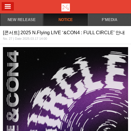
ALL MENU
NEW RELEASE
NOTICE
F'MEDIA
[콘서트] 2025 N.Flying LIVE ‘&CON4 : FULL CIRCLE’ 안내
No. 27 | Date 2025.03.17 14:00