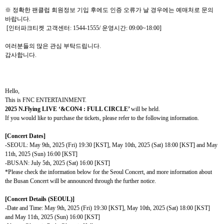
※ 정확한 팬클럽 회원정보 기입 후에도 인증 오류가 날 경우에는 예매처로 문의
바랍니다
.
[
인터파크티켓 고객센터
:
1544-1555/
운영시간
: 09:00~18:00]
여러분들의 많은 관심 부탁드립니다
.
감사합니다
.
Hello,
This is FNC ENTERTAINMENT.
2025 N.Flying LIVE
‘&CON4 : FULL CIRCLE’
will be held.
If you would like to purchase the tickets, please refer to the following information.
[Concert Dates]
-SEOUL: May 9th, 2025 (Fri) 19:30 [KST], May 10th, 2025 (Sat) 18:00 [KST] and May
11th, 2025 (Sun) 16:00 [KST]
-BUSAN: July 5th, 2025 (Sat) 16:00 [KST]
*Please check the information below for the Seoul Concert, and more information about
the Busan Concert will be announced through the further notice.
[Concert Details (SEOUL)]
-Date and Time
: May 9th, 2025 (Fri) 19:30 [KST], May 10th, 2025 (Sat) 18:00 [KST]
and May 11th, 2025 (Sun) 16:00 [KST]