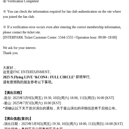
④
Verification Completed
※
You can check the information required for fan club authentication on the site where
you joined the fan club.
※
If a verification error occurs even after entering the correct membership information,
please contact the ticket site.
[INTERPARK Ticket Customer Center: 1544-1555 / Operation hour: 09:00~18:00]
We ask for your interest.
Thank you.
大家好，
这
里是
FNC ENTERTAINMENT
。
2025 N.Flying LIVE
‘&CON4 : FULL CIRCLE’
即将举行
,
请
有意
预购
的朋友
参
考以下事
项
。
【演出日程】
-
首尔
: 2025
年
5
月
9
日
(
周五
) 19:30, 10
日
(
周六
) 18:00, 11
日
(
周日
) 16:00 [KST]
-
釜山
: 2025
年
7
月
5
日
(
周六
) 16:00 [KST]
*
请
确
认
以下
关
于首尔演出的通知，
关
于釜山演出的
详细
信息
将
于后
续
公布。
【演出信息
(
首尔
)
】
-
演出日期：
2025
年
5
月
9
日
(
周五
) 19:30, 10
日
(
周六
) 18:00, 11
日
(
周日
) 16:00 [KST]
-
演出
场
地：
奥
林匹克公
园奥
林匹克大
厅