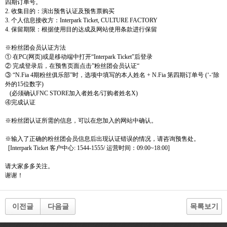
四期
订单号
。
2.
收集目的：演出
预
售
认证
及
预
售票
购买
3.
个
人信息接收方：
Interpark Ticket, CULTURE FACTORY
4.
保留期限：根据使用目的
达
成及
网
站使用
条
款
进
行保留
※
粉
丝团会员认证
方法
① 在
PC(
网
页
)
或是移
动
端中打
开
“
Interpark Ticket
”后登
录
②
完成登
录
后，在
预
售
页
面点
击
”粉
丝团会员认证
“
③ “
N.Fia 4
期粉
丝
俱
乐
部”
时
，
选项
中
填写
的本人姓名
+ N.Fia
第四期
订单号
(
‘
-
‘除
外的
15
位
数
字
)
(
必
须
确
认
FNC STORE
加入者姓名
/
订购
者姓名
X)
④完成
认证
※
粉
丝团认证
所需的信息，可以在
您
加入的
网
站中确
认
。
※
输
入了正确的粉
丝团会员
信息后出
现认证错误
的情
况
，
请
咨
询预
售
处
。
[Interpark Ticket
客
户
中心
: 1544-1555/
运
营时间
：
09:00~18:00]
请
大家多多
关
注。
谢谢
！
이전글
다음글
목록보기