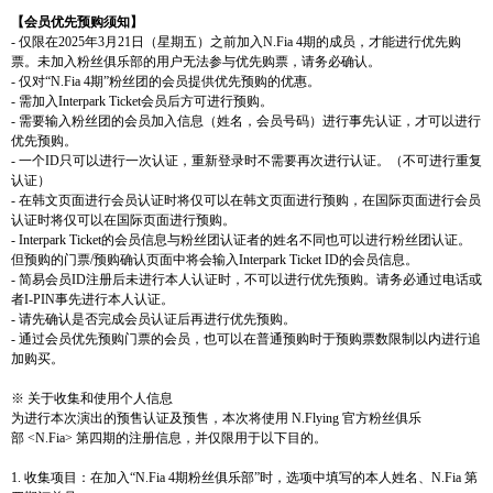
【
会
员优
先
预购须
知】
-
仅
限在
2025
年
3
月
21
日（星期五）之前加入
N.Fia 4
期的成
员
，才能
进
行
优
先
购
票。未加入粉
丝
俱
乐
部的用
户
无法
参与
优
先
购
票，
请务
必确
认
。
-
仅对
“
N.Fia 4
期”粉
丝团
的
会
员
提供
优
先
预购
的
优
惠。
-
需加入
Interpark Ticket
会
员
后方可
进
行
预购
。
-
需要
输
入粉
丝团
的
会
员
加入信息（姓名，
会
员号码
）
进
行事先
认证
，才可以
进
行
优
先
预购
。
-
一
个
ID
只可以
进
行一次
认证
，重新登
录时
不需要再次
进
行
认证
。（不可
进
行重
复
认证
）
-
在
韩
文
页
面
进
行
会
员认证时将仅
可以在
韩
文
页
面
进
行
预购
，在
国
际页
面
进
行
会
员
认证时将仅
可以在
国
际页
面
进
行
预购
。
- Interpark Ticket
的
会
员
信息
与
粉
丝团认证
者的姓名不同也可以
进
行粉
丝团认证
。
但
预购
的
门
票
/
预购
确
认页
面中
将会
输
入
Interpark Ticket ID
的
会
员
信息。
-
简
易
会
员
ID
注
册
后未
进
行本人
认证时
，不可以
进
行
优
先
预购
。
请务
必通
过电话
或
者
I-PIN
事先
进
行本人
认证
。
-
请
先确
认
是否完成
会
员认证
后再
进
行
优
先
预购
。
-
通
过会员优
先
预购门
票的
会
员
，
也可以在普通
预购时
于
预购
票
数
限制以
内
进
行追
加
购买
。
※
关
于收集和使用
个
人信息
为进
行本次演出的
预
售
认证
及
预
售，本次
将
使用
N.Flying
官方粉
丝
俱
乐
部
<N.Fia>
第四期的注
册
信息，
并
仅
限用于以下目的。
1.
收集
项
目：在加入“
N.Fia 4
期粉
丝
俱
乐
部”
时
，
选项
中
填写
的本人姓名、
N.Fia
第