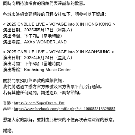
同時向期待演唱會的粉絲們表達誠摯的歉意。
各城市演唱會延期後的日程安排如下，請參考以下資訊：
< 2025 CNBLUE LIVE – VOYAGE into X IN HONG KONG >
演出日期：
2025
年
5
月
17
日（星期六）
演出時間：下午
7
點（當地時間）
演出場館：
AXA x WONDERLAND
< 2025 CNBLUE LIVE – VOYAGE into X IN KAOHSIUNG >
演出日期：
2025
年
5
月
24
日（星期六）
演出時間：下午
5
點（當地時間）
演出場館：
Kaohsiung Music Center
關於門票預訂與退款的詳細資訊，
我們將透過主辦方官方賬號及官方售票平台另行通知。
若有其他任何疑問，請透過以下網站諮詢。
香港
:
https://x.com/SuperDream_Ent
高雄
:
https://www.facebook.com/profile.php?id=100085318329885
懇請大家的諒解，並對由此帶來的不便再次表達深深的歉意。
謝謝。