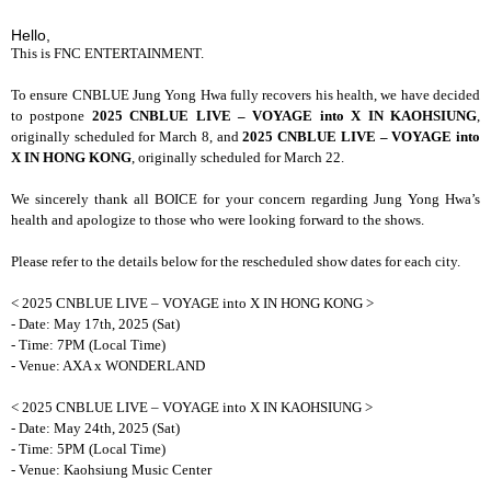
Hello,
This is FNC ENTERTAINMENT.
To ensure CNBLUE Jung Yong Hwa fully recovers his health, we have decided
to postpone
2025 CNBLUE LIVE – VOYAGE into X IN KAOHSIUNG
,
originally scheduled for March 8, and
2025 CNBLUE LIVE – VOYAGE into
X IN HONG KONG
, originally scheduled for March 22.
We sincerely thank all BOICE for your concern regarding Jung Yong Hwa’s
health and apologize to those who were looking forward to the shows.
Please refer to the details below for the rescheduled show dates for each city.
< 2025 CNBLUE LIVE
–
VOYAGE into X IN HONG KONG >
- Date: May 17th, 2025 (Sat)
- Time: 7PM (Local Time)
- Venue: AXA x WONDERLAND
< 2025 CNBLUE LIVE
–
VOYAGE into X IN KAOHSIUNG >
- Date: May 24th, 2025 (Sat)
- Time: 5PM (Local Time)
- Venue: Kaohsiung Music Center