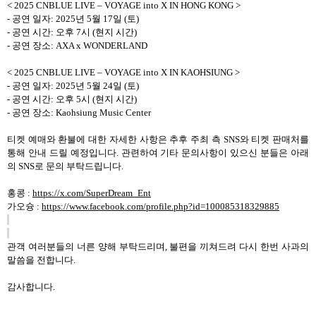
< 2025 CNBLUE LIVE
–
VOYAGE into X IN HONG KONG >
-
공연 일자
: 2025
년
5
월
17
일
(
토
)
-
공연 시간
:
오후
7
시
(
현지 시간
)
-
공연 장소
: AXA x WONDERLAND
< 2025 CNBLUE LIVE
–
VOYAGE into X IN KAOHSIUNG >
-
공연 일자
: 2025
년
5
월
24
일
(
토
)
-
공연 시간
:
오후
5
시
(
현지 시간
)
-
공연 장소
: Kaohsiung Music Center
티켓 예매와 환불에 대한 자세한 사항은 추후 주최 측
SNS
와 티켓 판매처를
통해 안내 드릴 예정입니다
.
관련하여
기타 문의사항이 있으신 분들은 아래
의
SNS
로 문의 부탁드립니다
.
홍콩
:
https://x.com/SuperDream_Ent
가오슝
:
https://www.facebook.com/profile.php?id=100085318329885
관객 여러분들의 너른 양해 부탁드리며
,
불편을 끼쳐드려 다시 한번 사과의
말씀을 전합니다
.
감사합니다
.