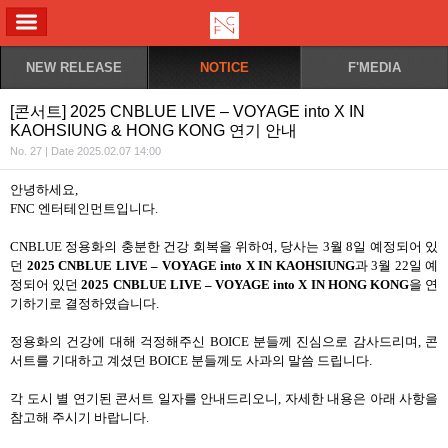
ALL MENU
NEW RELEASE
NOTICE
F'MEDIA
[콘서트] 2025 CNBLUE LIVE – VOYAGE into X IN
KAOHSIUNG & HONG KONG 연기 안내
No. 27 | Date 2025.02.07 14:00
안녕하세요
,
FNC
엔터테인먼트입니다
.
CNBLUE
정용화의 충분한 건강 회복을 위하여
,
당사는
3
월
8
일 예정되어 있
던
2025 CNBLUE LIVE – VOYAGE into X IN KAOHSIUNG
과
3
월
22
일 예
정되어 있던
2025 CNBLUE LIVE – VOYAGE into X IN HONG KONG
을 연
기하기로 결정하였습니다
.
정용화의 건강에 대해 걱정해주신
BOICE
분들께 진심으로 감사드리며
,
콘
서트를 기대하고 계셨던
BOICE
분들께도 사과의 말씀 드립니다
.
각 도시 별 연기된 콘서트 일자를 안내드리오니
,
자세한 내용은 아래 사항을
참고해 주시기 바랍니다
.