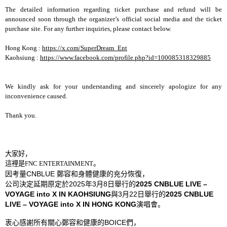
The detailed information regarding ticket purchase and refund will be
announced soon through the organizer’s official social media and the ticket
purchase site. For any further inquiries, please contact below.
Hong Kong :
https://x.com/SuperDream_Ent
Kaohsiung :
https://www.facebook.com/profile.php?id=100085318329885
We kindly ask for your understanding and sincerely apologize for any
inconvenience caused.
Thank you.
大家好，
這裡是
FNC ENTERTAINMENT
。
因考量
CNBLUE
鄭容和身體健康的充分恢復，
公司決定延期原定於
2025
年
3
月
8
日
行的
2025 CNBLUE LIVE –
舉
VOYAGE into X IN KAOHSIUNG
與
3
月
22
日
行的
2025 CNBLUE
舉
LIVE – VOYAGE into X IN HONG KONG
演唱會。
衷心感謝所有關心鄭容和健康的
BOICE
們，