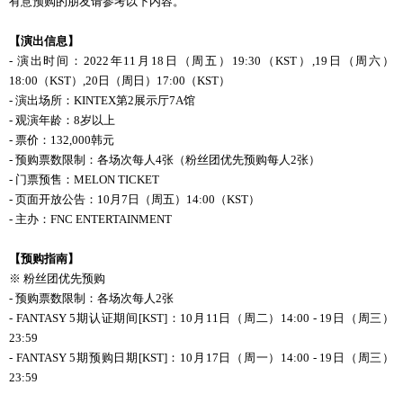
有意预购的朋友请参考以下内容。
【演出信息】
- 演出时间：2022年11月
18
日（周五）
19:30
（
KST
）
,19
日（周六）
18:00
（
KST
）
,20
日（周日）
17:00
（
KST
）
- 演出场所：KINTEX第2展示厅7A馆
- 观演年龄：8岁以上
- 票价：132,000韩元
- 预购票数限制：各场次每人4张（粉丝团优先预购每人2张）
- 门票预售：MELON TICKET
- 页面开放公告：10月7日（周五）14:00（KST）
- 主办：FNC ENTERTAINMENT
【
预购
指南】
※ 粉丝团优先预购
- 预购票数限制：各场次每人2张
- FANTASY 5期
认证
期
间
[KST]
：
10月11日（周二）14:00 - 19日（周三）
23:59
- FANTASY 5期预购日期[KST]：10月17日（周一）14:00 - 19日（周三）
23:59