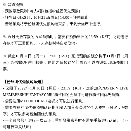
※ 普通预购
- 预购票数限制: 每人4张(包括粉丝团优先预购)
- 预售日期[KST]：
10
月
21
日
(
周五
) 14:00
–
预购
截止
- 普通预购将于粉丝团优先预购结束后，于剩余坐席中进行。
※ 通
过
无折存款的方式
预购时
，需要在
预购当
日的
23:59（KST）之前进行
存款才可正常预购。（未存款时将自动取消）
※ 截止
10
月
31
日（周一）
17:00
（
KST
）完成
预购
的
观众将
于
11
月
2
日（周
三）起按
顺
序
进
行
邮
寄，在此之后
预购
的
门
票
仅
可以
在演出
现场领
取
门
票。
【粉
丝团优
先
预购须
知】
- 仅限于2022年1月16日（周日）23:59（KST）之前加入NAVER V LIVE
MEMBERSHIP“FANTASY 5期”粉丝团的会员才可进行粉丝团优先预购。
- 需要注册MELON TICKET会员才可以进行预购。
- 需要在粉丝团优先预购认证期间输入加入会员时的个人资料（姓名，V数
字）才可以参与粉丝团优先预购。
- 一个账号只可进行一次认证，重新登录账号时不需要重新进行认证。（不
可进行重复认证）