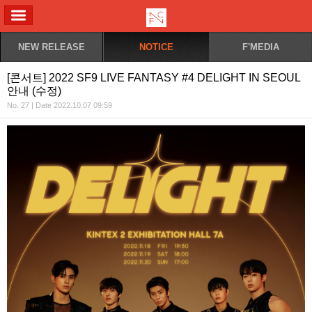
ALL MENU
NEW RELEASE
NOTICE
F'MEDIA
[콘서트] 2022 SF9 LIVE FANTASY #4 DELIGHT IN SEOUL
안내 (수정)
No. 27 | Date 2022.10.07 09:59