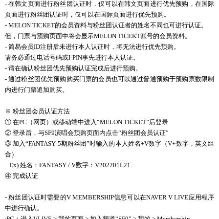
-
在
韩
文
页
面
进
行
粉
丝团认证时
，
仅
可以在
韩
文
页
面
进
行
优
先
预购
，在
国际
页
面
进
行粉
丝团认证时
，
仅
可以在
国际页
面
进
行
优
先
预购
。
- MELON TICKET的会员资料与粉丝团认证者的姓名不同也可进行认证。
但，门票与预购页面中将会显示MELON TICEKT账号的会员资料。
- 简易会员ID注册后未进行本人认证时，将无法进行优先预购。
请务必通过电话号码或I-PIN事先进行本人认证。
- 请在确认粉丝团优先预购认证完成后进行预购。
- 通过粉丝团优先预购购买门票的会员也可以通过普通预购于预购票数限制
内进行门票追加购买。
※ 粉丝团会员认证方法
① 在
PC
（
网页
）或移
动
端中
进
入“
MELON TICKET
”后登
录
② 登
录
后，
与
SF9
演唱
会预购页
面
内
点
击
“粉
丝团会员认证
”
③ 加入“
FANTASY 5
期粉
丝团
”
时输
入的本人姓名
+V
数
字（
V+
数
字，英文
组
合）
Ex)
姓名：
FANTASY / V
数
字：
V202201L21
④
完成
认证
-
粉
丝团认证
时
需要的
V MEMBERSHIP
信息可以在
NAVER V LIVE
应
用程序
中
进
行确
认
。
∙PC
：
进
入
VLIVE >
我的
页
面
>
加入
频
道
“
SF9
”
>
我的
> Membership