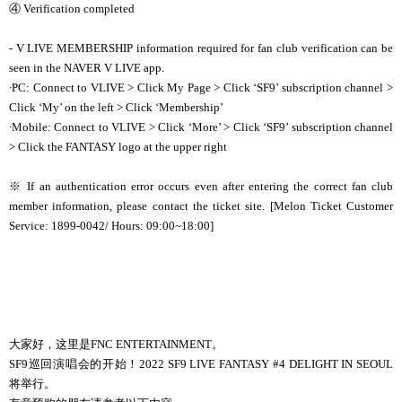
④
Verification completed
- V LIVE MEMBERSHIP information required for fan club verification can be
seen in the NAVER V LIVE app.
∙
PC: Connect to VLIVE > Click My Page > Click ‘SF9’ subscription channel >
Click ‘My’ on the left > Click ‘Membership’
∙
Mobile: Connect to VLIVE > Click ‘More’ > Click ‘SF9’ subscription channel
> Click the FANTASY logo at the upper right
※ If an authentication error occurs even after entering the correct fan club
member information, please contact the ticket site. [Melon Ticket Customer
Service: 1899-0042/ Hours: 09:00~18:00]
大家好，这里是FNC ENTERTAINMENT。
SF9巡回演唱会的开始！2022 SF9 LIVE FANTASY #4 DELIGHT IN SEOUL
将举行。