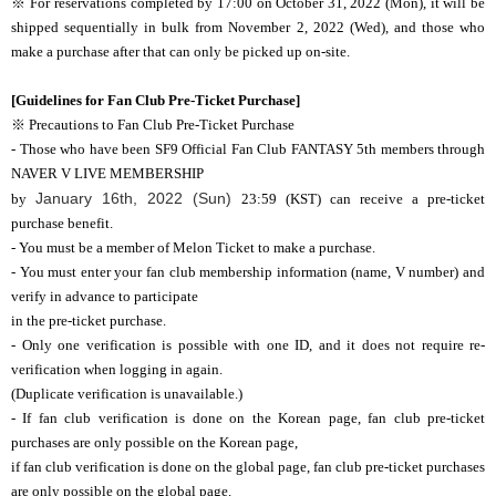
※ For reservations completed by 17:00 on October 31, 2022 (Mon), it will be
shipped sequentially in bulk from November 2, 2022 (Wed), and those who
make a purchase after that can only be picked up on-site.
[Guidelines for
Fan Club Pre-Ticket Purchase
]
※ Precautions to Fan Club Pre-Ticket Purchase
- Those who have been SF9 Official Fan Club FANTASY 5th members through
NAVER V LIVE MEMBERSHIP
January 16th, 2022 (Sun)
by
23:59 (KST) can receive a pre-ticket
purchase benefit.
- You must be a member of Melon Ticket to make a purchase.
- You must enter your fan club membership information (name, V number) and
verify in advance to participate
in the pre-ticket purchase.
- Only one verification is possible with one ID, and it does not require re-
verification when logging in again.
(Duplicate verification is unavailable.)
- If fan club verification is done on the Korean page, fan club pre-ticket
purchases are only possible on the Korean page,
if fan club verification is done on the global page, fan club pre-ticket purchases
are only possible on the global page.