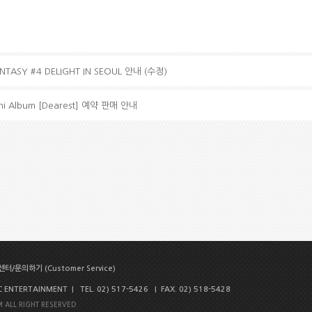
ANTASY #4 DELIGHT IN SEOUL 안내 (수정)
ini Album [Dearest] 예약 판매 안내
터/문의하기 (Customer Service)
NTERTAINMENT | TEL. 02) 517-5426 | FAX. 02) 518-5428
 ALL RIGHT RESERVED