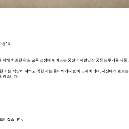
슈룹
’
이
을
위해
치열한
왕실
교육
전쟁에
뛰어드는
중전의
파란만장
궁중
분투기를
다룬
한
자는
적당히
피하고
약한
자는
들이박거나
밟아
으깨버리며
,
자신에게
흐르는
되었습니다
.
드리겠습니다
.