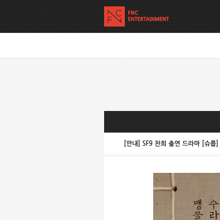
[안내] SF9 찬희 출연 드라마 [슈룹