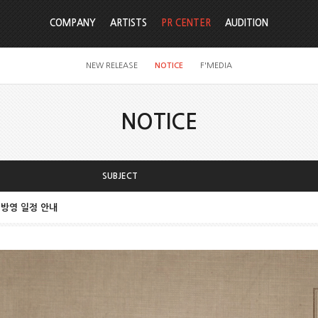
COMPANY
ARTISTS
PR CENTER
AUDITION
NEW RELEASE
NOTICE
F'MEDIA
NOTICE
SUBJECT
] 방영 일정 안내