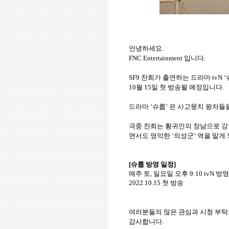
안녕하세요
.
FNC Entertainment
입니다
.
SF9
찬희가
출연하는
드라마
tvN ‘
10
월
15
일
첫
방송될
예정입니다
.
드라마
‘
슈룹
’
은
사고뭉치
왕자들
극중
찬희는
황귀인의
장남으로
강
면서도
영악한
‘
의성군
’
역을
맡게
[
슈룹
방영
일정
]
매주
토
,
일요일
오후
9:10 tvN
방영
2022.10.15
첫
방송
여러분들의
많은
관심과
시청
부탁
감사합니다
.