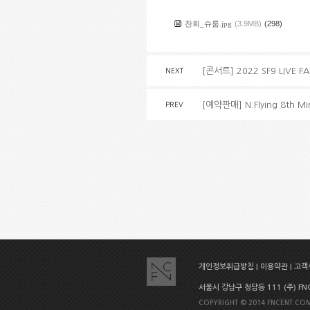
찬희_슈룹.jpg
(3.9MB)
(298)
[콘서트] 2022 SF9 LIVE F
NEXT
[예약판매] N.Flying 8th M
PREV
개인정보취급방침
|
이용약관
|
고객센
서울시 강남구 청담동 111 (주) FNC E
COPYRIGHT © 2014 FNCENT.COM