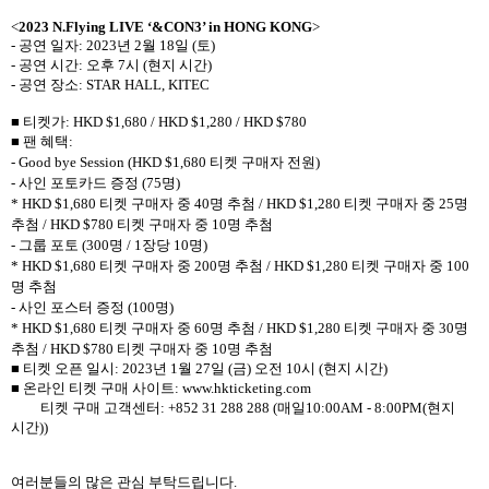
<
2023 N.Flying LIVE ‘&CON3’ in HONG KONG
>
-
공연 일자
: 2023
년
2
월
18
일
(
토
)
-
공연 시간
:
오후
7
시
(
현지 시간
)
-
공연 장소
: STAR HALL, KITEC
■ 티켓가
: HKD
$1,680 / HKD $1,280 / HKD $780
■ 팬 혜택
:
- Good bye Session (
HKD
$1,680
티켓 구매자
전원
)
-
사인 포토카드 증정
(75
명
)
*
HKD
$1,680
티켓 구매자 중
40
명 추첨
/
HKD
$1,280
티켓 구매자 중
25
명
추첨
/
HKD
$780
티켓 구매자 중
10
명 추첨
-
그룹 포토
(300
명
/ 1
장당
10
명
)
*
HKD
$1,680
티켓 구매자 중
200
명 추첨
/
HKD
$1,280
티켓 구매자 중
100
명 추첨
-
사인 포스터 증정
(100
명
)
*
HKD
$1,680
티켓 구매자 중
60
명 추첨
/
HKD
$1,280
티켓 구매자 중
30
명
추첨
/
HKD
$780
티켓 구매자 중
10
명 추첨
■ 티켓 오픈 일시
: 2023
년
1
월
27
일
(
금
)
오전
10
시
(
현지 시간
)
■ 온라인 티켓 구매 사이트
:
www.hkticketing.com
티켓 구매 고객센터
: +852 31 288 288 (
매일
10:00AM - 8:00PM(
현지
시간
))
여러분들의 많은 관심 부탁드립니다
.