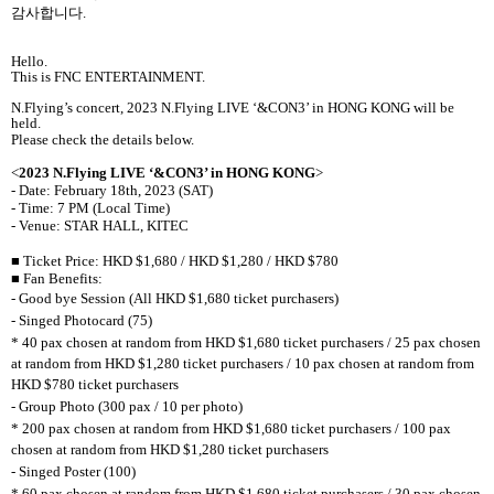
감사합니다
.
Hello.
This is FNC ENTERTAINMENT.
N.Flying’s concert, 2023 N.Flying LIVE ‘&CON3’ in HONG KONG will be
held.
Please check the details below.
<
2023 N.Flying LIVE ‘&CON3’ in HONG KONG
>
- Date: February 18th, 2023 (SAT)
- Time: 7 PM (Local Time)
- Venue: STAR HALL, KITEC
■
Ticket Price: HKD
$1,680 / HKD $1,280 / HKD $780
■
Fan Benefits:
- Good bye Session (All
HKD
$1,680
ticket purchasers)
- Singed Photocard (75)
* 40 pax chosen at random from
HKD
$1,680 ticket purchasers /
25 pax chosen
at random from
HKD
$1,280 ticket purchasers /
10 pax chosen at random from
HKD
$780 ticket purchasers
- Group Photo (300 pax / 10 per photo)
* 200 pax chosen at random from
HKD
$1,680 ticket purchasers /
100 pax
chosen at random from
HKD
$1,280 ticket purchasers
- Singed Poster (100)
* 60 pax chosen at random from
HKD
$1,680 ticket purchasers /
30 pax chosen