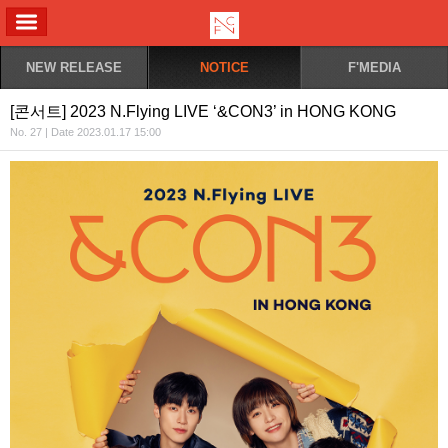
ALL MENU
NEW RELEASE
NOTICE
F'MEDIA
[콘서트] 2023 N.Flying LIVE ‘&CON3’ in HONG KONG
No. 27 | Date 2023.01.17 15:00