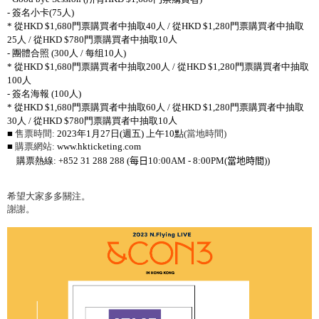
-
簽名小卡
(75
人
)
*
從
HKD
$1,680
門票購買者中抽取
40
人
/
從
HKD $1,280
門票購買者中抽取
25
人
/
從
HKD $780
門票購買者中抽取
10
人
-
團體合照
(300
人
/
每
组
10
人
)
*
從
HKD
$1,680
門票購買者中抽取
200
人
/
從
HKD $1,280
門票購買者中抽取
100
人
-
簽名海報
(100
人
)
*
從
HKD
$1,680
門票購買者中抽取
60
人
/
從
HKD $1,280
門票購買者中抽取
30
人
/
從
HKD $780
門票購買者中抽取
10
人
■
售票時間
:
2023
年
1
月
27
日
(
週五
)
上午
10
點
(
當地時間
)
■
購票網站
:
www.hkticketing.com
購票熱線
: +852 31 288 288 (
每日
10:00AM - 8:00PM(
當地時間
))
希望大家多多關注。
謝謝。