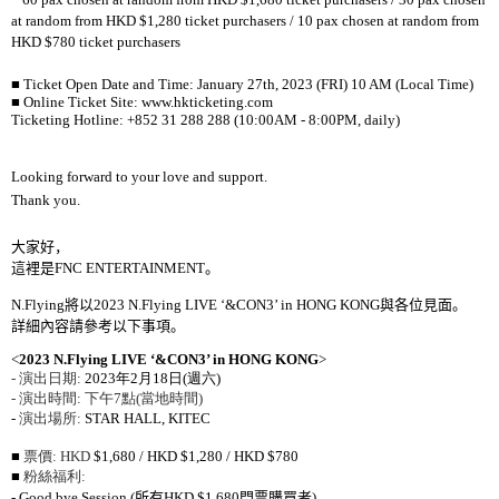
at random from
HKD
$1,280 ticket purchasers /
10 pax chosen at random from
HKD
$780 ticket purchasers
■
Ticket Open Date and Time: January 27th, 2023 (FRI) 10 AM (Local Time)
■
Online Ticket Site:
www.hkticketing.com
Ticketing Hotline: +852 31 288 288 (10:00AM - 8:00PM, daily)
Looking forward to your love and support.
Thank you.
大家好，
這裡是
FNC ENTERTAINMENT
。
N.Flying
將以
2023 N.Flying LIVE ‘&CON3’ in HONG KONG
與各位見面。
詳細內容請參考以下事項。
<
2023 N.Flying LIVE ‘&CON3’ in HONG KONG
>
-
演出日期
:
2023
年
2
月
18
日
(
週六
)
-
演出時間
:
下午
7
點
(
當地時間
)
-
演出場所
:
STAR HALL, KITEC
■
票價
: HKD
$1,680 / HKD $1,280 / HKD $780
■
粉絲福利
:
- Good bye Session (
所有
HKD
$1,680
門票購買者
)