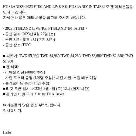
FTISLAND
가
2023 FTISLAND LIVE 'RE: FTISLAND’ IN TAIPEI
로 팬 여러분들을
만나러 갑니다
.
자세한 내용은 아래 사항을 참고해 주시기 바랍니다
.
<2023 FTISLAND LIVE 'RE: FTISLAND’ IN TAIPEI >
-
공연 일자
: 2023
년
4
월
22
일
(
토
)
-
공연 시간
:
오후
7
시
(
현지 시간
)
-
공연 장소
: TICC
■ 티켓가
: TWD $5,980/ TWD $4,980/ TWD $4,280/ TWD $3,680/ TWD $2,880/ TWD
$1,980
■ 팬 혜택
:
-
리허설 참관
(400
명 추첨
)
-
사인 포스터 증정
(150
명 추첨
) /
사전 사인
,
스탭 배부 예정
-
폴라로이드 증정
(15
명 추첨
)
■ 티켓 오픈 일시
: 2023
년
2
월
4
일
(
토
) 12
시
(
현지 시간
)
■ 온라인 티켓 구매 사이트
: ERA Ticket
여러분들의 많은 관심 부탁드립니다
.
감사합니다
.
Hello