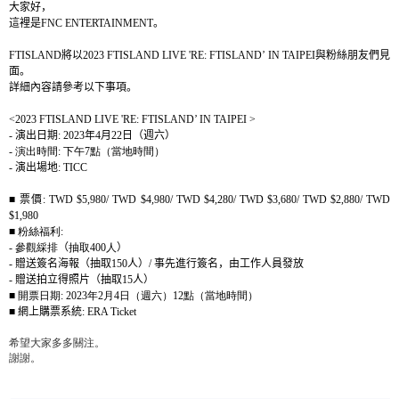
大家好，
這裡是
FNC ENTERTAINMENT
。
FTISLAND
將以
2023 FTISLAND LIVE 'RE: FTISLAND’ IN TAIPEI
與粉絲朋友們見
面。
詳細內容請參考以下事項。
<2023 FTISLAND LIVE 'RE: FTISLAND’ IN TAIPEI >
-
演出日期
: 2023
年
4
月
22
日（週六）
-
演出時間
:
下午
7
點（當地時間）
-
演出場地
: TICC
■
票價
: TWD $5,980/ TWD $4,980/ TWD $4,280/ TWD $3,680/ TWD $2,880/ TWD
$1,980
■ 粉絲福利
:
-
參觀綵排
（
抽取
400
人
）
-
贈送簽名海報（抽取
150
人）
/
事先進行簽名，由工作人員發放
-
贈送拍立得照片（抽取
15
人）
■ 開票日期
: 2023
年
2
月
4
日（週六）
12
點（當地時間）
■
網上購票系統
: ERA Ticket
希望大家多多關注。
謝謝。