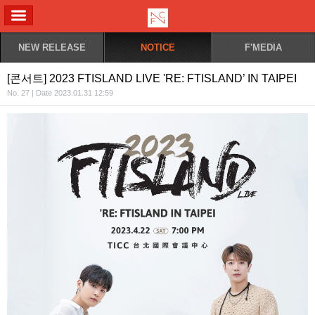
ALL MENU
NEW RELEASE
NOTICE
F'MEDIA
[콘서트] 2023 FTISLAND LIVE 'RE: FTISLAND’ IN TAIPEI
No. 27 | Date 2023.01.31 12:59