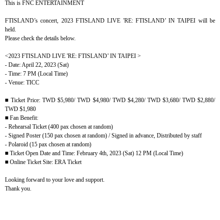
This is FNC ENTERTAINMENT
FTISLAND’s concert, 2023 FTISLAND LIVE 'RE: FTISLAND’ IN TAIPEI will be
held.
Please check the details below.
<2023 FTISLAND LIVE 'RE: FTISLAND’ IN TAIPEI >
- Date: April 22, 2023 (Sat)
- Time: 7 PM (Local Time)
- Venue: TICC
■
Ticket Price: TWD $5,980/ TWD $4,980/ TWD $4,280/ TWD $3,680/ TWD $2,880/
TWD $1,980
■
Fan Benefit:
- Rehearsal Ticket (400 pax chosen at random)
- Signed Poster (150 pax chosen at random) / Signed in advance, Distributed by staff
- Polaroid (15 pax chosen at random)
■
Ticket Open Date and Time: February 4th, 2023 (Sat) 12 PM (Local Time)
■
Online Ticket Site: ERA Ticket
Looking forward to your love and support.
Thank you.