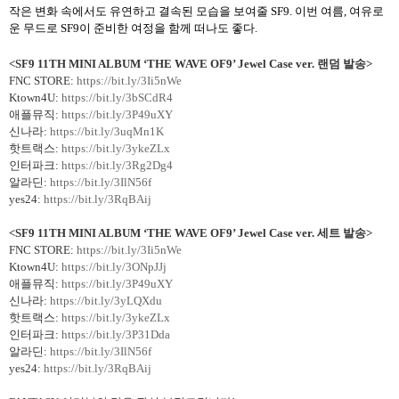
작은 변화 속에서도 유연하고 결속된 모습을 보여줄
SF9.
이번 여름
,
여유로
운 무드로
SF9
이 준비한 여정을 함께 떠나도 좋다
.
<SF9 11TH MINI ALBUM
‘
THE WAVE OF9
’
Jewel Case ver.
랜덤 발송
>
FNC STORE:
https://bit.ly/3Ii5nWe
Ktown4U:
https://bit.ly/3bSCdR4
애플뮤직
:
https://bit.ly/3P49uXY
신나라
:
https://bit.ly/3uqMn1K
핫트랙스
:
https://bit.ly/3ykeZLx
인터파크
:
https://bit.ly/3Rg2Dg4
알라딘
:
https://bit.ly/3IlN56f
yes24:
https://bit.ly/3RqBAij
<SF9 11TH MINI ALBUM
‘
THE WAVE OF9
’
Jewel Case ver.
세트 발송
>
FNC STORE:
https://bit.ly/3Ii5nWe
Ktown4U:
https://bit.ly/3ONpJJj
애플뮤직
:
https://bit.ly/3P49uXY
신나라
:
https://bit.ly/3yLQXdu
핫트랙스
:
https://bit.ly/3ykeZLx
인터파크
:
https://bit.ly/3P31Dda
알라딘
:
https://bit.ly/3IlN56f
yes24:
https://bit.ly/3RqBAij