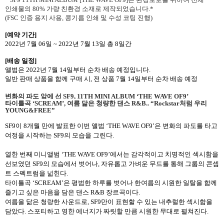
인쇄물의
80%
가량 친환경 소재로 제작되었습니다
.*
(FSC
인증 용지 사용
,
콩기름 인쇄 및 수성 코팅 진행
)
[
예약 기간
]
2022
년
7
월
06
일
~ 2022
년
7
월
13
일 총
8
일간
[
배송 일정
]
앨범은
2022
년
7
월
14
일부터 순차 배송 예정입니다
.
일반 판매 상품을 함께 구매 시
,
전 상품
7
월
14
일부터 순차 배송 예정
변화의 파도 앞에 선
SF9, 11TH MINI ALBUM ‘THE WAVE OF9’
타이틀곡
‘SCREAM’,
여름 닮은 청량한 댄스
R&B.. “Rockstar
처럼 우리
YOUNG&FREE”
SF9
이
8
개월 만에 발표한 이번 앨범
‘THE WAVE OF9’
은 변화의 파도를 타고
여정을 시작하는
SF9
의 모습을 그린다
.
열한 번째 미니앨범
‘THE WAVE OF9’
에서는 감각적이고 치명적인 섹시함을
선보였던
SF9
의 모습에서 벗어나
,
자유롭고 가벼운 무드를 통해 그룹의 콘셉
트 스펙트럼을 넓힌다
.
타이틀곡
‘SCREAM’
은 평범한 하루를 벗어나 한여름의 시원한 일탈을 함께
즐기고 싶은 마음을 담은 댄스
R&B
장르곡이다
.
여름을 닮은 청량한 사운드로
, SF9
만이 표현할 수 있는 내추럴한 섹시함을
담았다
.
스포티하고 영한 에너지가 짜릿할 만큼 시원한 무대로 펼쳐진다
.