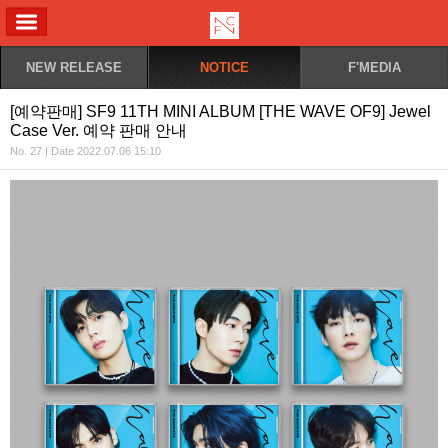
ALL MENU
NEW RELEASE
NOTICE
F'MEDIA
[예약판매] SF9 11TH MINI ALBUM [THE WAVE OF9] Jewel
Case Ver. 예약 판매 안내
No. 27 | Date 2022.07.06 15:10