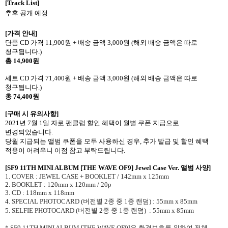
[Track List]
추후 공개 예정
[
가격 안내
]
단품
CD
가격
11,900
원
+
배송 금액
3,000
원
(
해외 배송 금액은 따로
청구됩니다
.)
총
14,900
원
세트
CD
가격
71,400
원
+
배송 금액
3,000
원
(
해외 배송 금액은 따로
청구됩니다
.)
총
74,400
원
[
구매 시 유의사항
]
2021
년
7
월
1
일 자로 팬클럽 할인 혜택이 월별 쿠폰 지급으로
변경되었습니다
.
당월 지급되는 앨범 쿠폰을 모두 사용하신 경우
,
추가 발급 및 할인 혜택
적용이 어려우니 이점 참고 부탁드립니다
.
[SF9 11TH MINI ALBUM [THE WAVE OF9]
Jewel Case
Ver.
앨범 사양
]
1. COVER : JEWEL CASE + BOOKLET / 142mm x 125mm
2. BOOKLET : 120mm x 120mm / 20p
3. CD : 118mm x 118mm
4. SPECIAL PHOTOCARD (
버전별
2
종 중
1
종 랜덤
) : 55mm x 85mm
5. SELFIE PHOTOCARD (
버전별
2
종 중
1
종 랜덤
)
: 55mm x 85mm
* SF9 11TH MINI ALBUM [THE WAVE OF9]
은 환경보호를 위하여 전체