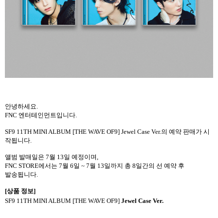
안녕하세요
.
FNC
엔터테인먼트입니다
.
SF9 11TH MINI ALBUM [THE WAVE OF9] Jewel Case Ver.
의 예약 판매가 시
작됩니다
.
앨범 발매일은
7
월
13
일 예정이며
,
FNC STORE
에서는
7
월
6
일
~ 7
월
13
일까지 총
8
일간의 선 예약 후
발송됩니다
.
[
상품 정보
]
SF9 11TH MINI ALBUM [THE WAVE OF9]
Jewel Case Ver.