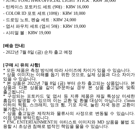
-
JUNG YONG HWA OFFICIAL LIGHT STICK
: KRW 38,000
-
틴케이스 포토카드 세트
(9
매
)
: KRW 16,000
-
COLOR ID
포토 세트
(10
매
)
: KRW 18,000
-
드로잉 노트
,
펜슬 세트
: KRW 24,000
-
엽서 파우치 세트
(
엽서
5
매
)
: KRW 19,000
-
시리얼 볼
: KRW 19,000
[
배송 안내
]
-
2022
년
7
월
8
일
(
금
)
순차 출고 예정
[
구매 시 유의 사항
]
*
모든 제품은 측정 방식에 따라 사이즈에 차이가 있을 수 있습니다
.
*
상품 이미지는 이해를 돕기 위한 것으로
,
실제 상품과 다소 차이가
있을 수 있습니다
.
*
본 상품은
2022
년
7
월
8
일
(
금
)
부터 순차 출고되는 상품입니다
.
본
상품과 다른 상품을 같이 주문하실 경우 본 상품 출고일에 맞춰
출고됩니다
.
*
구성되는 포토카드 및 엽서 등 지류 제품은 재질 특성상 미세한
흠집이 발생할 수 있으며 이는 교환 및 환불 대상이 아닙니다
. (5mm
이하의 찍힘
,
스크래치
,
잉크 튐
,
기포 자국
,
눌린 자국 등은 교환이
불가합니다
.)
*
상품 출고일은 제작처와 물류사의 사정으로 변동될 수 있습니다
.
이점 양해 부탁드립니다
.
* FNC ENTERTAINMENT
의 아티스트 이미지와
MD
상품을 불법 도
용할 시 초상권 침해로 법적인 책임을 물을 수 있습니다
.