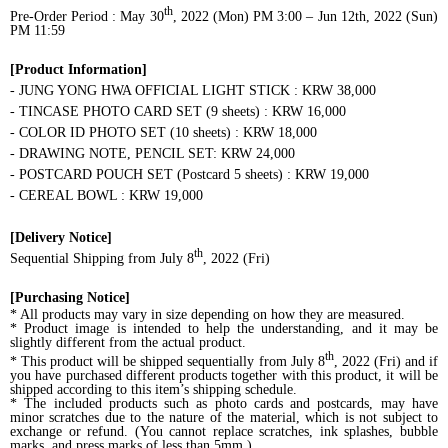
th
Pre-Order Period : May 30
, 2022 (Mon) PM 3:00 – Jun 12th, 2022 (Sun)
PM 11:59
[Product Information]
-
JUNG YONG HWA OFFICIAL LIGHT STICK
: KRW 38,000
-
TINCASE PHOTO CARD SET (9 sheets)
: KRW 16,000
-
COLOR ID PHOTO SET (10 sheets)
: KRW 18,000
-
DRAWING NOTE, PENCIL SET
: KRW 24,000
-
POSTCARD POUCH SET (Postcard 5 sheets)
: KRW 19,000
-
CEREAL BOWL
: KRW 19,000
[Delivery Notice]
th
Sequential Shipping from July 8
, 2022 (Fri)
[Purchasing Notice]
* All products may vary in size depending on how they are measured.
* Product image is intended to help the understanding, and it may be
slightly different from the actual product.
th
* This product will be shipped sequentially from
July 8
, 2022 (Fri)
and if
you have purchased different products together with this product, it will be
shipped according to this item’s shipping schedule.
* The included products such as photo cards and postcards, may have
minor scratches due to the nature of the material, which is not subject to
exchange or refund. (You cannot replace scratches, ink splashes, bubble
marks, and press marks of less than 5mm.)