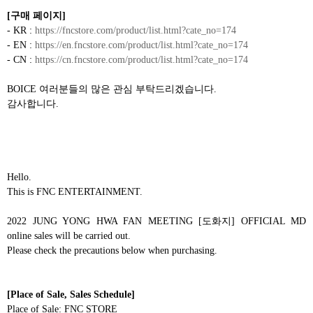
[
구매 페이지
]
- KR :
https://fncstore.com/product/list.html?cate_no=174
- EN :
https://en.fncstore.com/product/list.html?cate_no=174
- CN :
https://cn.fncstore.com/product/list.html?cate_no=174
BOICE
여러분들의 많은 관심 부탁드리겠습니다
.
감사합니다
.
Hello.
This is FNC ENTERTAINMENT.
2022 JUNG YONG HWA FAN MEETING [
도화지
] OFFICIAL MD
online sales will be carried out.
Please check the precautions below when purchasing.
[Place of Sale, Sales Schedule]
Place of Sale: FNC STORE