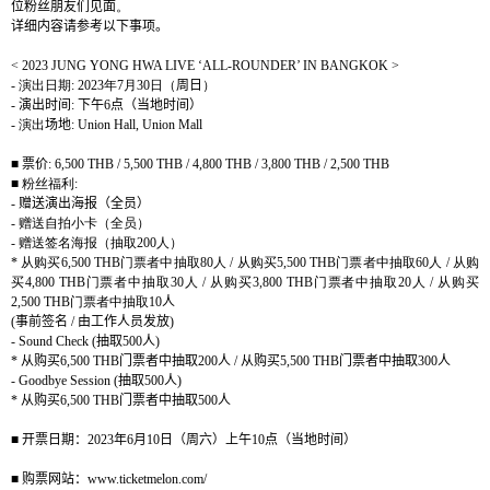
位粉丝朋友们见面
。
详细内容请参考以下事项。
< 2023 JUNG YONG HWA LIVE ‘ALL-ROUNDER’ IN BANGKOK >
-
演出日期
: 2023
年
7
月
30
日（
周日
）
-
演出时间
:
下午
6
点（当地时间）
-
演出
场地
: Union Hall, Union Mall
■
票价
: 6,500 THB / 5,500 THB / 4,800 THB / 3,800 THB / 2,500 THB
■ 粉丝福利
:
-
赠送演出海报（全员）
-
赠送自拍小卡（全员）
-
赠送签名海报（抽取
200
人）
*
从购买
6,500 THB
门票者中抽取
80
人
/
从购买
5,500 THB
门票者中抽取
60
人
/
从购
买
4,800 THB
门票者中抽取
30
人
/
从购买
3,800 THB
门票者中抽取
20
人
/
从购买
2,500 THB
门票者中抽取
10
人
(
事前签名
/
由工作人员发放
)
- Sound Check (
抽取
500
人
)
*
从购买
6,500 THB
门票者中抽取
200
人
/
从购买
5,500 THB
门票者中抽取
300
人
- Goodbye Session (
抽取
500
人
)
*
从购买
6,500 THB
门票者中抽取
5
00
人
■ 开票日期：
2023
年
6
月
10
日（周六）上午
10
点（
当地时间）
■ 购票网站：
www.ticketmelon.com/