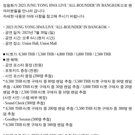
정용화가
2023 JUNG YONG HWA LIVE ‘ALL-ROUNDER’ IN BANGKOK
으로 팬
여러분들을 만나러 갑니다
.
자세한 내용은 아래 사항을 참고해 주시기 바랍니다
.
< 2023 JUNG YONG HWA LIVE ‘ALL-ROUNDER’ IN BANGKOK >
-
공연 일자
: 2023
년
7
월
30
일
(
일
)
-
공연 시간
:
오후
6
시
(
현지 시간
)
-
공연 장소
:
Union Hall, Union Mall
■ 티켓가
:
6,500 THB / 5,500 THB / 4,800 THB / 3,800 THB / 2,500 THB
■ 팬 혜택
:
-
공연 포스터 증정
(
전원
)
-
포토카드 증정
(
전원
)
-
사인 포스터 증정
(200
명 추첨
)
* 6,500
THB
티켓 구매자 중
80
명 랜덤 추첨
/ 5,500
THB
티켓 구매자 중
60
명 랜덤
추첨
/ 4,800
THB
티켓 구매자 중
30
명 랜덤 추첨
/ 3,800 THB
티켓 구매자 중
20
명
랜덤 추첨
/ 2,500 THB
티켓 구매자 중
10
명 랜덤 추첨
(
사전 사인
/
스탭 배부 예정
)
- Sound Check (500
명 추첨
)
* 6,500 THB
티켓 구매자 중
200
명 랜덤 추첨
/ 5,500 THB
티켓 구매자 중
300
명 랜
덤 추첨
- Goodbye Session (500
명 추첨
)
* 6,500 THB
티켓 구매자 중
500
명 랜덤 추첨