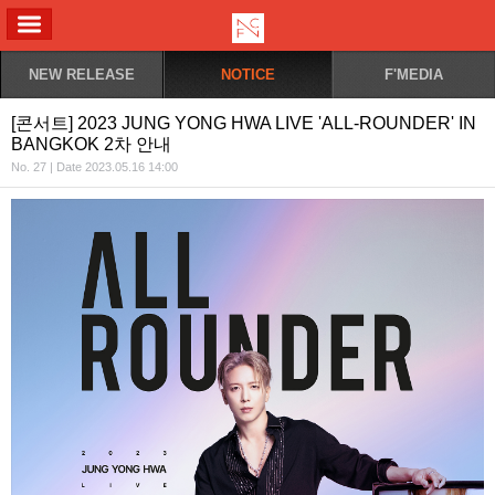
ALL MENU
NEW RELEASE
NOTICE
F'MEDIA
[콘서트] 2023 JUNG YONG HWA LIVE 'ALL-ROUNDER' IN
BANGKOK 2차 안내
No. 27 | Date 2023.05.16 14:00