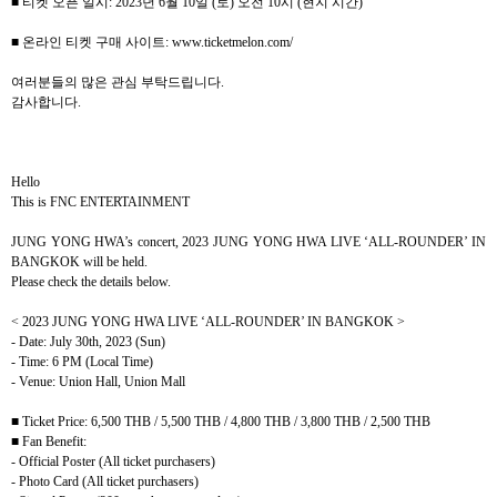
■ 티켓 오픈 일시
: 2023
년
6
월
10
일
(
토
)
오전
10
시
(
현지 시간
)
■ 온라인 티켓 구매 사이트
: www.ticketmelon.com/
여러분들의 많은 관심 부탁드립니다
.
감사합니다
.
Hello
This is FNC ENTERTAINMENT
JUNG YONG HWA’s concert, 2023 JUNG YONG HWA LIVE ‘ALL-ROUNDER’ IN
BANGKOK will be held.
Please check the details below.
< 2023 JUNG YONG HWA LIVE ‘ALL-ROUNDER’ IN BANGKOK >
- Date: July 30th, 2023 (Sun)
- Time: 6 PM (Local Time)
- Venue: Union Hall, Union Mall
■
Ticket Price: 6,500 THB / 5,500 THB / 4,800 THB / 3,800 THB / 2,500 THB
■
Fan Benefit:
- Official Poster (All ticket purchasers)
- Photo Card (All ticket purchasers)