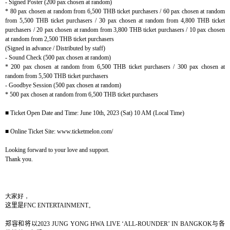
- Signed Poster (200 pax chosen at random)
* 80 pax chosen at random from 6,500 THB ticket purchasers / 60 pax chosen at random
from 5,500 THB ticket purchasers / 30 pax chosen at random from 4,800 THB ticket
purchasers / 20 pax chosen at random from 3,800 THB ticket purchasers / 10 pax chosen
at random from 2,500 THB ticket purchasers
(Signed in advance / Distributed by staff)
- Sound Check (500 pax chosen at random)
* 200 pax chosen at random from 6,500 THB ticket purchasers / 300 pax chosen at
random from 5,500 THB ticket purchasers
- Goodbye Session (500 pax chosen at random)
* 500 pax chosen at random from 6,500 THB ticket purchasers
■
Ticket Open Date and Time: June 10th, 2023 (Sat) 10 AM (Local Time)
■
Online Ticket Site: www.ticketmelon.com/
Looking forward to your love and support.
Thank you.
大家好，
这里是
FNC ENTERTAINMENT
。
郑容和将以
2023 JUNG YONG HWA LIVE ‘ALL-ROUNDER’ IN BANGKOK
与各