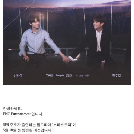
안녕하세요
.
FNC Entertainment
입니다
.
SF9
주호가
출연하는
웹드라마 ‘스타스트럭’이
5
월
18
일
첫
방송될
예정입니다
.