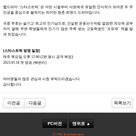
웹드라마
‘스타스트럭’
은
어린 시절부터 서로에게 유일한 안식처가 되어준 두 주
인공을 중심으로 펼쳐지는 하이틴 청춘 로맨스 드라마입니다
.
극중
주호는
슬기고 최고의 인기남으로
,
건실한 운동선수처럼 깔끔한 외모에 공부
까지 잘해 주변 학생들에게 인기가 많은 주목 받는 고등학생인 ‘조유재’
역을
맡
게
되었습니다
.
[
스타스트럭
방영
일정
]
)
매주
목요일
오후
12:00 (2
편 동시 공개 예정
2023.05.18
첫
방송
(
헤븐리
)
여러분들의
많은
관심과
시청
부탁드리겠습니다
.
감사합니다
.
이전글
다음글
목록보기
PC버전
맨위로 ▲
ⓒ FNC Entertainment