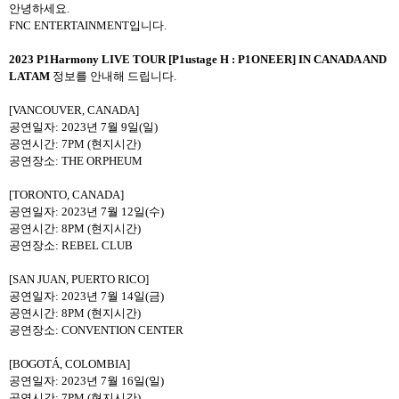
안녕하세요
.
FNC ENTERTAINMENT
입니다
.
2023 P1Harmony LIVE TOUR [P1ustage H : P1ONEER] IN CANADA AND
LATAM
정보를 안내해 드립니다
.
[VANCOUVER, CANADA]
공연일자
: 2023
년
7
월
9
일
(
일
)
공연시간
: 7PM (
현지시간
)
공연장소
: THE ORPHEUM
[TORONTO, CANADA]
공연일자
: 2023
년
7
월
12
일
(
수
)
공연시간
: 8PM (
현지시간
)
공연장소
: REBEL CLUB
[SAN JUAN, PUERTO RICO]
공연일자
: 2023
년
7
월
14
일
(
금
)
공연시간
: 8PM (
현지시간
)
공연장소
: CONVENTION CENTER
[BOGOTÁ, COLOMBIA]
공연일자
: 2023
년
7
월
16
일
(
일
)
공연시간
: 7PM (
현지시간
)