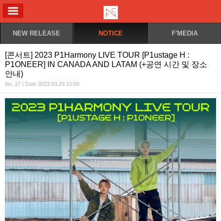
ALL MENU
NEW RELEASE
NOTICE
F'MEDIA
[콘서트] 2023 P1Harmony LIVE TOUR [P1ustage H :
P1ONEER] IN CANADA AND LATAM (+공연 시간 및 장소
안내)
No. 27 | Date 2023.03.29 10:00