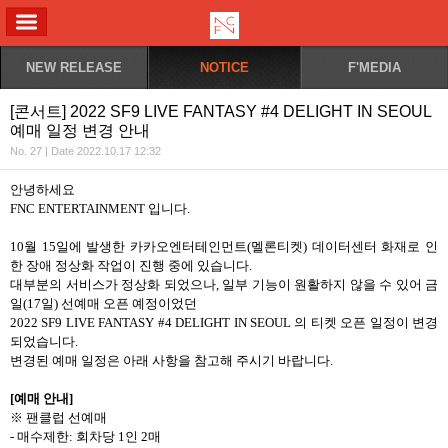
ALL MENU
NEW RELEASE
NOTICE
F'MEDIA
[콘서트] 2022 SF9 LIVE FANTASY #4 DELIGHT IN SEOUL
예매 일정 변경 안내
No. 27 | Date 2022.10.17 12:32
안녕하세요
FNC ENTERTAINMENT
입니다
.
10
월
15
일에 발생한 카카오엔터테인먼트
(
멜론티켓
)
데이터센터 화재로 인
한 장애 정상화 작업이 진행 중에 있습니다
.
대부분의 서비스가 정상화 되었으나
,
일부 기능이 원활하지 않을 수 있어 금
일
(17
일
)
선예매 오픈 예정이었던
2022 SF9 LIVE FANTASY #4 DELIGHT IN SEOUL
의 티켓 오픈 일정이 변경
되었습니다
.
변경된 예매 일정은 아래 사항을 참고해 주시기 바랍니다
.
[
예매 안내
]
※ 팬클럽 선예매
-
매수제한
:
회차당
1
인
2
매