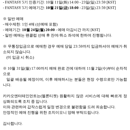
- FANTASY 5
기 인증기간
: 10
월
11
일
(
화
) 14:00 - 23
일
(
일
) 23:59 [KST]
- FANTASY 5
기 예매기간
:
10
월
21
일
(
금
) 18:00
- 23
일
(
일
) 23:59 [KST]
※ 일반 예매
-
매수제한
: 1
인
4
매
(
선예매 포함
)
-
예매기간
:
10
월
24
일
(
월
) 20:00
-
예매 마감시간 까지
[KST]
-
일반 예매는 팬클럽 선매 후 잔여
/
취소 좌석에 한하여 진행됩니다
.
※
무통장입금으로 예매한 경우 예매 당일
23:59
까지 입금하셔야 예매가 취
소되지 않습니다
.
(
미 입금 시 취소
)
※
10
월
31
일
(
월
) 17:00
까지 예매 완료 건에 대하여
11
월
2
일
(
수
)
부터 순차적
으로
일괄 배송될 예정이며
,
이후 예매하시는 분들은 현장 수령으로만 가능합
니다
.
카카오엔터테인먼트는
(
멜론티켓
)
원활하지 않은 서비스에 대해 빠르게 정
상화되도록 조치 중 입니다
.
이와 관련하여 갑작스럽게 일정 변경으로 불편함을 드려 죄송합니다
.
안정적인 예매 진행을 위한 조치이오니 양해 부탁드립니다
.
감사합니다
.