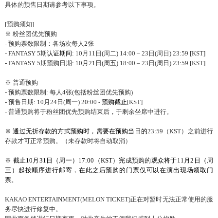
具体的预售日期请参考以下事项。
[预购须知]
※ 粉丝团优先预购
- 预购票数限制：各场次每人2张
- FANTASY 5期
认证期间
: 10月11日(周二) 14:00 – 23日(周日) 23:59 [KST]
- FANTASY 5期预购日期: 10月21日(周五) 18:00 – 23日(周日) 23:59 [KST]
※ 普通预购
- 预购票数限制: 每人4张(包括粉丝团优先预购)
- 预售日期: 10月24日(周一) 20:00 -
预购截止
[KST]
- 普通预购将于粉丝团优先预购结束后，于剩余坐席中进行。
※ 通过无折存款的方式
预购时，需要在预购当日的
23:59（KST）之前进行
存款才可正常预购。（未存款时将自动取消）
※ 截止
10
月
31
日（周一）
17:00
（
KST
）完成
预购的观众将于
11
月
2
日（周
三）起按顺序进行邮寄，在此之后预购的门票仅可以在演出现场领取门
票。
KAKAO ENTERTAINMENT(MELON TICKET)正在对暂时无法正常使用的服
务尽快进行修复中。