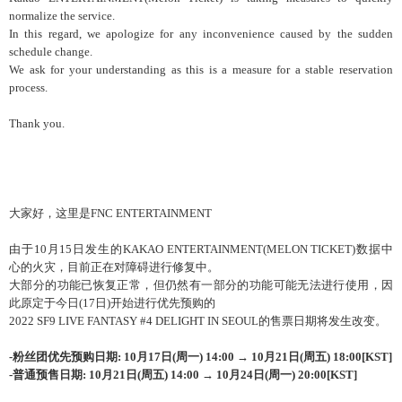
normalize the service.
In this regard, we apologize for any inconvenience caused by the sudden
schedule change.
We ask for your understanding as this is a measure for a stable reservation
process.
Thank you.
大家好，这里是FNC ENTERTAINMENT
由于10月15日发生的KAKAO ENTERTAINMENT(MELON TICKET)数据中
心的火灾，目前正在对障碍进行修复中。
大部分的功能已恢复正常，但仍然有一部分的功能可能无法进行使用，因
此原定于今日(17日)开始进行优先预购的
2022 SF9 LIVE FANTASY #4 DELIGHT IN SEOUL的售票日期将发生改变。
-
粉丝团优先预购日期
:
10
月
17
日
(
周一
) 14:00
→
10
月
21
日
(
周五
) 18:00[KST]
-
普通
预售日期
: 10
月
21
日
(
周五
) 14:00
→
10
月
24
日
(
周一
) 20:00[KST]