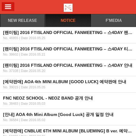
ALL MENU
NEW RELEASE
NOTICE
F'MEDIA
[팬미팅] 2016 FTISLAND OFFICIAL FANMEETING – 스4DAY 팬클럽 인증 및 예매 URL 안내
No. 46955
|
Date 2016.05.25
[팬미팅] 2016 FTISLAND OFFICIAL FANMEETING – 스4DAY 티켓예매안내
No. 39602
|
Date 2016.05.21
[팬미팅] 2016 FTISLAND OFFICIAL FANMEETING – 스4DAY 안내
No. 37108
|
Date 2016.05.20
[예약판매] AOA 4th MINI ALBUM [GOOD LUCK] 예약판매 안내
No. 39015
|
Date 2016.05.05
FNC NEOZ SCHOOL - NEOZ BAND 공개 안내
No. 38483
|
Date 2016.05.03
[안내] AOA 4th Mini Album [Good Luck] 공개 일정 안내
No. 36584
|
Date 2016.05.02
[예약판매] CNBLUE 6TH MINI ALBUM [BLUEMING] B ver. 예약판매 안내