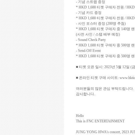
-
기념 스트랩 증정
* HKD 1,688
티켓 구매자 전원
/ HKD
-
기념 카드 증정
* HKD 1,688
티켓 구매자 전원
/ HKD
-
사인 포스터 증정
(200
명 추첨
)
* HKD 1,688
티켓 구매자 중
140
명 
(
사전 사인
/
스탭 배부 예정
)
- Sound Check Party
* HKD 1,688
티켓 구매자 중
500
명 
- Send-Off Event
* HKD 1,688
티켓 구매자 중
500
명 
■ 티켓 오픈 일시
: 2023
년
5
월
12
일
(
■ 온라인 티켓 구매 사이트
: www.hkti
여러분들의 많은 관심 부탁드립니다
.
감사합니다
.
Hello
This is FNC ENTERTAINMENT
JUNG YONG HWA’s concert, 2023 J