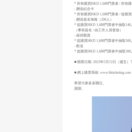
*
所有購買
HKD 1,688
門票者
/
所有購
-
贈送紀念卡
*
所有購買
HKD 1,688
門票者
/
從購買
-
贈送簽名海報（
200
人）
*
從購買
HKD 1,688
門票者中抽取
140
（事前簽名
/
由工作人員發放）
-
綵排觀賞
*
從購買
HKD 1,688
門票者中抽取
500
-
歡送
*
從購買
HKD 1,688
門票者中抽取
500
■ 開票日期
: 2023
年
5
月
12
日（週五）
■ 網上購票系統
: www.hkticketing.com
希望大家多多關注。
謝謝。