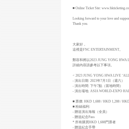
■
Online Ticket Site: www.hkticketing.c
Looking forward to your love and suppor
Thank you.
大家好，
這裡是
FNC ENTERTAINMENT
。
鄭容和將以
2023 JUNG YONG HWA 
詳細內容請參考以下事項。
< 2023 JUNG YONG HWA LIVE ‘A
-
演出日期
: 2023
年
7
月
1
日（週六）
-
演出時間
:
下午
7
點（當地時間）
-
演出場地
: ASIA WORLD-EXPO HAL
■ 票價
: HKD 1,688 / HKD 1,288 / HK
■ 粉絲福利
:
-
贈送演出海報（全員）
-
贈送紀念
Pass
*
所有購買
HKD 1,688
門票者
-
贈送紀念手帶