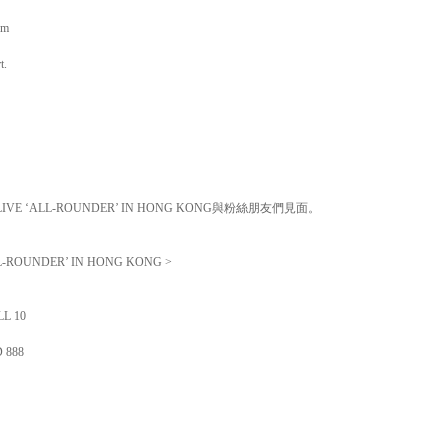
om
t.
LIVE ‘ALL-ROUNDER’ IN HONG KONG
與粉絲朋友們見面。
LL-ROUNDER’ IN HONG KONG >
L 10
D 888