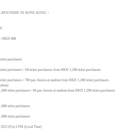
LL-ROUNDER’ IN HONG KONG >
10
8 / HKD 888
icket purchasers
icket purchasers / All ticket purchasers from HKD 1,288 ticket purchasers
ticket purchasers / 700 pax chosen at random from HKD 1,288 ticket purchasers
andom)
688 ticket purchasers / 60 pax chosen at random from HKD 1,288 ticket purchasers
688 ticket purchasers
688 ticket purchasers
 2023 (Fri) 2 PM (Local Time)