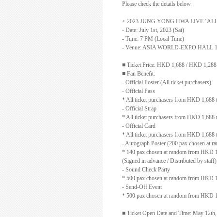
Please check the details below.
< 2023 JUNG YONG HWA LIVE ‘A
- Date: July 1st, 2023 (Sat)
- Time: 7 PM (Local Time)
- Venue: ASIA WORLD-EXPO HALL 
■
Ticket Price: HKD 1,688 / HKD 1,28
■
Fan Benefit:
- Official Poster (All ticket purchasers)
- Official Pass
* All ticket purchasers from HKD 1,688 t
- Official Strap
* All ticket purchasers from HKD 1,688 t
- Official Card
* All ticket purchasers from HKD 1,688 
- Autograph Poster (200 pax chosen at r
* 140 pax chosen at random from HKD 1,
(Signed in advance / Distributed by staff)
- Sound Check Party
* 500 pax chosen at random from HKD 1,
- Send-Off Event
* 500 pax chosen at random from HKD 1,
■
Ticket Open Date and Time: May 12th,