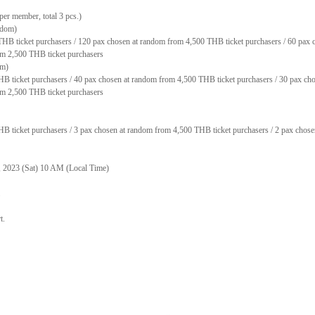
 per member, total 3 pcs.)
ndom)
HB ticket purchasers / 120 pax chosen at random from 4,500 THB ticket purchasers / 60 pax
om 2,500 THB ticket purchasers
om)
B ticket purchasers / 40 pax chosen at random from 4,500 THB ticket purchasers / 30 pax ch
om 2,500 THB ticket purchasers
B ticket purchasers / 3 pax chosen at random from 4,500 THB ticket purchasers / 2 pax chos
, 2023 (Sat) 10 AM (Local Time)
t.