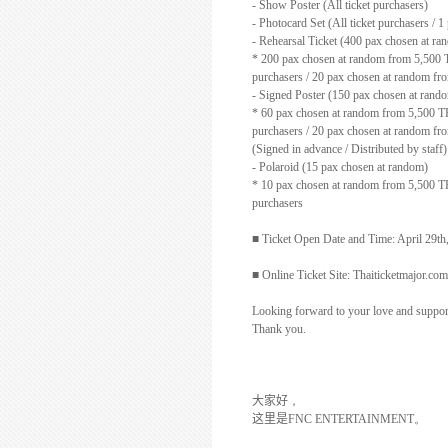
- Show Poster (All ticket purchasers)
- Photocard Set (All ticket purchasers / 1
- Rehearsal Ticket (400 pax chosen at ra
* 200 pax chosen at random from 5,500 T
purchasers / 20 pax chosen at random fr
- Signed Poster (150 pax chosen at rand
* 60 pax chosen at random from 5,500 TH
purchasers / 20 pax chosen at random fr
(Signed in advance / Distributed by staff)
- Polaroid (15 pax chosen at random)
* 10 pax chosen at random from 5,500 TH
purchasers
■
Ticket Open Date and Time: April 29th
■
Online Ticket Site: Thaiticketmajor.com
Looking forward to your love and suppor
Thank you.
大家好
，
这里是
FNC ENTERTAINMENT
。