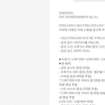
안녕하세요
.
FNC ENTERTAINMENT
입니다
.
FTISLAND
가
2023 FTISLAND LIVE 
자세한 내용은 아래 사항을 참고해 
< 2023 FTISLAND LIVE 'RE: FTIS
-
공연 일자
: 2023
년
6
월
10
일
(
토
)
-
공연 시간
:
오후
6
시
30
분
(
현지 시간
-
공연 장소
: BITEC HALL
■ 티켓가
: 5,500 THB / 4,500 THB / 3,
■ 팬 혜택
:
-
공연 포스터 증정
(
전원
)
-
포토카드 세트 증정
(
전원
/
멤버별
1
-
리허설 참관
(400
명 추첨
)
* 5,500 THB
티켓 구매자 중
200
명 랜
20
명 랜덤 추첨
-
사인 포스터 증정
(150
명 추첨
)
* 5,500 THB
티켓 구매자 중
60
명 랜
명 랜덤 추첨
(
사전 사인
/
스탭 배부 예정
)