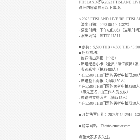
FTISLAND
将以
2023 FTISLAND LIV
详细内容请参考以下事项。
< 2023 FTISLAND LIVE 'RE: FTIS
-
演出日期：
2023.06.10
（周六）
-
演出时间：下午
6
点
30
分（
当地时间
-
演出场馆：
BITEC HALL
■
票价：
5,500 THB / 4,500 THB / 3,5
■
粉丝福利：
-
赠送演出海报
（全员）
-
赠送纪念小卡
（全员
/
每位成员
1
张
-
参观彩排
（抽取
400
人）
*
在
5,500 THB
门票购买者中抽取
200
-
赠送签名海报
（抽取
150
人）
*
在
5,500 THB
门票购买者中抽取
60
人
（事先签名
/
由工作人员发放）
-
赠送拍立得照片
（抽取
15
人）
*
在
5,500 THB
门票购买者中抽取
10
人
■
开始售票
日期：
2023
年
4
月
29
日（周
■
购票网站：
Thaiticketmajor.com
希望大家多多关注。