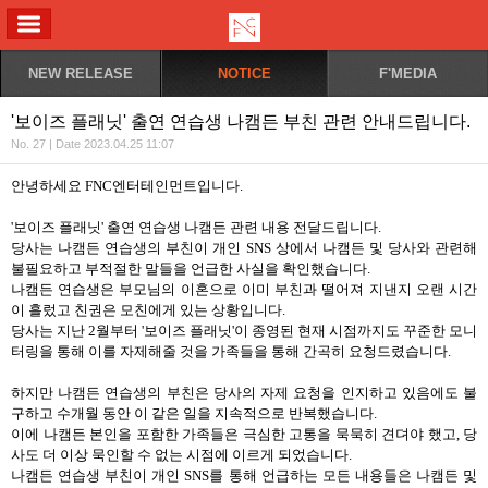
ALL MENU
NEW RELEASE
NOTICE
F'MEDIA
'보이즈 플래닛' 출연 연습생 나캠든 부친 관련 안내드립니다.
No. 27 | Date 2023.04.25 11:07
안녕하세요 FNC엔터테인먼트입니다.
'보이즈 플래닛' 출연 연습생 나캠든 관련 내용 전달드립니다.
당사는 나캠든 연습생의 부친이 개인 SNS 상에서 나캠든 및 당사와 관련해
불필요하고 부적절한 말들을 언급한 사실을 확인했습니다.
나캠든 연습생은 부모님의 이혼으로 이미 부친과 떨어져 지낸지 오랜 시간
이 흘렀고 친권은 모친에게 있는 상황입니다.
당사는 지난 2월부터 '보이즈 플래닛'이 종영된 현재 시점까지도 꾸준한 모니
터링을 통해 이를 자제해줄 것을 가족들을 통해 간곡히 요청드렸습니다.
하지만 나캠든 연습생의 부친은 당사의 자제 요청을 인지하고 있음에도 불
구하고 수개월 동안 이 같은 일을 지속적으로 반복했습니다.
이에 나캠든 본인을 포함한 가족들은 극심한 고통을 묵묵히 견뎌야 했고, 당
사도 더 이상 묵인할 수 없는 시점에 이르게 되었습니다.
나캠든 연습생 부친이 개인 SNS를 통해 언급하는 모든 내용들은 나캠든 및