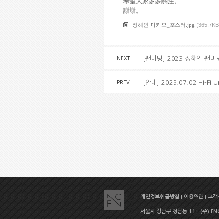
希望大家多多關注。
謝謝。
[정해인]마카오_포스터.jpg
(365.7KB
[팬미팅] 2023 정해인 팬미팅
NEXT
[안내] 2023.07.02 Hi-F
PREV
개인정보취급방침
|
이용약관
|
고객센
서울시 강남구 청담동 111 (주) FNC E