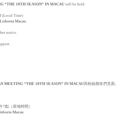
NG “THE 10TH SEASON”
IN MACAU
will be held.
M (Local Time)
 Lisboeta Macau
her notice.
upport.
FAN MEETING “THE 10TH SEASON” IN MACAU
與粉絲朋友們見面。
午
7
點（當地時間）
Lisboeta Macau