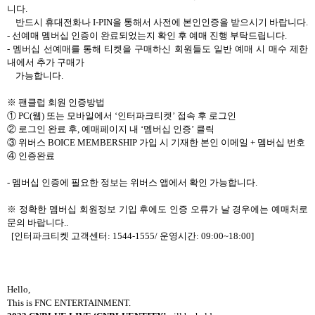
니다
.
반드시 휴대전화나
I-PIN
을 통해서 사전에 본인인증을 받으시기 바랍니다
.
-
선예매 멤버십 인증이 완료되었는지 확인 후 예매 진행 부탁드립니다
.
-
멤버십
선예매를 통해 티켓을 구매하신 회원들도 일반 예매 시 매수 제한
내에서 추가 구매가
가능합니다
.
※
팬클럽 회원 인증방법
①
PC(
웹
)
또는 모바일에서
‘
인터파크티켓
’
접속 후 로그인
② 로그인 완료 후
,
예매페이지 내
‘
멤버십
인증
’
클릭
③ 위버스
BOICE MEMBERSHIP
가입 시 기재한 본인 이메일
+
멤버십 번호
④ 인증완료
-
멤버십
인증에 필요한 정보는 위버스 앱에서 확인 가능합니다
.
※ 정확한
멤버십
회원정보 기입 후에도 인증 오류가 날 경우에는 예매처로
문의 바랍니다
..
[
인터파크티켓 고객센터
: 1544-1555/
운영시간
: 09:00~18:00]
Hello,
This is FNC ENTERTAINMENT.