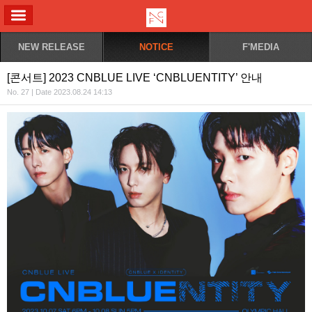
ALL MENU
NEW RELEASE
NOTICE
F'MEDIA
[콘서트] 2023 CNBLUE LIVE ‘CNBLUENTITY’ 안내
No. 27 | Date 2023.08.24 14:13