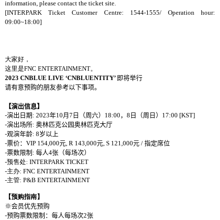
information, please contact the ticket site.
[
INTERPARK
Ticket Customer Centre: 1544-1555/ Operation hour:
09:00~18:00]
大家好，
这里是
FNC ENTERTAINMENT
。
2023 CNBLUE LIVE ‘CNBLUENTITY’
即将
举行
请有意预购的朋友参考以下事项。
【演出信息】
-
演出日期
:
2023
年
10
月
7
日（周六）
18:00
，
8
日（周日）
17:00
[KST]
-
演出
场所
:
奥林匹克公园奥林匹克大厅
-
观演年龄
: 8
岁以上
-
票价：
VIP 154,000
元
, R 143,000
元
, S 121,000
元
/
指定席位
-
票数限制
:
每人
4
张（每场次）
-
预售处
: INTERPARK TICKET
-
主办
: FNC ENTERTAINMENT
-
主管
: P&B ENTERTAINMENT
【预购指南】
※
会员
优先预购
-
预购票数限制：每人每场次
2
张