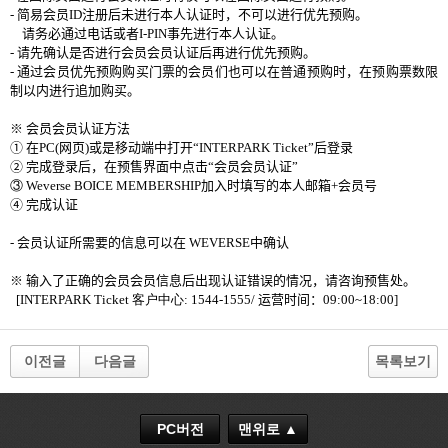
-
简易会员
ID
注册后未进行本人认证时，不可以进行优先预购。
请务必通过电话或者
I-PIN
事先
进行本人认证。
-
请先确认是否进行
会员
会员认证后再进行
优先预购。
-
通过
会员
优先预购购买门票的会员们也可以在普通预购时，在预购票数限
制以内进行追加购买。
※
会员
会员认证方法
① 在
PC(
网页
)
或是移动端中
打开“
INTERPARK
Ticket
”后登录
② 完成登录后，在
预售界面中点击“
会员
会员认证”
③
Weverse
BOICE MEMBERSHIP
加入
时填写的本人邮箱
+
会员号
④ 完成
认证
-
会员
认证所需要的信息可以在
WEVERSE
中确认
※
输入了正确的
会员
会员信息后出现认证错误的情况，请咨询预售处。
[
INTERPARK
Ticket
客户中心
:
1544-1555
/
运营时间：
09:00~18:00]
이전글
다음글
목록보기
PC버전
맨위로 ▲