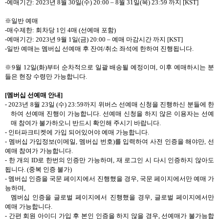
-
예매기간
: 2023
년
8
월
30
일
(
수
) 20:00 – 8
월
31
일
(
목
) 23:59
까지
[KST]
※일반 예매
-
매수제한
:
회차당
1
인
4
매
(
선예매 포함
)
-
예매기간
: 2023
년
9
월
1
일
(
금
) 20:00 –
예매 마감시간 까지
[KST]
-
일반 예매는 멤버십 선예매 후 잔여
/
취소 좌석에 한하여 진행됩니다
.
※
9
월
12
일
(
화
)
부터 순차적으로 일괄 배송될 예정이며
,
이후 예매하시는 분
들은 현장 수령만 가능합니다
.
[
멤버십 선예매 안내
]
- 2023
년
8
월
23
일
(
수
) 23:59
까지 위버스 선예매 신청을 진행하신 분들에 한
하여 선예매 진행이 가능합니다
.
선예매 신청을 하지 않은 이용자는 선예
매 참여가 불가하오니 반드시 확인해 주시기 바랍니다
.
-
인터파크티켓에 가입 되어있어야 예매 가능합니다
.
-
멤버십 가입정보
(
이메일
,
멤버십 번호
)
를 입력하여 사전 인증을 해야만
,
선
예매 참여가 가능합니다
.
-
한 개의
ID
로 한번의 인증만 가능하며
,
재 로그인 시 다시 인증하지 않아도
됩니다
. (
중복 인증 불가
)
-
멤버십
인증을 국문 페이지에서 진행했을 경우
,
국문 페이지에서만 예매 가
능하며
,
멤버십
인증을 글로벌 페이지에서 진행했을 경우
,
글로벌 페이지에서만
예매 가능합니다
.
-
간편 회원 아이디 가입 후 본인 인증을 하지 않을 경우
,
선예매가 불가능합