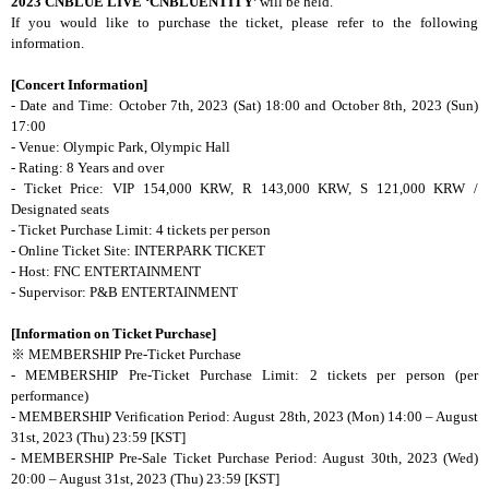
2023 CNBLUE LIVE ‘CNBLUENTITY’
will be held.
If you would like to purchase the ticket, please refer to the following
information.
[Concert Information]
- Date and Time: October 7th, 2023 (Sat) 18:00 and October 8th, 2023 (Sun)
17:00
- Venue: Olympic Park, Olympic Hall
- Rating: 8 Years and over
- Ticket Price: VIP 154,000 KRW, R 143,000 KRW, S 121,000 KRW /
Designated seats
- Ticket Purchase Limit: 4 tickets per person
- Online Ticket Site:
INTERPARK TICKET
- Host: FNC ENTERTAINMENT
- Supervisor: P&B ENTERTAINMENT
[Information on Ticket Purchase]
※
MEMBERSHIP
Pre-Ticket Purchase
-
MEMBERSHIP
Pre-Ticket Purchase Limit: 2 tickets per person (per
performance)
-
MEMBERSHIP
Verification Period: August 28th, 2023 (Mon) 14:00 – August
31st, 2023 (Thu) 23:59 [KST]
-
MEMBERSHIP
Pre-Sale Ticket Purchase Period: August 30th, 2023 (Wed)
20:00 – August 31st, 2023 (Thu) 23:59 [KST]