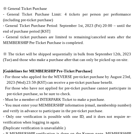
※
General Ticket Purchase
- General Ticket Purchase Limit: 4 tickets per person per performance
(including pre-ticket purchase)
- General Ticket Purchase Period: September 1st, 2023 (Fri) 20:00 – until the
end of purchase period [KST]
- General ticket purchases are limited to remaining/canceled seats after the
MEMBERSHIP
Pre-Ticket Purchase is completed.
※
The ticket will be shipped sequentially in bulk from
September 12th, 2023
(Tue)
and those who make a purchase after that can only be picked up on-site.
[Guidelines for
MEMBERSHIP
Pre-Ticket Purchase
]
- For those who applied for the WEVERSE pre-ticket purchase by August 23rd,
2023 (Wed) 23:59 (KST) can receive a pre-ticket purchase benefit.
For those who have not applied for pre-ticket purchase cannot participate in
pre-ticket purchase, so be sure to check.
- Must be a member of
INTERPARK
Ticket to make a purchase.
- You must enter your
MEMBERSHIP
information (email, membership number)
and verify in advance to participate in the pre-ticket purchase.
- Only one verification is possible with one ID, and it does not require re-
verification when logging in again.
(Duplicate verification is unavailable.)
- If
MEMBERSHIP
verification is done on the Korean page,
MEMBERSHIP