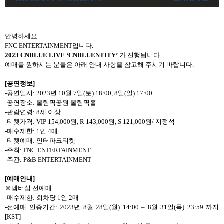
안녕하세요
.
FNC ENTERTAINMENT
입니다
.
2023 CNBLUE LIVE ‘CNBLUENTITY’
가 진행됩니다
.
예매를 원하시는 분들은 아래 안내 사항을 참고해 주시기 바랍니다
.
[
공연정보
]
-
공연일시
:
2023
년
10
월
7
일
(
토
) 18:00, 8
일
(
일
) 17:00
-
공연장소
:
올림픽공원 올림픽홀
-
관람연령
: 8
세 이상
-
티켓가격
: VIP 154,000
원
, R 143,000
원
, S 121,000
원
/
지정석
-
매수제한
: 1
인
4
매
-
티켓예매
:
인터파크티켓
-
주최
: FNC ENTERTAINMENT
-
주관
: P&B ENTERTAINMENT
[
예매안내
]
※멤버십 선예매
-
매수제한
:
회차당
1
인
2
매
-
선예매 인증기간
: 2023
년
8
월
28
일
(
월
) 14:00 – 8
월
31
일
(
목
) 23:59
까지
[KST]