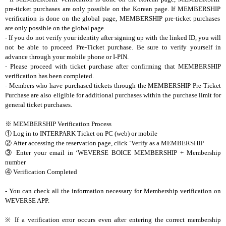
pre-ticket purchases are only possible on the Korean page. If
MEMBERSHIP
verification is done on the global page,
MEMBERSHIP
pre-ticket purchases
are only possible on the global page.
- If you do not verify your identity after signing up with the linked ID, you will
not be able to proceed Pre-Ticket purchase. Be sure to verify yourself in
advance through your mobile phone or I-PIN.
- Please proceed with ticket purchase after confirming that
MEMBERSHIP
verification has been completed.
- Members who have purchased tickets through the
MEMBERSHIP
Pre-Ticket
Purchase are also eligible for additional purchases within the purchase limit for
general ticket purchases.
※
MEMBERSHIP
Verification Process
①
Log in to
INTERPARK
Ticket on PC (web) or mobile
②
After accessing the reservation page, click ‘Verify as a
MEMBERSHIP
③
Enter your email in ‘WEVERSE
BOICE MEMBERSHIP
+ Membership
number
④
Verification Completed
-
You can check all the information necessary for
Membership
verification on
WEVERSE APP.
※ If a
verification
error occurs even after entering the correct
membership