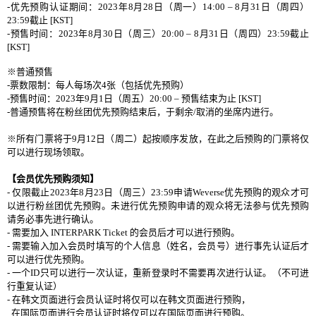
-
优先预购认证期间：
2023
年
8
月
28
日（周一）
14:00 – 8
月
31
日（周四）
23:59
截止
[KST]
-
预售
时间
：
2023
年
8
月
30
日（周三）
20:00 – 8
月
31
日（周四）
23:59
截止
[KST]
※普通预售
-
票数限制：
每人每场次
4
张
（包括优先预购）
-
预售
时间：
2023
年
9
月
1
日（周五）
20:00 –
预售结束为止
[KST]
-
普通
预售将在粉丝团优先预购结束后，于剩余
/
取消的坐席内进行。
※所有
门票将
于
9
月
12
日（周二）起按顺序发放，在此之后预购的门票将仅
可以进行现场领取。
【会员优先预购须知】
-
仅限截止
2023
年
8
月
23
日（周三）
23:59
申请
Weverse
优先预购的观众才可
以进行粉丝团优先预购。未进行优先预购申请的观众将无法参与优先预购
请务必事先进行确认。
-
需要加入
INTERPARK Ticket
的
会员后才可以进行预购。
-
需要
输入
加入
会员
时填写的个人信息（姓名，会员号）进行事先认证后才
可以进行优先预购。
-
一个
ID
只可以进行一次认证，重新登录时不需要再次进行认证。（不可进
行重复认证）
-
在
韩文页面进行
会员
认证时将仅可以在韩文页面进行预购，
在国际页面进行
会员
认证时将仅可以在国际页面进行预购。