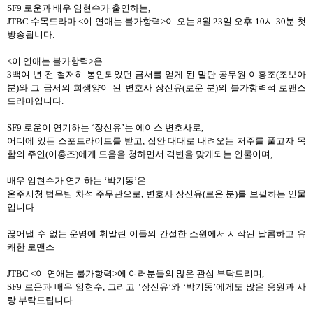
SF9 로운과 배우 임현수가 출연하는,
JTBC 수목드라마 <이 연애는 불가항력>이 오는 8월 23일 오후 10시 30분 첫
방송됩니다.
<이 연애는 불가항력>은
3백여 년 전 철저히 봉인되었던 금서를 얻게 된 말단 공무원 이홍조(조보아
분)와 그 금서의 희생양이 된 변호사 장신유(로운 분)의 불가항력적 로맨스
드라마입니다.
SF9 로운이 연기하는 ‘장신유’는 에이스 변호사로,
어디에 있든 스포트라이트를 받고, 집안 대대로 내려오는 저주를 풀고자 목
함의 주인(이홍조)에게 도움을 청하면서 격변을 맞게되는 인물이며,
배우 임현수가 연기하는 ‘박기동’은
온주시청 법무팀 차석 주무관으로, 변호사 장신유(로운 분)를 보필하는 인물
입니다.
끊어낼 수 없는 운명에 휘말린 이들의 간절한 소원에서 시작된 달콤하고 유
쾌한 로맨스
JTBC <이 연애는 불가항력>에 여러분들의 많은 관심 부탁드리며,
SF9 로운과 배우 임현수, 그리고 ‘장신유’와 ‘박기동’에게도 많은 응원과 사
랑 부탁드립니다.