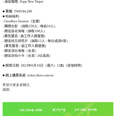
-
演出場地
: Zepp New Taipei
■
票價
: TWD $4,200
■ 粉絲福利
:
- Goodbye Session
（全員）
-
團體合影 （抽取
250
人
/
每組
10
人）
-
贈送簽名海報（抽取
100
人）
(
事先簽名
/
由工作人員發放
)
-
贈送拍立得照片（抽取
12
人
/
每位成員
6
張）
(
事先簽名
/
由工作人員發放
)
-
贈送演出海報（全員）
-
贈送自拍小卡（全員
/ 2
位成員）
■ 開票日期
: 2023
年
6
月
10
日（週六）
12
點（當地時間）
■
網上購票系統
: ticket.ibon.com.tw
希望大家多多關注。
謝謝。