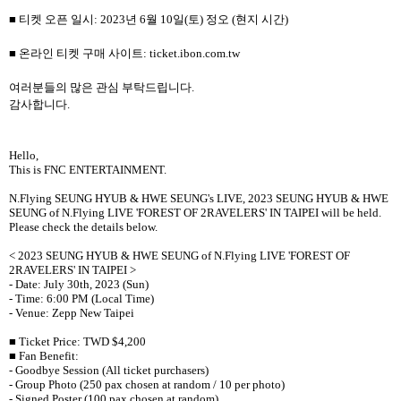
■ 티켓 오픈 일시
: 2023
년
6
월
10
일
(
토
)
정오
(
현지 시간
)
■ 온라인 티켓 구매 사이트
: ticket.ibon.com.tw
여러분들의 많은 관심 부탁드립니다
.
감사합니다
.
Hello,
This is FNC ENTERTAINMENT.
N.Flying SEUNG HYUB & HWE SEUNG's LIVE,
2023 SEUNG HYUB & HWE
SEUNG of N.Flying LIVE 'FOREST OF 2RAVELERS' IN TAIPEI
will be held.
Please check the details below.
<
2023 SEUNG HYUB & HWE SEUNG of N.Flying LIVE 'FOREST OF
2RAVELERS' IN TAIPEI
>
- Date: July 30th, 2023 (Sun)
- Time: 6:00 PM (Local Time)
- Venue:
Zepp New Taipei
■
Ticket Price:
TWD $4,200
■
Fan Benefit:
- Goodbye Session (All ticket purchasers)
- Group Photo (250 pax chosen at random / 10 per photo)
- Signed Poster (100 pax chosen at random)