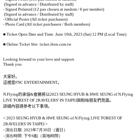
(Signed in advance / Distributed by staff)
- Signed Polaroid (12 pax chosen at random / 6 per member)
(Signed in advance / Distributed by staff)
- Official Poster (All ticket purchasers)
- Photo Card (All ticket purchasers / Both members)
■
Ticket Open Date and Time: June 10th, 2023 (Sat) 12 PM (Local Time)
■
Online Ticket Site:
ticket.ibon.com.tw
Looking forward to your love and support.
Thank you.
大家好。
這裡是
FNC ENTERTAINMENT
。
N.Flying
的承協
&
會勝將以
2023 SEUNG HYUB & HWE SEUNG of N.Flying
LIVE 'FOREST OF 2RAVELERS' IN TAIPEI
與粉絲朋友們見面。
詳細內容請參考以下事項。
< 2023 SEUNG HYUB & HWE SEUNG of N.Flying LIVE 'FOREST OF
2RAVELERS' IN TAIPEI >
-
演出日期
: 2023
年
7
月
30
日（週日）
-
演出時間
:
下午
6
點（當地時間）