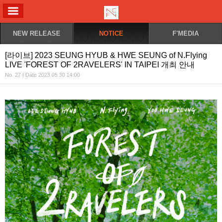
ALL MENU
NEW RELEASE
NOTICE
F'MEDIA
[라이브] 2023 SEUNG HYUB & HWE SEUNG of N.Flying
LIVE 'FOREST OF 2RAVELERS' IN TAIPEI 개최 안내
No. 27 | Date 2023.05.30 14:00