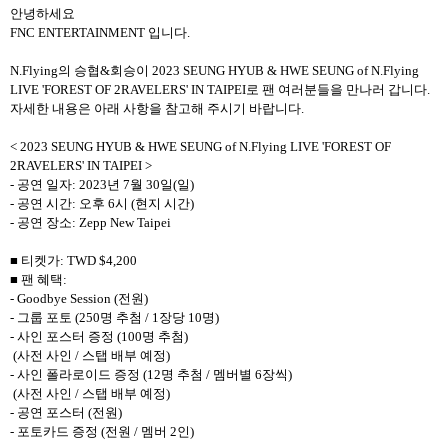
안녕하세요
FNC ENTERTAINMENT
입니다
.
N.Flying
의 승협
&
회승이
2023 SEUNG HYUB & HWE SEUNG of N.Flying
LIVE 'FOREST OF 2RAVELERS' IN TAIPEI
로 팬 여러분들을 만나러 갑니다
.
자세한 내용은 아래 사항을 참고해 주시기 바랍니다
.
< 2023 SEUNG HYUB & HWE SEUNG of N.Flying LIVE 'FOREST OF
2RAVELERS' IN TAIPEI >
-
공연 일자
: 2023
년
7
월
30
일
(
일
)
-
공연 시간
:
오후
6
시
(
현지 시간
)
-
공연 장소
:
Zepp New Taipei
■ 티켓가
: TWD
$4,200
■ 팬 혜택
:
- Goodbye Session (
전원
)
-
그룹 포토
(250
명 추첨
/ 1
장당
10
명
)
-
사인 포스터 증정
(100
명 추첨
)
(
사전 사인
/
스탭 배부 예정
)
-
사인 폴라로이드 증정
(12
명 추첨
/
멤버별
6
장씩
)
(
사전 사인
/
스탭 배부 예정
)
-
공연 포스터
(
전원
)
-
포토카드 증정
(
전원
/
멤버
2
인
)