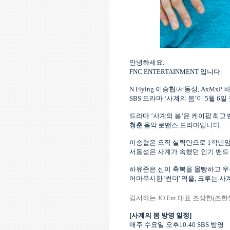
안녕하세요
.
FNC ENTERTAINMENT
입니다
.
N.Flying
이승협
/
서동성
, AxMxP
SBS
드라마
‘사계의 봄’이
5
월
6
일
드라마
‘사계의 봄’은
케
이팝 최고
청춘 음악
로맨스 드라마입니다
.
이승협은
오직 실력만으로
1
학년임
서동성은 사계가 속했던 인기 밴드
하유준은 신이 축복을 몰빵하고 우
어마무시한
'
썬더
'
역을
,
크루는 사
김서하는
JO.Ent
대표 조상헌
(
조한
[
사계의 봄
방영 일정
]
매주
수요일 오후
10:40 SBS
방영