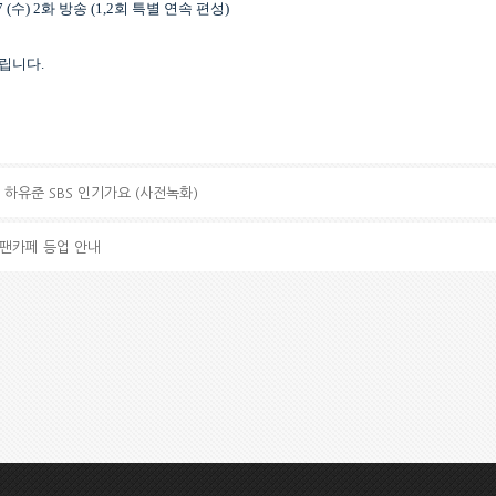
 (
수
) 2
화 방송
(1,2
회 특별 연속 편성
)
드립니다
.
xP 하유준 SBS 인기가요 (사전녹화)
 팬카페 등업 안내