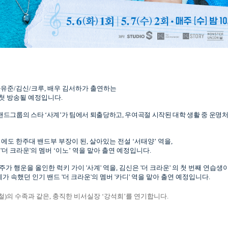
하유준
/
김신
/
크루
,
배우 김서하가 출연하는
 첫 방송될 예정입니다
.
 밴드그룹의 스타
‘
사계
’
가 팀에서 퇴출당하고
,
우여곡절 시작된 대학 생활 중 운명
에도 한주대 밴드부 부장이 된
,
살아있는 전설
‘
서태양’
역을
,
'
더 크라운
'
의 멤버
‘
이노
’
역을 맡아 출연 예정입니다
.
주가 행운을 올인한 럭키 가이
'
사계
'
역을
,
김신은
'
더 크라운
'
의 첫 번째 연습생
계가 속했던 인기 밴드
'
더 크라운
'
의 멤버
'
카디
'
역을 맡아 출연 예정입니다
.
철
)
의 수족과 같은
,
충직한 비서실장
‘
강석희
’
를 연기합니다
.