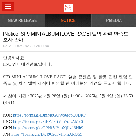
ALL MENU
NEW RELEASE
NOTICE
F'MEDIA
[Notice] SF9 MINI ALBUM [LOVE RACE] 앨범 관련 만족도
조사 안내
No. 27 | Date 2025.04.28 14:00
안녕하세요
,
FNC
엔터테인먼트입니다
.
SF9 MINI ALBUM [LOVE RACE]
앨범 콘텐츠 및 활동 관련 팬덤 만
족도 및 차기 앨범 제작에 반영할 팬 여러분의 의견을 듣고자 합니다
.
✔
참여 기간
: 2025
년
4
월
28
일
(
월
) 14:00 ~ 2025
년
5
월
4
일
(
일
) 23:59
(KST)
KOR
https://forms.gle/JmM8GUWo6iqpQ9DK7
ENG
https://forms.gle/xtEZ5kftVnWoLAMx6
CHN
https://forms.gle/GPHi5dYmXjLz13Hb9
JPN
https://forms.gle/Dx49QiqFvP5mARQS9