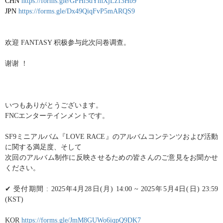
CHN
https://forms.gle/GPHi5dYmXjLz13Hb9
JPN
https://forms.gle/Dx49QiqFvP5mARQS9
欢
迎
FANTASY
积极参与
此次
问
卷
调查
。
谢谢
！
いつもありがとうございます。
FNC
エンタ
ー
テインメントです
。
SF9
ミニアルバム『
LOVE RACE
』のアルバムコンテンツおよび活動
に
関
する
満
足度、そし
て
次回のアルバム制作に反映させるための皆さんのご意見をお聞かせ
ください。
✔
受付期間
: 2025
年
4
月
28
日
(
月
) 14:00 ~ 2025
年
5
月
4
日
(
日
) 23:59
(KST)
KOR
https://forms.gle/JmM8GUWo6iqpQ9DK7