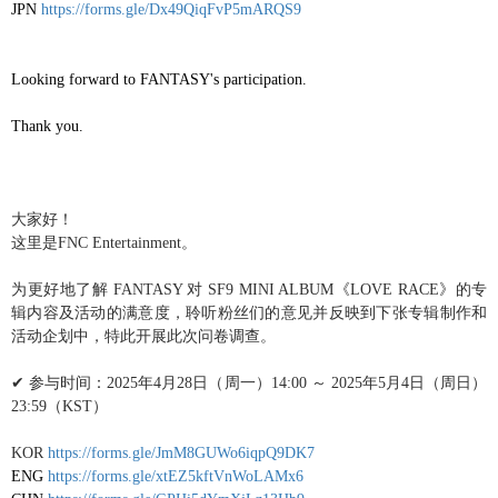
JPN
https://forms.gle/Dx49QiqFvP5mARQS9
Looking forward to FANTASY's participation.
Thank you.
大家好！
这
里是
FNC Entertainment
。
为
更好地了解
FANTASY
对
SF9 MINI ALBUM
《
LOVE RACE
》的
专
辑内
容及活
动
的
满
意度，聆听粉
丝们
的意
见并
反映到下
张专辑
制作和
活
动
企
划
中，特此
开
展此次
问
卷
调查
。
✔
参与时间
：
2025
年
4
月
28
日（周一）
14:00
～
2025
年
5
月
4
日（周日）
23:59
（
KST
）
KOR
https://forms.gle/JmM8GUWo6iqpQ9DK7
ENG
https://forms.gle/xtEZ5kftVnWoLAMx6