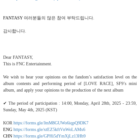
FANTASY
여러분들의 많은 참여 부탁드립니다
.
감사합니다
.
Dear FANTASY,
This is FNC Entertainment.
We wish to hear your opinions on the fandom’s satisfaction level on the
album contents and performing period of [LOVE RACE], SF9’s mini
album, and apply your opinions to the production of the next album
✔
The period of participation : 14:00, Monday, April 28th, 2025 - 23:59,
Sunday, May 4th, 2025 (KST)
KOR
https://forms.gle/JmM8GUWo6iqpQ9DK7
ENG
https://forms.gle/xtEZ5kftVnWoLAMx6
CHN
https://forms.gle/GPHi5dYmXjLz13Hb9