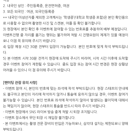
격증
2. 내국인 성인 : 주민등록증, 운전면허증, 여권
3. 모든 외국인 : 여권, 외국인등록증
** 내국인 미성년자를 제외한 고객께서는 ‘학생증’(대학교 학생증 포함)은 본인 확인용으
로 사용할 수 없으며 촬영한 사진 및 스캔본, 어플 등 확인 불가합니다.
3) 현장에서 본인 확인 후 이벤트에 참여할 수 있는 번호표를 추첨하여 배부 예정입니다.
이벤트진행 중 자리를 옮기는 행위는 불가하며 적발 시 진행요원의 제재가 있을 예정이
오니 이점 꼭 유의해 주시기 바랍니다.
4) 입장 예정 시간 30분 전부터 입장이 가능합니다. 본인 번호에 맞게 착석 부탁드립니
다.
5) 본 이벤트 시작 30분 전까지 현장에 도착해 주시기 바라며, 시작 시간 이후에 도착할
경우 이벤트 참여가 제한될 수 있습니다. 중도 입장 또는 참여 시간 변경은 현장 상황상
어려울 수 있으니 이 점 유의해 주시기 바랍니다.
[팬미팅 관람 유의 사항]
- 이벤트 참여 시, 본인의 번호에 맞는 좌석에 착석 부탁드립니다. 현장 스태프의 안내에
도 불구하고 본인의 자리에 착석하지 않거나 통솔에 응하지 않으실 경우, 이벤트 참여가
불가능할 수 있습니다. 본인 번호표 좌석에 착석하지 않아서 발생되는 불이익에 대해서
는 책임지지 않으며, 현장 스태프의 통솔을 반드시 따라 주시기 바랍니다.
- 이벤트 현장에서 SNS 라이브 방송 중계 적발 시 퇴장 조치됩니다.
- 이벤트 장소에서 무단 퇴장 시 재입장 불가합니다.
- 본 이벤트에서는 촬영 전문 장비의 반입은 가능하오나, 삼각대 설치는 제한되오니 양해
부탁드립니다.