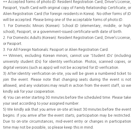
** Accepted forms of photo ID: Resident Registration Card, Driver’s License,
Passport, Youth Card with original copy of Family Relationship Certificate, or
Alien Registration Card (for foreign residents in Korea). No other forms of ID
will be accepted. Please bring one of the acceptable forms of photo ID.
1. For Domestic Minors (Korean): School ID (elementary, middle, or high
school), Passport, or a government-issued certificate with date of birth.
2. For Domestic Adults (Korean): Resident Registration Card, Driver’s License,
or Passport.
3. For All Foreign Nationals: Passport or Alien Registration Card.
** Winners, excluding Korean minors, cannot use 'Student IDs' (including
university student IDs) for identity verification. Photos, scanned copies, or
digital versions (such as apps) will not be accepted for ID verification.
3) After identity verification on-site, you will be given a numbered ticket to
join the event. Please note that changing seats during the event is not
allowed, and any violations may result in action from the event staff, so we
kindly ask for your cooperation.
4) You can enter starting 30 minutes before the scheduled time. Please take
your seat according to your assigned number.
5) We kindly ask that you arrive on-site at least 30 minutes before the event
begins. If you arrive after the event starts, participation may be restricted.
Due to on-site circumstances, mid-event entry or changes in participation
time may not be possible, so please keep this in mind.