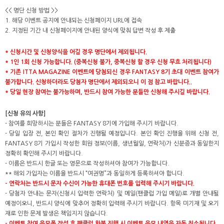
<< 명단 신청 방법 >>
1. 해당 이벤트 공지에 안내되는 신청페이지 URL에 접속
2. 지정된 기간 내 신청페이지에 안내된 양식에 맞춰 답변 작성 후 제출
*
신청시간 및 신청양식을 어길 경우 명단에서 제외됩니다.
* 1
인 1회 신청 가능합니다. (중복신청 불가, 중복신청 할 경우 신청 무효 처리됩니다)
*
기존 ITTA MAGAZINE 이벤트에 당첨되신 경우 FANTASY 8기 초대 이벤트 참여가
불가합니다. 신청하더라도 당첨자 명단에서 제외되오니 이 점 참고 바랍니다..
*
당일 현장 참여는 불가능하며, 반드시 참여 가능한 분들만 신청해 주시길 바랍니다.
[
신청 유의 사항]
- 참여를 희망하시는 분들은 FANTASY 8기에 가입해 주시기 바랍니다.
- 당일 입장 전, 본인 확인 절차가 진행될 예정입니다. 본인 확인 진행을 위해 신청 전,
FANTASY 8기 가입시 작성한 회원 정보(이름, 생년월일, 연락처)가 신분증과 동일한지
정확히 확인해 주시기 바랍니다.
- 이름은 반드시 한글 또는 영문으로 작성하셔야 참여가 가능합니다.
** 해외 가입자는 이름을 반드시 “여권명”과 동일하게 등록하셔야 합니다.
-
연락처는 반드시 문자 수신이 가능한 휴대폰 번호를 입력해 주시기 바랍니다.
- 당첨자 안내는 문자(신청시 입력한 연락처) 및 메일(팬클럽 가입 메일)로 개별 안내될
예정이오니, 반드시 양식에 맞추어 정확히 입력해 주시기 바랍니다. 항목 미기재 및 오기
재로 인한 문제 발생은 책임지지 않습니다.
-
이벤트 참여 응모폼 작성 후 팬클럽 환불 진행 시 이벤트 응모 내역은 자동 취소됩니다.