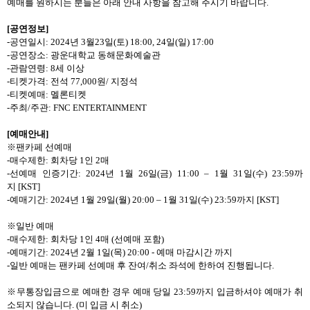
예매를 원하시는 분들은 아래 안내 사항을 참고해 주시기 바랍니다
.
[
공연정보
]
-
공연일시
: 2024
년
3
월
23
일
(
토
) 18:00, 24
일
(
일
) 17:00
-
공연장소
:
광운대학교 동해문화예술관
-
관람연령
: 8
세 이상
-
티켓가격
:
전석
77,000
원
/
지정석
-
티켓예매
:
멜론티켓
-
주최
/
주관
: FNC ENTERTAINMENT
[
예매안내
]
※팬카페 선예매
-
매수제한
:
회차당
1
인
2
매
-
선예매 인증기간
: 2024
년
1
월
26
일
(
금
) 11:00
–
1
월
31
일
(
수
) 23:59
까
지
[KST]
-
예매기간
: 2024
년
1
월
29
일
(
월
) 20:00
–
1
월
31
일
(
수
) 23:59
까지
[KST]
※일반 예매
-
매수제한
:
회차당
1
인
4
매
(
선예매 포함
)
-
예매기간
: 2024
년
2
월
1
일
(
목
) 20:00 -
예매 마감시간 까지
-
일반 예매는 팬카페 선예매 후 잔여
/
취소 좌석에 한하여 진행됩니다
.
※무통장입금으로 예매한 경우 예매
당일
23:59
까지 입금하셔야
예매가 취
소되지 않습니다
. (
미 입금 시 취소
)