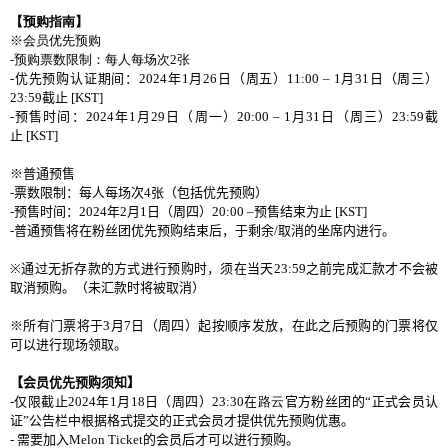
【
预购
指南】
※会员优先预购
-
预购票数限制：每人每场次
2
张
-
优
先
预购认证
期
间
：
2024
年
1
月
26
日（周五）
11:00
–
1
月
31
日（周
三
）
23:59
截止
[KST]
-
预
售
时间
：
2024
年
1
月
29
日（周一）
20:00
–
1
月
31
日（周
三
）
23:59
截
止
[KST]
※普通
预
售
-
票
数
限制：每人每
场
次
4
张
（包括
优
先
预购
）
-
预
售
时间
：
2024
年
2
月
1
日（周四）
20:00
–
预
售
结
束
为
止
[KST]
-
普通
预
售
将
在粉
丝团优
先
预购结
束后，于剩余
/
取消的坐席
内进
行
。
※
通
过
无折存款的方式
进
行
预购时
，
须
在
当
天
23:59
之前完成
汇
款才不
会
被
取消
预购
。
（未
汇
款
时将
被取
消）
※所有
门
票
将
于
3
月
7
日（周
四
）起按
顺
序
发
放，在此之后
预购
的
门
票
将仅
可以
进
行
现场领
取
。
【
会员优
先
预购须
知】
-
仅
限截止
2024
年
1
月
18
日（周
四
）
23:30
在
路云
官方粉
丝团
的“正式
会员认
证
”公告
栏
中根据格式提交
的正式
会员
才提供
优
先
预购优
惠。
-
需要加入
Melon Ticket
的
会员
后才可以
进
行
预购
。