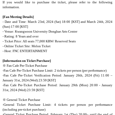
If you would like to purchase the ticket, please refer to the following
information.
[Fan Meeting Details]
- Date and Time: March 23rd, 2024 (Sat) 18:00 [KST] and March 24th, 2024
(Sun) 17:00 [KST]
- Venue: Kwangwoon University Donghae Arts Center
- Rating: 8 Years and over
- Ticket Price: All seats 77,000 KRW/ Reserved Seats
- Online Ticket Site: Melon Ticket
- Host: FNC ENTERTAINMENT
[Information on Ticket Purchase]
※
Fan Cafe Pre-Ticket Purchase
-Fan Cafe Pre-Ticket Purchase Limit: 2 tickets per person (per performance)
-Fan Cafe Pre-Ticket Verification Period: January 26th, 2024 (Fri) 11:00
–
January 31st, 2024 (Wed) 23:59 [KST]
-Fan Cafe Pre-Ticket Purchase Period: January 29th (Mon) 20:00 - January
31st, 2024 (Wed) 23:59 [KST]
※
General Ticket Purchase
-General Ticket Purchase Limit: 4 tickets per person per performance
(including pre-ticket purchase)
-General Ticket Purchase Period: February 1st (Thu) 20:00
–
until the end of