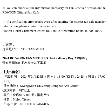
※
You can check all the information necessary for Fan Cafe verification on
the
ROWOON Official Fan Cafe
※
If a
verification
error occurs even after entering the correct fan cafe member
information, please contact the ticket site.
[Melon Ticket Customer Center: 1899-0042 / Operation hours: 09:00~18:00]
大家好，
这
里是
FNC ENTERTAINMENT
。
2024 RO WOON FAN MEETING ‘An Ordinary Day’
即将举行
请
有意
预购
的朋友
参
考以下事
项。
【演出信息】
-
演出时间
：
2024
年
3
月
23
日（周六）
18:00 [KST]
，
24
日（周日）
17:00
[KST]
-
演出场
地：
Kwangwoon University Donghae Arts Center
-
观
演年
龄
：
8
岁
以
上
-
票价：全席位
77,000
元
/
指定席位
-
预
售：
Melon Ticket
-
主办
/
主管
: FNC ENTERTAINMENT