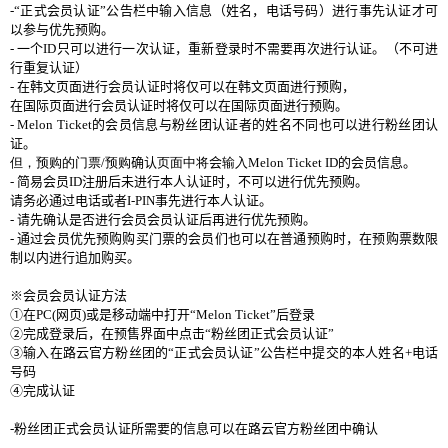
-
“正式
会员认证
”公告
栏
中
输
入信息（姓名，
电话号码
）
进
行事先
认证
才可
以
参与优
先
预购
。
-
一
个
ID
只可以
进
行一次
认证
，重新登
录时
不需要再次
进
行
认证
。（不可
进
行重
复认证
）
-
在
韩
文
页
面
进
行
会员认证时将仅
可以在
韩
文
页
面
进
行
预购
，
在
国际页
面
进
行
会员认证时将仅
可以在
国际页
面
进
行
预购
。
- Melon Ticket
的
会员
信息
与
粉
丝团认证
者的姓名不同也可以
进
行粉
丝团认
证
。
但，预购的门票
/
预购
确
认
页面中将
会
输入
Melon Ticket ID
的
会员
信息。
-
简
易
会员
ID
注
册
后未
进
行本人
认证时
，不可以
进
行
优
先
预购
。
请务
必通
过电话
或者
I-PIN
事先
进
行本人
认证
。
-
请
先确
认
是否
进
行
会员会员认证
后再
进
行
优
先
预购
。
-
通
过会员优
先
预购购买门
票的
会员们
也可以在普通
预购时
，在
预购
票
数
限
制以
内进
行追加
购买
。
※
会员会员认证
方法
①在
PC(
网页
)
或是移
动
端中打
开
“
Melon Ticket
”后登
录
②完成登
录
后，在
预
售界面中点
击
“粉
丝团
正式
会员认证
”
③
输
入在路云官方粉
丝团
的“正式
会员认证
”公告
栏
中提交的本人姓名
+
电话
号码
④完成
认证
-
粉
丝团
正式
会员认证
所需要的信息可以在路云官方粉
丝团
中确
认