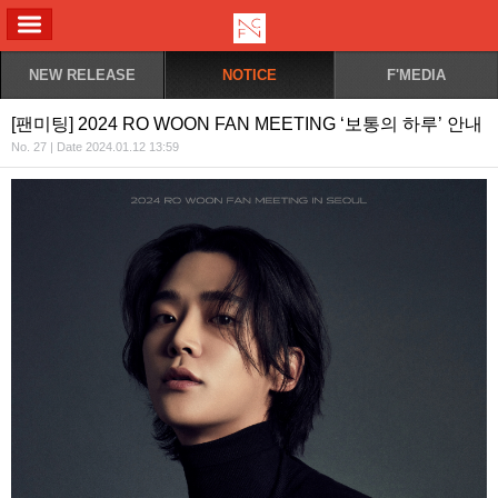
ALL MENU
NEW RELEASE
NOTICE
F'MEDIA
[팬미팅] 2024 RO WOON FAN MEETING ‘보통의 하루’ 안내
No. 27 | Date 2024.01.12 13:59