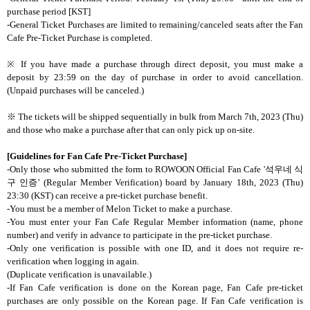
purchase period [KST]
-General Ticket Purchases are limited to remaining/canceled seats after the Fan
Cafe Pre-Ticket Purchase is completed.
※ If you have made a purchase through direct deposit, you must make a
deposit by 23:59 on the day of purchase in order to avoid cancellation.
(Unpaid purchases will be canceled.)
※
The tickets will be shipped sequentially in bulk from March 7th, 2023 (Thu)
and those who make a purchase after that can only pick up on-site.
[Guidelines for Fan Cafe Pre-Ticket Purchase]
-Only those who submitted the form to ROWOON Official Fan Cafe '
석우네 식
구 인증’
(Regular Member Verification) board by January 18th, 2023 (Thu)
23:30 (KST) can receive a pre-ticket purchase benefit.
-You must be a member of Melon Ticket to make a purchase.
-You must enter your Fan Cafe Regular Member information (name, phone
number) and verify in advance to participate in the pre-ticket purchase.
-Only one verification is possible with one ID, and it does not require re-
verification when logging in again.
(Duplicate verification is unavailable.)
-If Fan Cafe verification is done on the Korean page, Fan Cafe pre-ticket
purchases are only possible on the Korean page. If Fan Cafe verification is