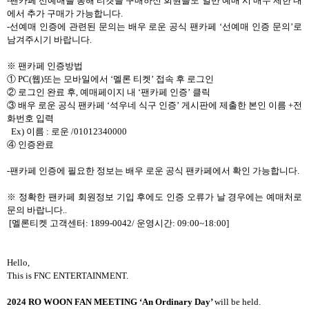
-
팬카페 선예매를 통해 티켓을 구매하신 회원들도 일반 예매 시 매수 제한 내
에서 추가 구매가 가능합니다
.
-
선예매 인증에 관련된 문의는 배우 로운 공식 팬카페 ‘선예매 인증 문의’로
남겨주시기 바랍니다
.
※
팬카페 인증방법
①
PC(
웹
)
또는 모바일에서
‘멜론 티켓’
접속 후 로그인
②
로그인 완료 후
,
예매페이지 내
‘팬카페 인증’
클릭
③
배우 로운 공식 팬카페 ‘석우네 식구 인증’
게시판에 제출한 본인 이름
+
전
화번호
입력
Ex)
이름
:
로운
/01012340000
④
인증완료
-
팬카페 인증에 필요한 정보는 배우 로운 공식 팬카페에서 확인 가능합니다
.
※ 정확한 팬카페 회원정보 기입 후에도 인증 오류가 날 경우에는 예매처로
문의 바랍니다
..
[
멜론티켓 고객센터
: 1899-0042/
운영시간
: 09:00~18:00]
Hello,
This is FNC ENTERTAINMENT.
2024 RO WOON FAN MEETING ‘An Ordinary Day’
will be held.