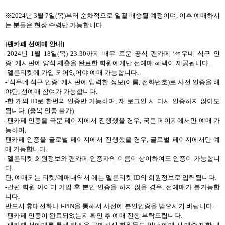
※
2024
년
3
월
7
일
(
목
)
부터 순차적으로 일괄 배송될 예정이며
,
이후 예매하시
는 분들은 현장 수령만 가능합니다
.
[
팬카페 선예매 안내
]
-2024
년
1
월
18
일
(
목
) 23:30
까지 배우 로운 공식 팬카페 ‘석우네 식구 인
증’
게시판에 양식 제출을 완료한 회원에게만 선예매 혜택이 제공됩니다
.
-
멜론티켓에 가입 되어있어야 예매 가능합니다
.
-
‘석우네 식구 인증’
게시판에 입력한 정보
(
이름
,
전화번호
)
로 사전 인증을 해
야만
,
선예매 참여가 가능합니다
.
-
한 개의
ID
로 한번의 인증만 가능하며
,
재 로그인 시 다시 인증하지 않아도
됩니다
. (
중복 인증 불가
)
-
팬카페 인증을 국문 페이지에서 진행했을 경우
,
국문 페이지에서만 예매 가
능하며
,
팬카페 인증을 글로벌 페이지에서 진행했을 경우
,
글로벌 페이지에서만 예
매 가능합니다
.
-
멜론티켓 회원정보와 팬카페 인증자의 이름이 상이하여도 인증이 가능합니
다
.
단
,
예매되는 티켓
/
예매내역서 에는 멜론티켓
ID
의 회원정보로 입력됩니다
.
-
간편 회원 아이디 가입 후 본인 인증을 하지 않을 경우
,
선예매가 불가능합
니다
.
반드시 휴대전화나
I-PIN
을 통해서 사전에 본인인증을 받으시기 바랍니다
.
-
팬카페 인증이 완료되었는지 확인 후 예매 진행 부탁드립니다
.