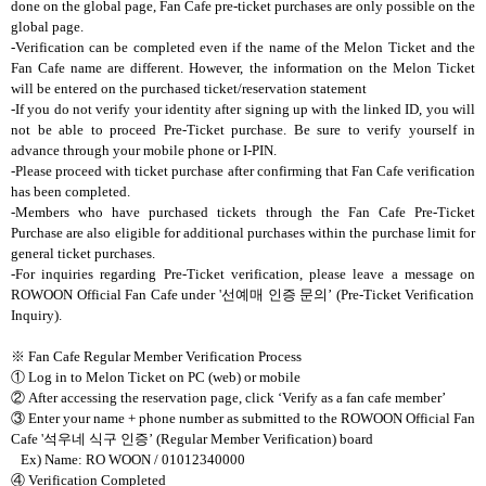
done on the global page, Fan Cafe pre-ticket purchases are only possible on the
global page.
-Verification can be completed even if the name of the Melon Ticket and the
Fan Cafe name are different. However, the information on the Melon Ticket
will be entered on the purchased ticket/reservation statement
-If you do not verify your identity after signing up with the linked ID, you will
not be able to proceed Pre-Ticket purchase. Be sure to verify yourself in
advance through your mobile phone or I-PIN.
-Please proceed with ticket purchase after confirming that Fan Cafe
verification
has been completed.
-Members who have purchased tickets through the Fan Cafe Pre-Ticket
Purchase are also eligible for additional purchases within the purchase limit for
general ticket purchases.
-For inquiries regarding Pre-Ticket verification, please leave a message on
ROWOON Official Fan Cafe
under '
선예매 인증 문의’
(Pre-Ticket Verification
Inquiry).
※
Fan Cafe Regular Member Verification Process
①
Log in to Melon Ticket on PC (web) or mobile
②
After accessing the reservation page, click
‘
Verify as a fan cafe member
’
③
Enter your name + phone number as submitted
to the ROWOON Official Fan
Cafe '
석우네 식구 인증’
(Regular Member Verification) board
Ex) Name: RO WOON / 01012340000
④
Verification Completed