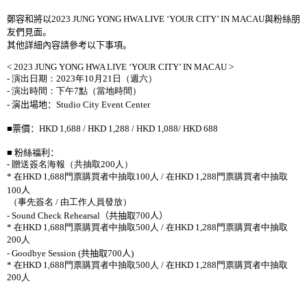
鄭容和將以
2023 JUNG YONG HWA LIVE ‘YOUR CITY’ IN MACAU
與粉絲朋
友們見面。
其他詳細內容請參考以下事項。
< 2023 JUNG YONG HWA LIVE ‘YOUR CITY’ IN MACAU >
-
演出日期：
2023
年
10
月
21
日（週六）
-
演出時間：下午
7
點（當地時間）
-
演出場地：
Studio City Event Center
■
票價：
HKD 1,688 / HKD 1,288 / HKD 1,088/ HKD 688
■
粉絲福利：
-
贈送簽名海報（共抽取
200
人）
*
在
HKD 1,688
門票購買者中抽取
100
人
/
在
HKD 1,288
門票購買者中抽取
100
人
（事先簽名
/
由工作人員發放）
- Sound Check Rehearsal
（共抽取
700
人）
*
在
HKD 1,688
門票購買者中抽取
500
人
/
在
HKD 1,288
門票購買者中抽取
200
人
- Goodbye Session (
共抽取
700
人
)
*
在
HKD 1,688
門票購買者中抽取
500
人
/
在
HKD 1,288
門票購買者中抽取
200
人