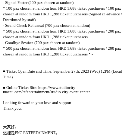
- Signed Poster (200 pax chosen at random)
* 100 pax chosen at random from HKD 1,688 ticket purchasers / 100 pax
chosen at random from HKD 1,288 ticket purchasers (Signed in advance /
Distributed by staff)
- Sound Check Rehearsal (700 pax chosen at random)
* 500 pax chosen at random from HKD 1,688 ticket purchasers / 200 pax
chosen at random from HKD 1,288 ticket purchasers
- Goodbye Session (700 pax chosen at random)
* 500 pax chosen at random from HKD 1,688 ticket purchasers / 200 pax
chosen at random from HKD 1,288 ticket purchasers * -
■
Ticket Open Date and Time: September 27th, 2023 (Wed) 12PM (Local
Time)
■
Online Ticket Site: https://www.studiocity-
macau.com/tc/entertainment/studio-city-event-center
Looking forward to your love and support.
Thank you.
大家好。
這裡是
FNC ENTERTAINMENT
。