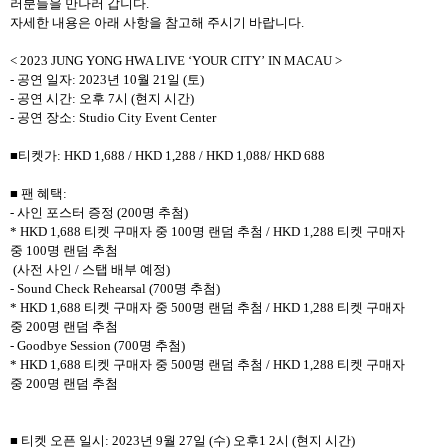
러분들을 만나러 갑니다
.
자세한 내용은 아래 사항을 참고해 주시기 바랍니다
.
< 2023 JUNG YONG HWA LIVE
‘
YOUR CITY
’
IN MACAU >
-
공연 일자
: 2023
년
10
월
21
일
(
토
)
-
공연 시간
:
오후
7
시
(
현지 시간
)
-
공연 장소
: Studio City Event Center
■티켓가
: HKD 1,688 / HKD 1,288 / HKD 1,088/ HKD 688
■ 팬 혜택
:
-
사인 포스터 증정
(200
명 추첨
)
* HKD 1,688
티켓 구매자 중
100
명 랜덤 추첨
/ HKD 1,288
티켓 구매자
중
100
명 랜덤 추첨
(
사전 사인
/
스탭 배부 예정
)
- Sound Check Rehearsal (700
명 추첨
)
* HKD 1,688
티켓 구매자 중
500
명 랜덤 추첨
/ HKD 1,288
티켓 구매자
중
200
명 랜덤 추첨
- Goodbye Session (700
명 추첨
)
* HKD 1,688
티켓 구매자 중
500
명 랜덤 추첨
/ HKD 1,288
티켓 구매자
중
200
명 랜덤 추첨
■ 티켓 오픈 일시
: 2023
년
9
월
27
일
(
수
)
오후
1 2
시
(
현지 시간
)