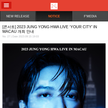
ALL MENU
NEW RELEASE
NOTICE
F'MEDIA
[콘서트] 2023 JUNG YONG HWA LIVE ‘YOUR CITY’ IN
MACAU 개최 안내
No. 27 | Date 2023.09.15 19:03