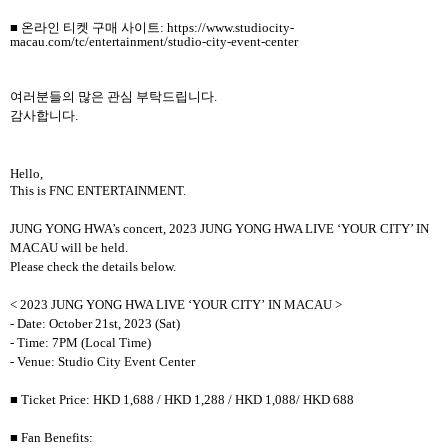
■ 온라인 티켓 구매 사이트
: https://www.studiocity-
macau.com/tc/entertainment/studio-city-event-center
여러분들의 많은 관심 부탁드립니다
.
감사합니다
.
Hello,
This is FNC ENTERTAINMENT.
JUNG YONG HWA’s concert, 2023 JUNG YONG HWA LIVE ‘YOUR CITY’ IN
MACAU will be held.
Please check the details below.
< 2023 JUNG YONG HWA LIVE
‘
YOUR CITY
’
IN MACAU >
- Date: October 21st, 2023 (Sat)
- Time: 7PM (Local Time)
- Venue: Studio City Event Center
■
Ticket Price: HKD 1,688 / HKD 1,288 / HKD 1,088/ HKD 688
■
Fan Benefits: