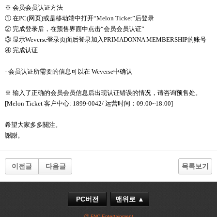
※
会
员会员认证
方
法
① 在
PC(
网
页
)
或是移
动
端中打
开
“
Melon Ticket
”后登
录
② 完成登
录
后，在
预
售界面中点
击
“
会
员会员认证
”
③
显
示
Weverse
登
录页
面后登
录
加入
PRIMADONNA MEMBERSHIP
的
账号
④ 完成
认证
-
会
员认证
所需要的信息可以在
Weverse
中确
认
※
输
入了正确的
会
员会员
信息后出
现认证错误
的情
况
，
请
咨
询预
售
处
。
[Melon Ticket
客
户
中心
:
1899-0042
/
运
营时间
：
09:00~18:00]
希望大家多多關注。
謝謝。
이전글
다음글
목록보기
PC버전
맨위로 ▲
ⓒ FNC Entertainment