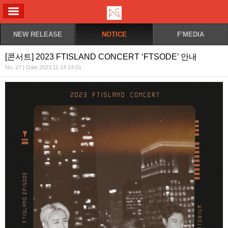
ALL MENU
NEW RELEASE
NOTICE
F'MEDIA
[콘서트] 2023 FTISLAND CONCERT ‘FTSODE’ 안내
No. 27 | Date 2023.11.14 14:01