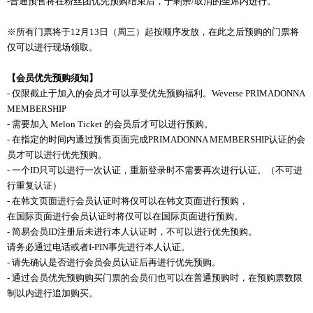
-
普通
预
售
将
在粉
丝团优
先
预购结
束后，于剩余
/
取消的坐席
内
进
行
。
※所有
门
票
将
于
12
月
13
日（周三）起按
顺
序
发
放，在此之后
预购
的
门
票
将
仅
可以
进
行
现场领
取
。
【
会
员优
先
预购须
知
】
-
仅
限截止于
加入的
会
员
才可以享受
优
先
预购
福利
。
Weverse PRIMADONNA
MEMBERSHIP
-
需要加入
Melon Ticket
的
会
员
后才可以
进
行
预购
。
-
在指定的
时间内
通
过预
售
页
面完成
PRIMADONNA MEMBERSHIP
认证
的
会
员
才可以
进
行
优
先
预购
。
-
一
个
ID
只可以
进
行一次
认证
，重新登
录时
不需要再次
进
行
认证
。（不可
进
行重
复
认证
）
-
在
韩
文
页
面
进
行
会
员认证时将仅
可以在
韩
文
页
面
进
行
预购
，
在
国
际页
面
进
行
会
员认证时将仅
可以在
国
际页
面
进
行
预购
。
-
简
易
会
员
ID
注
册
后未
进
行本人
认证时
，不可以
进
行
优
先
预购
。
请务
必通
过电话
或者
I-PIN
事先
进
行本人
认证
。
-
请
先确
认
是否
进
行
会
员会员认证
后再
进
行
优
先
预购
。
-
通
过会员优
先
预购购买门
票的
会
员们
也可以在普通
预购时
，在
预购
票
数
限
制以
内
进
行追加
购买
。