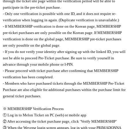
through the ticket site page within the verification period will be able to
participate in the pre-ticket purchase.
- Only one verification is possible with one ID, and it does not require re-
verification when logging in again. (Duplicate verification is unavailable.)
- If MEMBERSHIP verification is done on the Korean page, MEMBERSHIP
pre-ticket purchases are only possible on the Korean page. If MEMBERSHIP
verification is done on the global page, MEMBERSHIP pre-ticket purchases
are only possible on the global page.
- If you do not verify your identity after signing up with the linked ID, you will
not be able to proceed Pre-Ticket purchase. Be sure to verify yourself in
advance through your mobile phone or I-PIN.
- Please proceed with ticket purchase after confirming that MEMBERSHIP
verification has been completed.
- Members who have purchased tickets through the MEMBERSHIP Pre-Ticket
Purchase are also eligible for additional purchases within the purchase limit for
general ticket purchases.
※ MEMBERSHIP Verification Process
① Log in to Melon Ticket on PC (web) or mobile app
② After accessing the ticket purchase page, click ‘Verify MEMBERSHIP’
③ When the Weverse login screen appears, log in with your PRIMADONNA