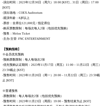
-
演出
时间
：
2023
年12月30日（周六）18:00 [KST]，31日（周日）17:00
[KST]
-
演出
场
地：
COEX Auditorium
-
观
演年
龄
：
8
岁
以
上
-
票价：全席位121,000元 / 指定席位
-
购买
票
数
限制：每
场
次每人
2
张
（包括
优
先
预购
）
-
预
售：
Melon Ticket
-
主
办
/
主管: FNC ENTERTAINMENT
【
预购
指南
】
※
会
员优
先
预购
-
预购
票
数
限制：每人每
场
次
2
张
-
优
先
预购认证
期
间
：
2023
年11月17日（周五）11:00 – 11月22日（周三）
23:59截止 [KST]
-
预
售
时间
：
2023
年
11
月
20
日（周一）
20:00
–
11
月
22
日（周三）
23:59
截
止
[KST]
※普通
预
售
-
票
数
限制：每人每
场
次
2
张
（包括
优
先
预购
）
-
预
售
时间
：
2023
年
11
月
23
日（周四）
19:00
–
预
售
结
束
为
止
[KST]