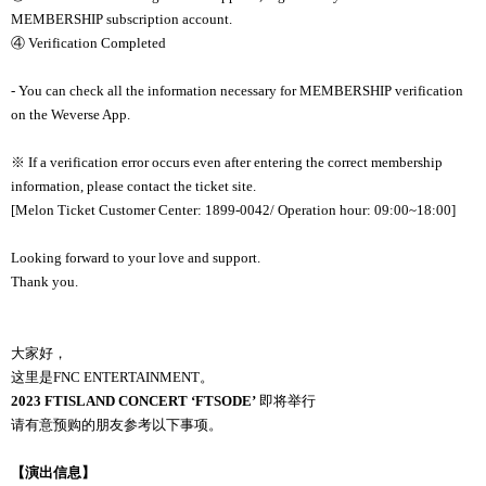
MEMBERSHIP subscription account.
④ Verification Completed
- You can check all the information necessary for MEMBERSHIP verification
on the Weverse App.
※ If a verification error occurs even after entering the correct membership
information, please contact the ticket site.
[Melon Ticket Customer Center: 1899-0042/ Operation hour: 09:00~18:00]
Looking forward to your love and support.
Thank you.
大家好，
这
里是
FNC ENTERTAINMENT
。
2023 FTISLAND CONCERT ‘FTSODE’
即
将
举
行
请
有意
预购
的朋友
参
考以下事
项
。
【演出信息】