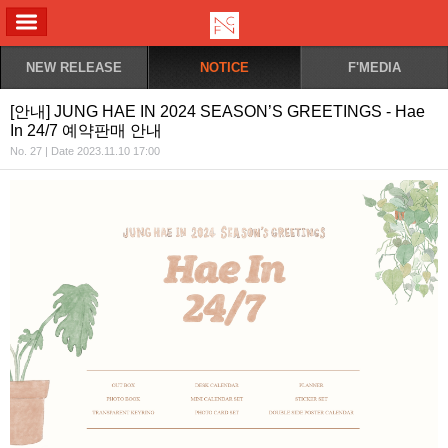
ALL MENU
NEW RELEASE
NOTICE
F'MEDIA
[안내] JUNG HAE IN 2024 SEASON’S GREETINGS - Hae
In 24/7 예약판매 안내
No. 27 | Date 2023.11.10 17:00