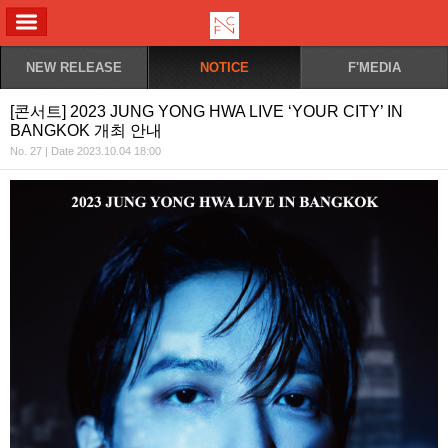
ALL MENU
NEW RELEASE
NOTICE
F'MEDIA
[콘서트] 2023 JUNG YONG HWA LIVE ‘YOUR CITY’ IN
BANGKOK 개최 안내
No. 27 | Date 2023.10.04 18:00