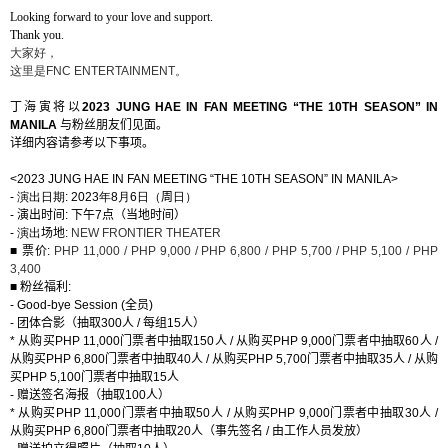
Looking forward to your love and support.
Thank you.
大家好，
这
里是
FNC ENTERTAINMENT
。
丁海寅
将以
2023 JUNG HAE IN FAN MEETING “THE 10TH SEASON”
IN
MANILA
与粉丝朋友们见面。
详细内容请参考以下事项。
<2023 JUNG HAE IN FAN MEETING “THE 10TH SEASON” IN MANILA>
-
演出日期
: 2023
年
8
月
6
日（
周
日）
-
演出
时间
:
下午
7
点（
当地时间
）
-
演出
场地
:
NEW FRONTIER THEATER
■
票价
:
PHP 11,000 / PHP 9,000 / PHP 6,800 / PHP 5,700 / PHP 5,100 / PHP
3,400
■ 粉丝福利
:
- Good-bye Session (
全员
)
-
团体合影（抽取
300
人
/
每
组
15
人
）
*
从购买
PHP 11,000
门票者中抽取
150
人
/
从购买
PHP 9,000
门票者中抽取
60
人
/
从购买
PHP 6,800
门票者中抽取
40
人
/
从购买
PHP 5,700
门票者中抽取
35
人
/
从购
买
PHP 5,100
门票者中抽取
15
人
-
赠送签名海报（抽取
100
人）
*
从购买
PHP 11,000
门票者中抽取
50
人
/
从购买
PHP 9,000
门票者中抽取
30
人
/
从购买
PHP 6,800
门票者中抽取
20
人
（事先签名
/
由工作人员发放）