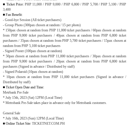
■
Ticket Price:
PHP 11,000 / PHP 9,000 / PHP 6,800 / PHP 5,700 / PHP 5,100 / PHP
3,400
■
Fan Benefit:
- Good-bye Session (All ticket purchasers)
- Group Photo (300pax chosen at random
/
15
per p
hoto)
* 150pax chosen at random from PHP 11,000 ticket purchasers / 60pax chosen at random
from PHP 9,000 ticket purchasers / 40pax chosen at random from PHP 6,800 ticket
purchasers / 35pax chosen at random from PHP 5,700 ticket purchasers / 15pax chosen at
random from PHP 5,100 ticket purchasers
- Signed Poster (100pax chosen at random)
* 50pax chosen at random from PHP 11,000 ticket purchasers / 30pax chosen at random
from PHP 9,000 ticket purchasers / 20pax chosen at random from PHP 6,800 ticket
purchasers (Signed in advance / Distributed by staff)
- Signed Polaroid (10pax chosen at random)
* 10pax chosen at random from PHP 11,000 ticket purchasers (Signed in advance /
Distributed by staff)
■
Ticket Open Date and Time:
Metrbank Pre-Sale
* July 15th, 2023 (Sat) 12PM (Local Time)
* Metrobank Pre-Sale takes place in advance only for Metrobank customers.
General Sale
* July 16th, 2023 (Sun) 12PM (Local TIme)
■
Online Ticket Site:
TICKETNET.COM.PH