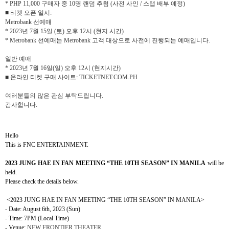
* PHP 11,000
구매자 중
10
명 랜덤 추첨
(
사전 사인
/
스탭 배부 예정
)
■ 티켓 오픈 일시
:
Metrobank
선예매
* 2023
년
7
월
15
일
(
토
)
오후
12
시
(
현지 시간
)
* Metrobank
선예매는
Metrobank
고객 대상으로 사전에 진행되는 예매입니다
.
일반 예매
* 2023
년
7
월
16
일
(
일
)
오후
12
시
(
현지시간
)
■ 온라인 티켓 구매 사이트
: TICKETNET.COM.PH
여러분들의 많은 관심 부탁드립니다
.
감사합니다
.
Hello
This is FNC ENTERTAINMENT.
2023 JUNG HAE IN FAN MEETING “THE 10TH SEASON”
IN MANILA
will be
held.
Please check the details below.
<2023 JUNG HAE IN FAN MEETING “THE 10TH SEASON” IN MANILA>
- Date: August 6th, 2023 (Sun)
- Time: 7PM (Local Time)
- Venue:
NEW FRONTIER THEATER