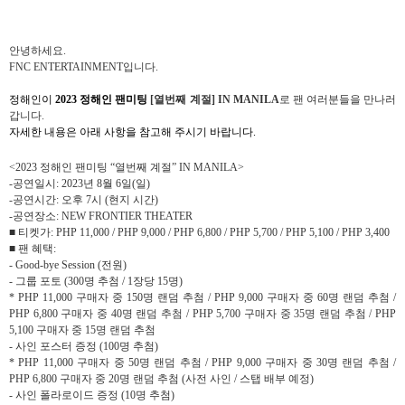
안녕하세요
.
FNC ENTERTAINMENT
입니다
.
정해인이
2023
정해인 팬미팅
[
열번째 계절
] IN MANILA
로 팬 여러분들을 만나러
갑니다
.
자세한 내용은 아래 사항을 참고해 주시기 바랍니다
.
<2023
정해인 팬미팅
“
열번째 계절
” IN MANILA>
-
공연일시
: 2023
년
8
월
6
일
(
일
)
-
공연시간
:
오후
7
시
(
현지 시간
)
-
공연장소
: NEW FRONTIER THEATER
■ 티켓가
: PHP 11,000 / PHP 9,000 / PHP 6,800 / PHP 5,700 / PHP 5,100 / PHP 3,400
■ 팬 혜택
:
- Good-bye Session (
전원
)
-
그룹 포토
(300
명 추첨
/ 1
장당
15
명
)
* PHP 11,000
구매자 중
150
명 랜덤 추첨
/ PHP 9,000
구매자 중
60
명 랜덤 추첨
/
PHP 6,800
구매자 중
40
명 랜덤 추첨
/ PHP 5,700
구매자 중
35
명 랜덤 추첨
/ PHP
5,100
구매자 중
15
명 랜덤 추첨
-
사인 포스터 증정
(100
명 추첨
)
* PHP 11,000
구매자 중
50
명 랜덤 추첨
/ PHP 9,000
구매자 중
30
명 랜덤 추첨
/
PHP 6,800
구매자 중
20
명 랜덤 추첨
(
사전 사인
/
스탭 배부 예정
)
-
사인 폴라로이드 증정
(10
명 추첨
)