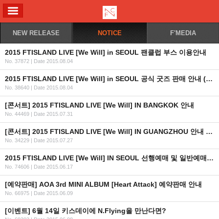
ALL MENU
NEW RELEASE
NOTICE
F'MEDIA
2015 FTISLAND LIVE [We Will] in SEOUL 팬클럽 부스 이용안내
No. 37872
|
Date 2015.08.04
2015 FTISLAND LIVE [We Will] in SEOUL 공식 굿즈 판매 안내 (KR/EN/JP)
No. 38640
|
Date 2015.08.04
[콘서트] 2015 FTISLAND LIVE [We Will] IN BANGKOK 안내
No. 44469
|
Date 2015.07.31
[콘서트] 2015 FTISLAND LIVE [We Will] IN GUANGZHOU 안내 (+티켓 오픈일자 추가)
No. 34229
|
Date 2015.07.27
2015 FTISLAND LIVE [We Will] IN SEOUL 선행예매 및 일반예매 안내 (인증URL+좌석배치도추가)
No. 74606
|
Date 2015.06.17
[예약판매] AOA 3rd MINI ALBUM [Heart Attack] 예약판매 안내
No. 66975
|
Date 2015.06.09
[이벤트] 6월 14일 키스데이에 N.Flying을 만난다면?