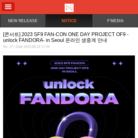
ALL MENU
NEW RELEASE
NOTICE
F'MEDIA
[콘서트] 2023 SF9 FAN-CON ONE DAY PROJECT OF9 -
unlock FANDORA- in Seoul 온라인 생중계 안내
No. 27 | Date 2023.09.22 17:59