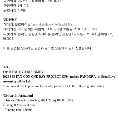
-
공연일정
: 2023
년
10
월
9
일
(
월
) 18:00
[KST]
-
관람연령
: 8
세 이상
-
공연시간
: 150
분
[
예매안내
]
-
예매처
:
헬로라이브
(
https://hellolive.tv/ko/detail/143
)
-
예매기간
: 2023
년
9
월
26
일
(
화
) 11:00 – 10
월
9
일
(
월
) 20:00
까지
[KST]
-
티켓가격
:
온라인 관람권
32,400
원
/
온라인 관람권
+
디지털포토
14ea (
멤버별
2ea)
36,000
원
※ 본 공연은 오프라인 공연과 온라인 생중계가 동시 진행됩니다
.
Hello,
This is FNC ENTERTAINMENT.
2023 SF9 FAN-CON ONE DAY PROJECT OF9 –unlock FANDORA- in Seoul Live
streaming
will be held
.
If you would like to purchase the tickets, please refer to the following information.
[Concert Information]
- Date and Time: October 9th, 2023 (Mon) 18:00 [KST]
- Rating: 8 Years and over
- Running time: 150min