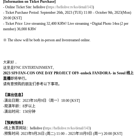
[Information on Ticket Purchase]
- Online Ticket Site:
hellolive (
https://hellolive.tv/ko/detail/143
)
- Ticket Purchase Period: September 26th, 2023 (TUE) 11:00 – October 9th, 2023(Mon)
20:00 [KST]
- Ticket Price:
Live streaming 32,400 KRW/ Live streaming +Digital Photo 14ea (2 per
member) 36,000 KRW
※
The show will be both in-person and livestreamed online.
大家好，
这
里是
FNC ENTERTAINMENT
。
2023 SF9 FAN-CON ONE DAY PROJECT OF9 -unlock FANDORA- in Seoul
线上
直播
即
将举
行。
请
有意
预购
的朋友
们参
考以下事
项
。
【演出信息】
-
演出日期：
2023
年
10
月
9
日（周一）
18:00 [KST]
-
观
演年
龄
：
8
岁
以上
-
演出
时间：
150
分钟
【
预购
指南】
-
线上售票网站：
hellolive (
https://hellolive.tv/ko/detail/143
)
-
预
售
时间
:
2023
年
9
月
2
6
日
(
周
二
) 11:00 – 2023
年
10
月
9
日
(
周一
) 20:00 [KST]