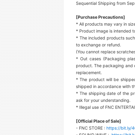
Sequential Shipping from Sep
[Purchase Precautions]
* All products may vary in s
* Product image is intended to
* The included products such 
to exchange or refund.
(You cannot replace scratches
* Out cases (Packaging plast
product. The packaging and de
replacement.
* The product will be shipped
shipped in accordance with th
* The shipping date of the p
ask for your understanding.
* Illegal use of FNC ENTERTAI
[Official Place of Sale]
- FNC STORE :
https://bit.ly/
- SOUND WAVE :
https://bit.