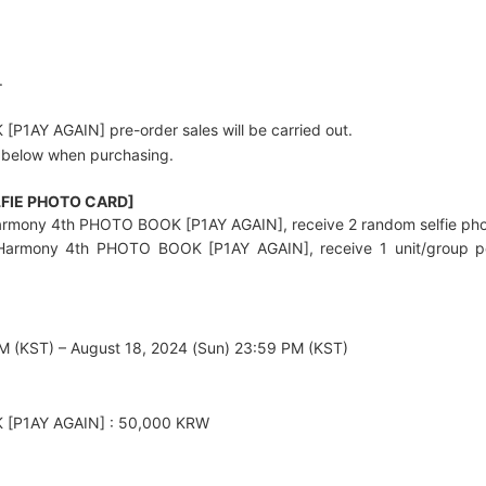
.
1AY AGAIN] pre-order sales will be carried out.
 below when purchasing.
LFIE PHOTO CARD]
rmony 4th PHOTO BOOK [P1AY AGAIN], receive 2 random selfie phot
armony 4th PHOTO BOOK [P1AY AGAIN], receive 1 unit/group po
M (KST) – August 18, 2024 (Sun) 23:59 PM (KST)
[P1AY AGAIN] : 50,000 KRW