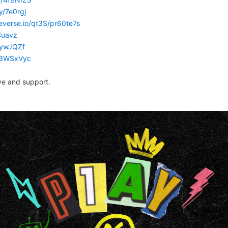
ly/7e0rgj
everse.io/qt3S/pr60te7s
WCuavz
/3ywJQZf
ly/3WSxVyc
ve and support.