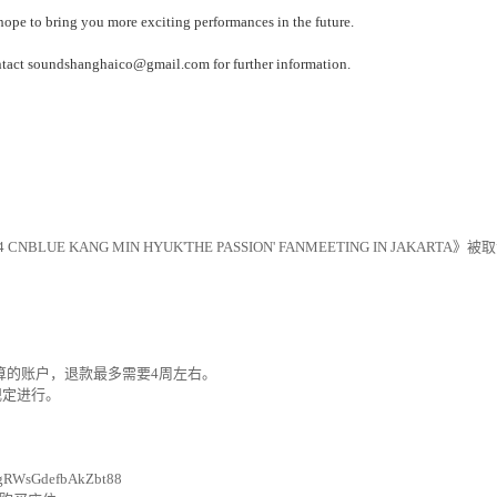
ope to bring you more exciting performances in the future.
ontact soundshanghaico@gmail.com for further information.
4 CNBLUE KANG MIN HYUK'THE PASSION' FANMEETING IN JAKARTA
》被取
算的
账户
，退款最多需要
4
周左右。
规
定
进
行。
/qgRWsGdefbAkZbt88