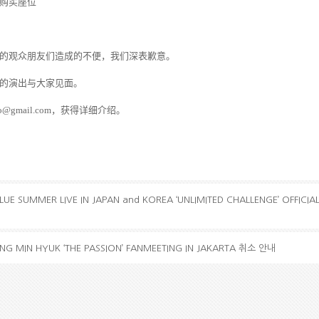
购买
座位
的
观众
朋友
们
造成的不便，我
们
深表歉意。
的演出
与
大家
见
面。
o@gmail.com
，
获
得
详细
介
绍
。
E SUMMER LIVE IN JAPAN and KOREA ‘UNLIMITED CHALLENGE’ OFFICIA
NG MIN HYUK ‘THE PASSION’ FANMEETING IN JAKARTA 취소 안내