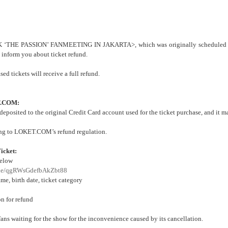
E PASSION’ FANMEETING IN JAKARTA>, which was originally scheduled to 
 inform you about ticket refund.
d tickets will receive a full refund.
ET.COM:
 deposited to the original Credit Card account used for the ticket purchase, and it 
ding to LOKET.COM’s refund regulation.
icket:
below
.gle/qgRWsGdefbAkZbt88
ame, birth date, ticket category
n for refund
fans waiting for the show for the inconvenience caused by its cancellation.