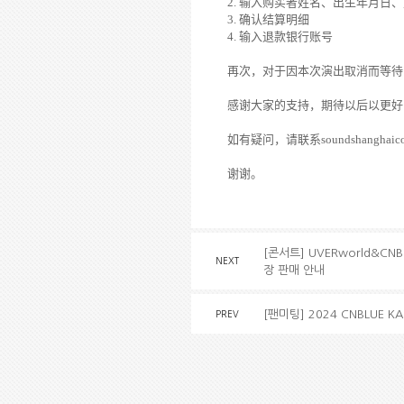
2.
输
入
购买
者姓名、出生年月日、
3.
确
认结
算明
细
4.
输
入退款
银
行
账号
再次，
对
于因本次演出取消而等待
感
谢
大家的支持，期待以后以更好
如有疑
问
，
请联
系
soundshanghaic
谢谢
。
[콘서트] UVERworld&CNBLU
NEXT
장 판매 안내
[팬미팅] 2024 CNBLUE KA
PREV