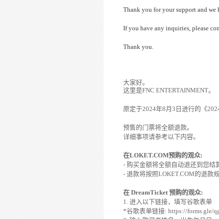
Thank you for your support and we h
If you have any inquiries, please c
Thank you.
大家好。
这
里是
FNC ENTERTAINMENT
。
原定于
2024
年
8
月
3
日
进
行的《
202
预
售的
门
票
将
全
额
退款。
详细
事
项请参
考以下
内
容。
在
LOKET.COM
预购
的
观众
:
-
购买
金
额将
全
额
自
动
退
还
到
您结
-
退款
将
按照
LOKET.COM
的退款
在
DreamTicket
预购
的
观众
:
1.
进
入以下
链
接，
填写
谷歌表
单
*
谷歌表
单链
接
:
https://forms.gle