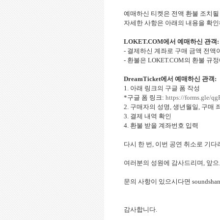
예매하신 티켓은 전액 환불 조치
자세한 사항은 아래의 내용을 확
LOKET.COM
에서 예매하신 관객
:
-
결제하신 계좌로 구매 금액 전액
-
환불은
LOKET.COM
의 환불 규
DreamTicket
에서 예매하신 관객
:
1.
아래 링크의 구글 폼 작성
*
구글 폼 링크
:
https://forms.gle/
2.
구매자의 성명
,
생년월일
,
구매 
3.
결제 내역 확인
4.
환불 받을 계좌번호 입력
다시 한 번
,
이번 공연 취소로 기다
여러분의 성원에 감사드리며
,
앞으
문의 사항이 있으시다면
soundsha
감사합니다
.