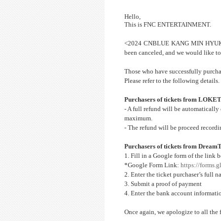
Hello,
This is FNC ENTERTAINMENT.
<2024 CNBLUE KANG MIN HYUK ‘TH
been canceled, and we would like to
Those who have successfully purchase
Please refer to the following details.
Purchasers of tickets from LOK
- A full refund will be automatically
maximum.
- The refund will be proceed recor
Purchasers of tickets from DreamT
1. Fill in a Google form of the link 
*Google Form Link:
https://forms
2. Enter the ticket purchaser’s full n
3. Submit a proof of payment
4. Enter the bank account informatio
Once again, we apologize to all the 