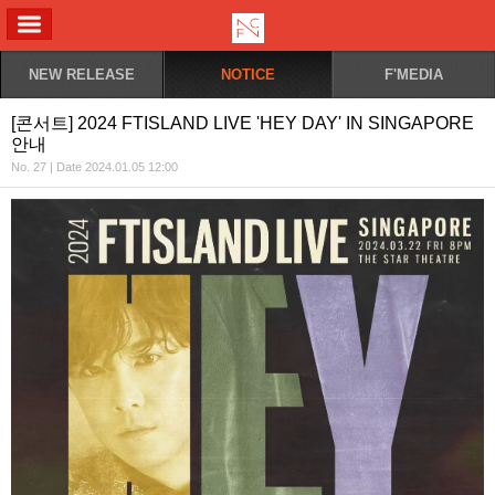
ALL MENU
NEW RELEASE
NOTICE
F'MEDIA
[콘서트] 2024 FTISLAND LIVE 'HEY DAY' IN SINGAPORE
안내
No. 27 | Date 2024.01.05 12:00