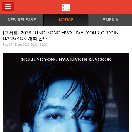
ALL MENU
NEW RELEASE
NOTICE
F'MEDIA
[콘서트] 2023 JUNG YONG HWA LIVE ‘YOUR CITY’ IN
BANGKOK 개최 안내
No. 27 | Date 2023.10.04 18:00