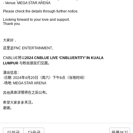
- Venue: MEGA STAR ARENA
Please check the details through further notice.
Looking forward to your love and support.
Thank you.
大家好，
这
里
是
FNC ENTERTAINMENT
。
CNBLUE
将
以
2024 CNBLUE LIVE ‘CNBLUENTITY’ IN KUALA
LUMPUR
与
粉
丝
朋友
们见
面。
演出信息：
-
日期
: 2024
年
4
月
20
日（周六）下午
8
点（
当
地
时间
）
-
场
地
:
MEGA STAR ARENA
其他
具体
详
情
将
在之后公布。
希望大家多多
关
注。
谢谢
。
이전글
다음글
목록보기