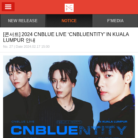
ALL MENU
NEW RELEASE
NOTICE
F'MEDIA
[콘서트] 2024 CNBLUE LIVE ‘CNBLUENTITY’ IN KUALA
LUMPUR 안내
No. 27 | Date 2024.02.17 15:00