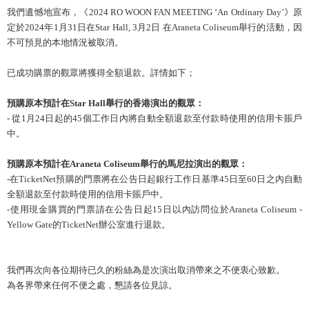
我們遺憾地宣布，《2024 RO WOON FAN MEETING ‘An Ordinary Day’》原
定於2024年1月31日在Star
Hall, 3月2日 在Araneta Coliseum舉行的活動，因
不可預見的本地情況被取消。
已成功購票的觀眾將獲得全額退款。詳情如下；
預購原本預計在Star Hall舉行的香港演出的觀眾：
- 從1月24日起的45個工作日內將自動全額退款至付款時使用的信用卡賬戶
中。
預購原本預計在Araneta Coliseum舉行的馬尼拉演出的觀眾：
-在TicketNet預購的門票將在公告日起銀行工作日基準45日至60日之內自動
全額退款至付款時使用的信
用卡賬戶中。
-使用現金購買的門票請在公告日起15日以內訪問位於Araneta Coliseum -
Yellow Gate的TicketNet辦公室進行退款。
我們再次向各位期待已久的粉絲為是次演出取消帶來之不便衷心致歉。
為各界帶來任何不便之處，懇請各位見諒。