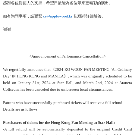
感謝各位對藝人的支持，希望日後能為各位帶來更精彩的演出。
如有詢問事項，請聯繫
cs@applewood.kr
以獲得詳細解答。
謝謝
<Announcement of Performance Cancellation>
We regretfully announce that《2024 RO WOON FAN MEETING ‘An Ordinary
Day’ IN HONG KONG and MANILA》, which was originally scheduled to be
held on January 31st, 2024 at Star Hall, and March 2nd, 2024 at Araneta
Coliseum has been canceled due to unforeseen local circumstances.
Patrons who have successfully purchased tickets will receive a full refund.
Details are as follows:
Purchasers of tickets for the Hong Kong Fan Meeting at Star Hall:
-A full refund will be automatically deposited to the original Credit Card