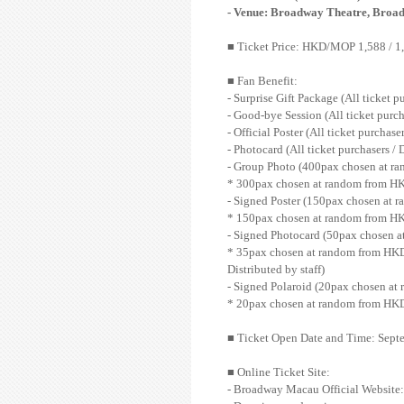
- Venue: Broadway Theatre, Bro
■
Ticket Price: HKD/MOP 1,588 / 1,
■
Fan Benefit:
- Surprise Gift Package (All ticket p
- Good-bye Session (All ticket purch
- Official Poster (All ticket purchaser
- Photocard (All ticket purchasers / D
- Group Photo (400pax chosen at ra
* 300pax chosen at random from HK
- Signed Poster (150pax chosen at 
* 150pax chosen at random from HKD
- Signed Photocard (50pax chosen a
* 35pax chosen at random from HKD
Distributed by staff)
- Signed Polaroid (20pax chosen at
* 20pax chosen at random from HKD/
■
Ticket Open Date and Time: Septe
■
Online Ticket Site:
- Broadway Macau Official Websit