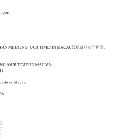
upport.
 FAN MEETING ‘OUR TIME’ IN MACAU
與粉絲朋友們見面。
ING ‘OUR TIME’ IN MACAU>
日）
roadway Macau
888
放
）
放
）
）