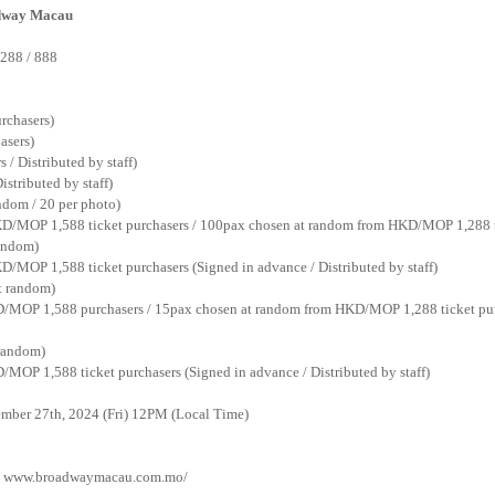
adway Macau
288 / 888
urchasers)
asers)
s / Distributed by staff)
istributed by staff)
ndom / 20 per photo)
D/MOP 1,588 ticket purchasers / 100pax chosen at random from HKD/MOP 1,288 t
random)
/MOP 1,588 ticket purchasers (Signed in advance / Distributed by staff)
t random)
/MOP 1,588 purchasers / 15pax chosen at random from HKD/MOP 1,288 ticket purc
 random)
MOP 1,588 ticket purchasers (Signed in advance / Distributed by staff)
mber 27th, 2024 (Fri) 12PM (Local Time)
e: www.broadwaymacau.com.mo/