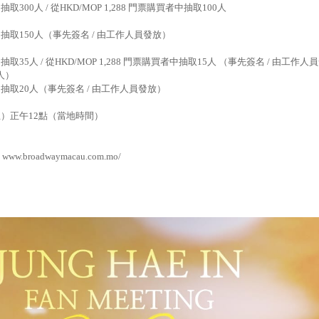
中抽取
300
人
/
從
HKD
/MOP
1,288
門票購買者中抽取
100
人
中抽取
150
人（事先簽名
/
由工作人員發放）
）
中抽取
35
人
/
從
HKD
/MOP
1,288
門票購買者中抽取
1
5
人 （事先簽名
/
由工作人員
人）
中抽取
20
人（事先簽名
/
由工作人員發放）
五）正午
12
點（當地時間）
e: www.broadwaymacau.com.mo/