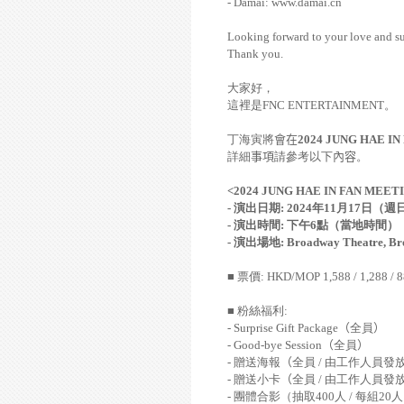
- Damai: www.damai.cn
Looking forward to your love and s
Thank you.
大家好，
這裡是
FNC ENTERTAINMENT
。
丁海寅將
會在
2024 JUNG HAE IN
詳細
事項
請參考以下
內容
。
<2024 JUNG HAE IN FAN MEET
-
演出日期
: 2024
年
11
月
17
日（週
-
演出時間
:
下午
6
點（當地時間）
-
演出場地
: Broadway Theatre, B
■ 票價
: HKD/MOP 1,588 / 1,288 / 
■ 粉絲福利
:
- Surprise Gift Package
（
全員
）
- Good-bye Session
（
全員
）
-
贈送海報
（
全員
/
由工作人員發
-
贈送小卡
（
全員
/
由工作人員發
-
團體合影（抽取
400
人
/
每組
20
人