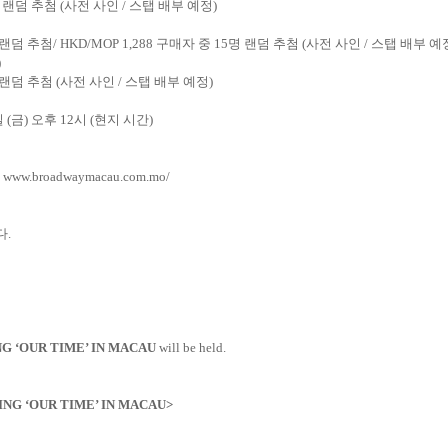
 랜덤 추첨
(
사전 사인
/
스탭 배부 예정
)
 랜덤 추첨
/ HKD/MOP 1,288
구매자 중
15
명 랜덤 추첨
(
사전 사인
/
스탭 배부 예
)
 랜덤 추첨
(
사전 사인
/
스탭 배부 예정
)
일
(
금
)
오후
12
시
(
현지 시간
)
e: www.broadwaymacau.com.mo/
다
.
NG ‘OUR TIME’ IN MACAU
will be held.
ING ‘OUR TIME’ IN MACAU>