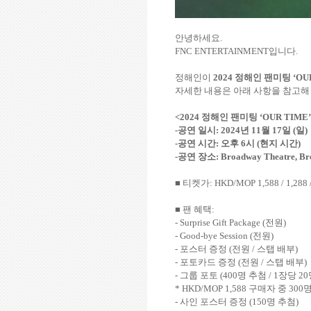
안녕하세요
.
FNC ENTERTAINMENT
입니다
.
정해인이
2024
정해인 팬미팅
‘OU
자세한 내용은 아래 사항을 참고해
<2024
정해인 팬미팅
‘OUR TIME
-
공연 일시
: 2024
년
11
월
17
일
(
일
)
-
공연 시간
:
오후
6
시
(
현지 시간
)
-
공연 장소
: Broadway Theatre, B
■ 티켓가
: HKD/MOP 1,588 / 1,288 
■ 팬 혜택
:
- Surprise Gift Package (
전원
)
- Good-bye Session (
전원
)
-
포스터 증정
(
전원
/
스탭 배부
)
-
포토카드 증정
(
전원
/
스탭 배부
)
-
그룹 포토
(400
명 추첨
/ 1
장당
20
* HKD/MOP 1,588
구매자 중
300
명
-
사인 포스터 증정
(150
명 추첨
)