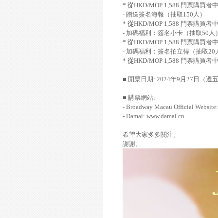
*
從
HKD
/MOP
1,588
門票購買者
-
贈送簽名海報（抽取
150
人）
*
從
HKD
/MOP
1,588
門票購買者
-
加碼福利：簽名小卡（抽取
50
人
*
從
HKD
/MOP
1,588
門票購買者
-
加碼福利：簽名拍立得（抽取
20
*
從
HKD
/MOP
1,588
門票購買者
■ 開票日期
: 2024
年
9
月
27
日（週
■ 購票網站
:
- Broadway Macau Official Websit
- Damai: www.damai.cn
希望大家多多關注。
謝謝。