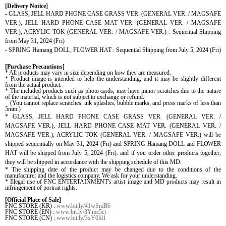
[Delivery Notice]
- GLASS, JELL HARD PHONE CASE GRASS VER. (
GENERAL VER.
/ MAGSAFE
VER.), JELL HARD PHONE CASE MAT VER. (
GENERAL VER.
/ MAGSAFE
VER.), ACRYLIC TOK (
GENERAL VER.
/ MAGSAFE VER.) : Sequential Shipping
from May 31, 2024 (Fri)
- SPRING Hamang DOLL, FLOWER HAT : Sequential Shipping from July 5, 2024 (Fri)
[Purchase Precautions]
* All products may vary in size depending on how they are measured.
* Product image is intended to help the understanding, and it may be slightly different
from the actual product.
* The included products such as photo cards, may have minor scratches due to the nature
of the material, which is not subject to exchange or refund.
(You cannot replace scratches, ink splashes, bubble marks, and press marks of less than
5mm.)
* GLASS, JELL HARD PHONE CASE GRASS VER. (
GENERAL VER.
/
MAGSAFE VER.), JELL HARD PHONE CASE MAT VER. (
GENERAL VER.
/
MAGSAFE VER.), ACRYLIC TOK (
GENERAL VER.
/ MAGSAFE VER.) will be
shipped sequentially on May 31, 2024 (Fri)
and SPRING Hamang DOLL and FLOWER
HAT will be shipped from
July 5, 2024 (Fri)
.
and if you order other products together,
they will be shipped in accordance with the shipping schedule of this MD.
* The shipping date of the product may be changed due to the conditions of the
manufacturer and the logistics company. We ask for your understanding.
* Illegal use of FNC ENTERTAINMENT's artist image and MD products may result in
infringement of portrait rights.
[Official Place of Sale]
FNC STORE (KR) :
www.bit.ly/41wSmB6
FNC STORE (EN) :
www.bit.ly/3Yme5ct
FNC STORE (CN) :
www.bit.ly/3xY0ld1