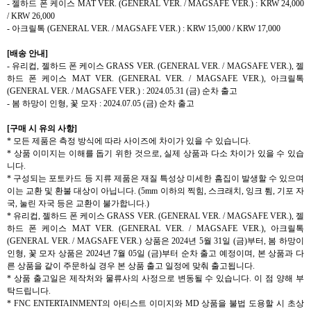
-
젤하드 폰 케이스
MAT VER. (
GENERAL VER.
/ MAGSAFE VER.) : KRW 24,000
/ KRW 26,000
-
아크릴톡
(
GENERAL VER.
/ MAGSAFE VER.) : KRW 15,000 / KRW 17,000
[
배송 안내
]
-
유리컵
,
젤하드 폰 케이스
GRASS VER. (
GENERAL VER.
/ MAGSAFE VER.),
젤
하드 폰 케이스
MAT VER. (
GENERAL VER.
/ MAGSAFE VER.),
아크릴톡
(
GENERAL VER.
/ MAGSAFE VER.) : 2024.05.31 (
금
)
순차 출고
-
봄 하망이 인형
,
꽃 모자
: 2024.07.05 (
금
)
순차 출고
[
구매 시 유의 사항
]
*
모든 제품은 측정 방식에 따라 사이즈에 차이가 있을 수 있습니다
.
*
상품 이미지는 이해를 돕기 위한 것으로
,
실제 상품과 다소 차이가 있을 수 있습
니다
.
*
구성되는 포토카드 등 지류 제품은 재질 특성상 미세한 흠집이 발생할 수 있으며
이는 교환 및 환불 대상이 아닙니다
. (5mm
이하의 찍힘
,
스크래치
,
잉크 튐
,
기포 자
국
,
눌린 자국 등은 교환이 불가합니다
.)
*
유리컵
,
젤하드 폰 케이스
GRASS VER. (
GENERAL VER.
/ MAGSAFE VER.),
젤
하드 폰 케이스
MAT VER. (
GENERAL VER.
/ MAGSAFE VER.),
아크릴톡
(
GENERAL VER.
/ MAGSAFE VER.)
상품은
2024
년
5
월
31
일
(
금
)
부터
,
봄 하망이
인형
,
꽃 모자 상품은
2024
년
7
월
05
일
(
금
)
부터 순차 출고 예정이며
,
본 상품과 다
른 상품을 같이 주문하실 경우 본 상품 출고 일정에 맞춰 출고됩니다
.
*
상품 출고일은 제작처와 물류사의 사정으로 변동될 수 있습니다
.
이 점 양해 부
탁드립니다
.
* FNC ENTERTAINMENT
의 아티스트 이미지와
MD
상품을 불법 도용할 시 초상