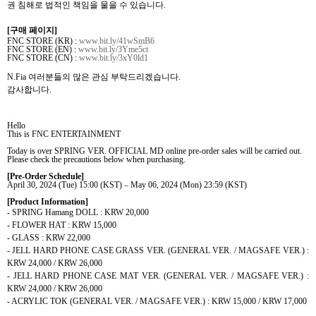
권 침해로 법적인 책임을 물을 수 있습니다
.
[
구매 페이지
]
FNC STORE (KR) :
www.bit.ly/41wSmB6
FNC STORE (EN) :
www.bit.ly/3Yme5ct
FNC STORE (CN) :
www.bit.ly/3xY0ld1
N.Fia
여러분들의 많은 관심 부탁드리겠습니다
.
감사합니다
.
Hello
This is FNC ENTERTAINMENT
Today is over SPRING VER.
OFFICIAL MD online pre-order sales will be carried out.
Please check the precautions below when purchasing.
[Pre-Order Schedule]
April 30, 2024 (Tue) 15:00 (KST) – May 06, 2024 (Mon) 23:59 (KST)
[Product Information]
- SPRING Hamang DOLL : KRW 20,000
- FLOWER HAT : KRW 15,000
- GLASS : KRW 22,000
- JELL HARD PHONE CASE GRASS VER. (
GENERAL VER.
/ MAGSAFE VER.) :
KRW 24,000 / KRW 26,000
- JELL HARD PHONE CASE MAT VER. (
GENERAL VER.
/ MAGSAFE VER.) :
KRW 24,000 / KRW 26,000
- ACRYLIC TOK (
GENERAL VER.
/ MAGSAFE VER.) : KRW 15,000 / KRW 17,000